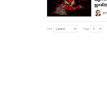
ஜாகிர
தா
Sort
Page