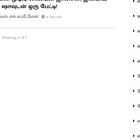
கல
் ஷாவுடன் ஒரு பேட்டி!
கவ
மஸ் எல்.ஃப்ரீட்மேன்
02 Sep 2021
க
Showing 1-5 of 5
கா
கூ
கே
கே
க
சட
சம