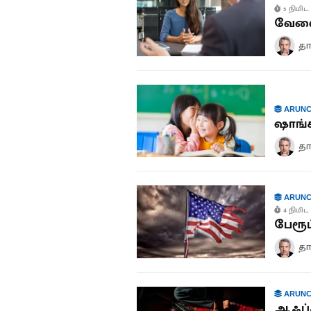
5 நிமிட 
வேலைக
தா
ARUNC
ஷாங்க
தா
ARUNC
4 நிமிட 
பேரூட
தா
ARUNC
ஆஃப்க