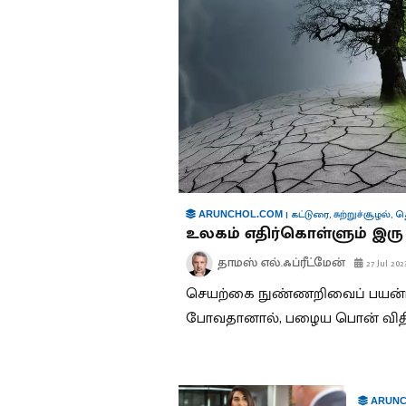
|
கட்டுரை
,
சுற்றுச்சூழல்
,
தொ
ARUNCHOL.COM
உலகம் எதிர்கொள்ளும் இரு 
தாமஸ் எல்.ஃப்ரீட்மேன்
27 Jul 202
செயற்கை நுண்ணறிவைப் பயன்பட
போவதானால், பழைய பொன் விதிகள
ARUNC