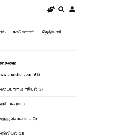
ரல்
காணொளி
தேதிவாரி
கைமை
w.arunchol.com (156)
டையாள அரசியல் (2)
சியல் (800)
ுஞ்சொல்.காம் (3)
ிவியல் (21)