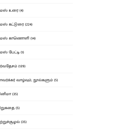
ஸ் உரை (4)
ஸ் கட்டுரை (224)
மஸ் காணொளி (14)
ஸ் பேட்டி (1)
்வதேசம் (139)
வர்க்கர் வாழ்வும், நூல்களும் (5)
னிமா (35)
றுகதை (5)
ற்றுச்சூழல் (35)