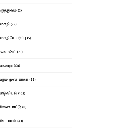
ுத்துவம் (2)
ழி (39)
ழிபெயர்ப்பு (5)
வைண்ட் (79)
லாறு (131)
ும் முன் காக்க (88)
ழ்வியல் (102)
ளையாட்டு (8)
வசாயம் (43)