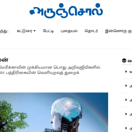
்து...
கட்டுரை
பேட்டி
புதையல்
தொடர்
இன்னொரு கு
ேன்
வ
அமெரிக்காவின் முக்கியமான பொது அறிவுஜீவிகளில்
ww
ம்ஸ்' பத்திரிகையின் வெளியுறவுத் துறைக்
அ
அர
அர
அற