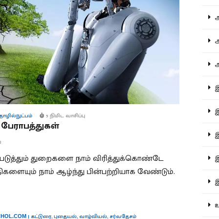
ஆச
ஆர
ஆள
இத
இந
ழில்நுட்பம்
5 நிமிட வாசிப்பு
பேராபத்துகள்
இன
3
ுத்தும் துறைகளை நாம் விரித்துக்கொண்டே
இர
ையும் நாம் ஆழ்ந்து பின்பற்றியாக வேண்டும்.
இல
உர
|
கட்டுரை
,
புதையல்
,
வாழ்வியல்
,
சர்வதேசம்
HOL.COM