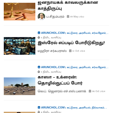
ஜனநாயகக் காவலருக்கான
காத்திருப்பு
ப.சிதம்பரம்
09 May 2022
|
கட்டுரை
,
அரசியல்
,
சர்வதேசம்
,
தொழி
ARUNCHOL.COM
5 நிமிட வாசிப்பு
இஸ்ரேல் எப்படிப் போரிடுகிறது?
மஹிரா சர்ஃபராஸ்
13 Oct 2024
|
கட்டுரை
,
அரசியல்
,
சர்வதேசம்
,
தொழி
ARUNCHOL.COM
5 நிமிட வாசிப்பு
காஸா – உக்ரைன்:
தொழில்நுட்பப் போர்
லெப். ஜெனரல் எச்.எஸ்.பனாக்
06 Oct 2024
|
கட்டுரை
,
அரசியல்
,
நிர்வாகம்
,
கூட்டா
ARUNCHOL.COM
4 நிமிட வாசிப்பு