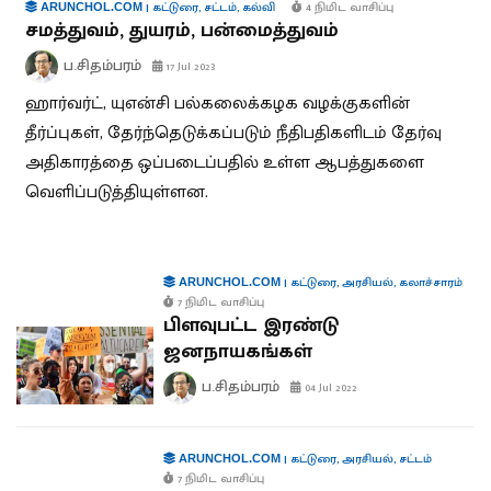
|
கட்டுரை
,
சட்டம்
,
கல்வி
4 நிமிட வாசிப்பு
ARUNCHOL.COM
சமத்துவம், துயரம், பன்மைத்துவம்
ப.சிதம்பரம்
17 Jul 2023
ஹார்வர்ட், யுஎன்சி பல்கலைக்கழக வழக்குகளின்
தீர்ப்புகள், தேர்ந்தெடுக்கப்படும் நீதிபதிகளிடம் தேர்வு
அதிகாரத்தை ஒப்படைப்பதில் உள்ள ஆபத்துகளை
வெளிப்படுத்தியுள்ளன.
|
கட்டுரை
,
அரசியல்
,
கலாச்சாரம்
ARUNCHOL.COM
7 நிமிட வாசிப்பு
பிளவுபட்ட இரண்டு
ஜனநாயகங்கள்
ப.சிதம்பரம்
04 Jul 2022
|
கட்டுரை
,
அரசியல்
,
சட்டம்
ARUNCHOL.COM
7 நிமிட வாசிப்பு