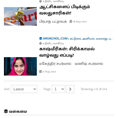
4 நிமிட வாசிப்பு
ஆட்சிகளைப் பிடிக்கும்
வலதுசாரிகள்!
பிரபாத் பட்நாயக்
18 Aug 2024
|
கட்டுரை
,
அரசியல்
,
வரலாறு
,
புத்தகங்கள்
ARUNCHOL.COM
4 நிமிட வாசிப்பு
காஷ்மீரிகள்: சிரிக்காமல்
வாழ்வது எப்படி?
மகேந்திர சபர்வால்
மணீஷ் சபர்வால்
11 Aug 2024
Sort
Page
Showing 1-10 of 294
வகைமை