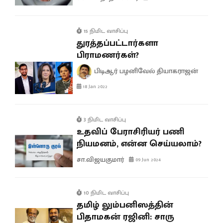
15 நிமிட வாசிப்பு
துரத்தப்பட்டார்களா
பிராமணர்கள்?
பிடிஆர் பழனிவேல் தியாகராஜன்
18 Jan 2022
3 நிமிட வாசிப்பு
உதவிப் பேராசிரியர் பணி
நியமனம், என்ன செய்யலாம்?
சா.விஜயகுமார்
09 Jun 2024
10 நிமிட வாசிப்பு
தமிழ் லும்பனிஸத்தின்
பிதாமகன் ரஜினி: சாரு