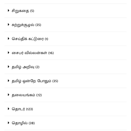
சிறுகதை (5)
சுற்றுச்சூழல் (35)
செய்திக் கட்டுரை (1)
சைபர் வில்லன்கள் (16)
தமிழ் அறிவு (2)
தமிழ் ஒன்றே போதும் (35)
தலையங்கம் (72)
தொடர் (123)
தொழில் (38)