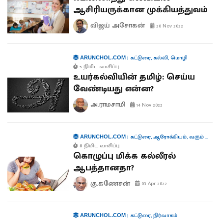
ஆசிரியருக்கான முக்கியத்துவம்
விஜய் அசோகன்
20 Nov 2022
|
கட்டுரை
,
கல்வி
,
மொழி
ARUNCHOL.COM
5 நிமிட வாசிப்பு
உயர்கல்வியின் தமிழ்: செய்ய
வேண்டியது என்ன?
அ.ராமசாமி
14 Nov 2022
|
கட்டுரை
,
ஆரோக்கியம்
,
வரும் முன் காக்க
ARUNCHOL.COM
8 நிமிட வாசிப்பு
கொழுப்பு மிக்க கல்லீரல்
ஆபத்தானதா?
கு.கணேசன்
03 Apr 2022
|
கட்டுரை
,
நிர்வாகம்
ARUNCHOL.COM