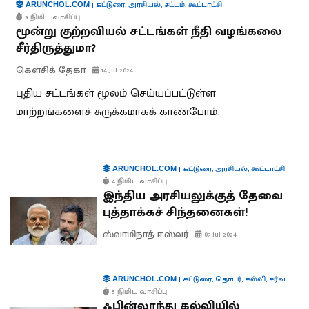
|
கட்டுரை
,
அரசியல்
,
சட்டம்
,
கூட்டாட்சி
ARUNCHOL.COM
5 நிமிட வாசிப்பு
மூன்று குற்றவியல் சட்டங்கள் நீதி வழங்கலை
சீர்திருத்துமா?
கௌசிக் தேகா
14 Jul 2024
புதிய சட்டங்கள் மூலம் செய்யப்பட்டுள்ள
மாற்றங்களைச் சுருக்கமாகக் காண்போம்.
|
கட்டுரை
,
அரசியல்
,
கூட்டாட்சி
ARUNCHOL.COM
4 நிமிட வாசிப்பு
இந்திய அரசியலுக்குத் தேவை
புத்தாக்கச் சிந்தனைகள்!
ஸ்வாமிநாத் ஈஸ்வர்
07 Jul 2024
|
கட்டுரை
,
தொடர்
,
கல்வி
,
சர்வதேசம்
ARUNCHOL.COM
5 நிமிட வாசிப்பு
ஃபின்லாந்து கல்வியில்