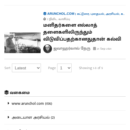
|
கட்டுரை
,
புதையல்
,
அரசியல்
,
கல்வி
ARUNCHOL.COM
7 நிமிட வாசிப்பு
மனிதர்களை எல்லாத்
தளைகளிலிருந்தும்
விடுவிப்பதற்கானதுதான் கல்வி
ஜவாஹர்லால் நேரு
21 Sep 2021
Sort
Page
Showing 1-9 of 9
வகைமை
www.arunchol.com (156)
அடையாள அரசியல் (2)