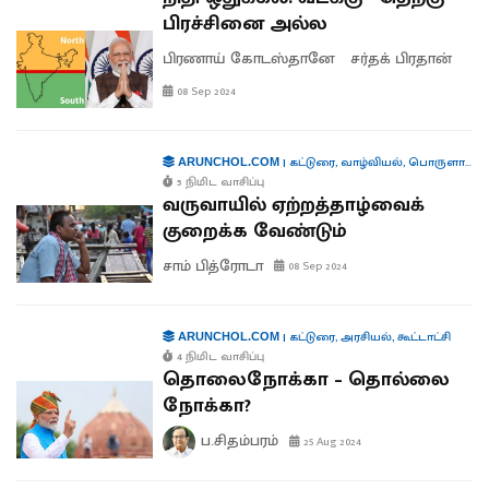
பிரச்சினை அல்ல
பிரணாய் கோடஸ்தானே
சர்தக் பிரதான்
08 Sep 2024
|
கட்டுரை
,
வாழ்வியல்
,
பொருளாதாரம்
ARUNCHOL.COM
5 நிமிட வாசிப்பு
வருவாயில் ஏற்றத்தாழ்வைக்
குறைக்க வேண்டும்
சாம் பித்ரோடா
08 Sep 2024
|
கட்டுரை
,
அரசியல்
,
கூட்டாட்சி
ARUNCHOL.COM
4 நிமிட வாசிப்பு
தொலைநோக்கா – தொல்லை
நோக்கா?
ப.சிதம்பரம்
25 Aug 2024