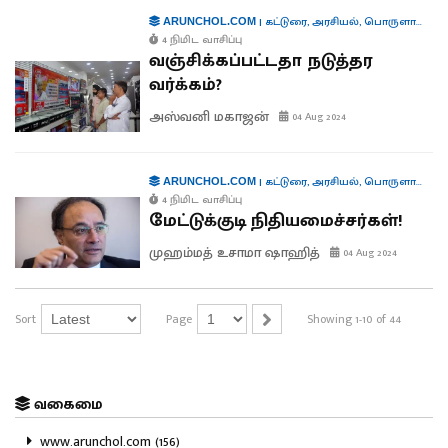
|
கட்டுரை
,
அரசியல்
,
பொருளாதாரம்
ARUNCHOL.COM
4 நிமிட வாசிப்பு
வஞ்சிக்கப்பட்டதா நடுத்தர
வர்க்கம்?
அஸ்வனி மகாஜன்
04 Aug 2024
|
கட்டுரை
,
அரசியல்
,
பொருளாதாரம்
ARUNCHOL.COM
4 நிமிட வாசிப்பு
மேட்டுக்குடி நிதியமைச்சர்கள்!
முஹம்மத் உசாமா ஷாஹித்
04 Aug 2024
Sort
Page
Showing 1-10 of 44
வகைமை
www.arunchol.com (156)