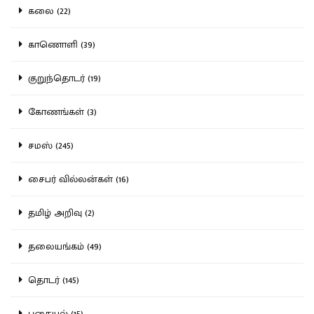
கலை (22)
காணொளி (39)
குறுந்தொடர் (19)
கோணங்கள் (3)
சமஸ் (245)
சைபர் வில்லன்கள் (16)
தமிழ் அறிவு (2)
தலையங்கம் (49)
தொடர் (145)
புதையல் (15)