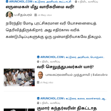
|
கட்டுரை
,
அரசியல்
,
கூட்டாட்சி
4 நிமிட வாசிப்பு
ARUNCHOL.COM
எருமைகள் மீது வாரிசுரிமை வரி!
ப.சிதம்பரம்
20 May 2024
நரேந்திர மோடி புரட்சிகரமான வரி யோசனையைத்
தெரிவித்திருக்கிறார், அது எதிர்கால வரிக்
கண்டுபிடிப்புகளுக்கு ஒரு முன்மாதிரியாகவே திகழும்.
|
கட்டுரை
,
அரசியல்
,
பொருளாதாரம்
ARUNCHOL.COM
5 நிமிட வாசிப்பு
வரி செலுத்துபவர்கள் யார்?
பாலசுப்ரமணியம் முத்துசாமி | Balasubra
25 Aug 2022
|
கட்டுரை
,
கலை
,
கலாச்சாரம்
,
ஆளுமைகள்
ARUNCHOL.COM
5 நிமிட வாசிப்பு
குமார் கந்தர்வரின் திகட்டாத