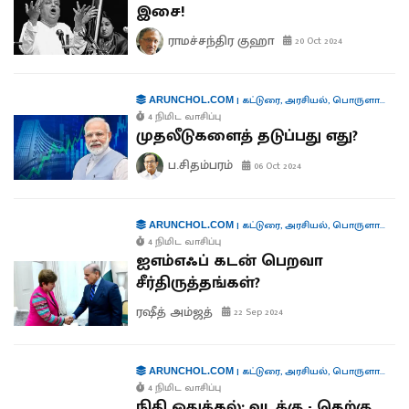
இசை!
ராமச்சந்திர குஹா
20 Oct 2024
|
கட்டுரை
,
அரசியல்
,
பொருளாதாரம்
ARUNCHOL.COM
4 நிமிட வாசிப்பு
முதலீடுகளைத் தடுப்பது எது?
ப.சிதம்பரம்
06 Oct 2024
|
கட்டுரை
,
அரசியல்
,
பொருளாதாரம்
ARUNCHOL.COM
4 நிமிட வாசிப்பு
ஐஎம்எஃப் கடன் பெறவா
சீர்திருத்தங்கள்?
ரஷீத் அம்ஜத்
22 Sep 2024
|
கட்டுரை
,
அரசியல்
,
பொருளாதாரம்
ARUNCHOL.COM
4 நிமிட வாசிப்பு
நிதி ஒதுக்கல்: வடக்கு - தெற்கு