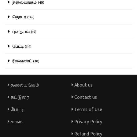
தலையங்கம் (49)
தொடர் (145)
புதையல் (15)
பேட்டி (114)
ரீவைண்ட் (30)
தலையங்கம்
About us
கட்டுரை
Contact us
பேட்டி
Terms of Use
சமஸ்
Privacy Policy
Refund Policy