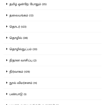
தமிழ் ஒன்றே போதும் (35)
தலையங்கம் (72)
தொடர் (123)
தொழில் (38)
தொழில்நுட்பம் (33)
நிதான வாசிப்பு (2)
நிர்வாகம் (139)
நூல் விமர்சனம் (11)
பண்பாடு (1)