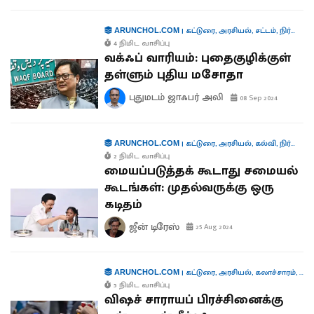
|
கட்டுரை
,
அரசியல்
,
சட்டம்
,
நிர்வாகம்
ARUNCHOL.COM
4 நிமிட வாசிப்பு
வக்ஃப் வாரியம்: புதைகுழிக்குள்
தள்ளும் புதிய மசோதா
புதுமடம் ஜாஃபர் அலி
08 Sep 2024
|
கட்டுரை
,
அரசியல்
,
கல்வி
,
நிர்வாகம்
ARUNCHOL.COM
2 நிமிட வாசிப்பு
மையப்படுத்தக் கூடாது சமையல்
கூடங்கள்: முதல்வருக்கு ஒரு
கடிதம்
ஜீன் டிரேஸ்
25 Aug 2024
|
கட்டுரை
,
அரசியல்
,
கலாச்சாரம்
,
வாழ
ARUNCHOL.COM
5 நிமிட வாசிப்பு
விஷச் சாராயப் பிரச்சினைக்கு