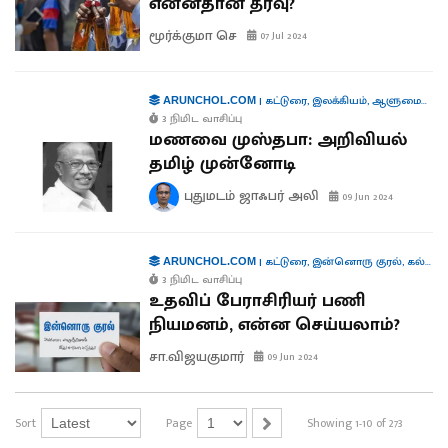
என்னதான் தீர்வு?
மூர்க்குமா செ
07 Jul 2024
|
கட்டுரை
,
இலக்கியம்
,
ஆளுமைகள்
,
ARUNCHOL.COM
3 நிமிட வாசிப்பு
மணவை முஸ்தபா: அறிவியல்
தமிழ் முன்னோடி
புதுமடம் ஜாஃபர் அலி
09 Jun 2024
|
கட்டுரை
,
இன்னொரு குரல்
,
கல்வி
ARUNCHOL.COM
3 நிமிட வாசிப்பு
உதவிப் பேராசிரியர் பணி
நியமனம், என்ன செய்யலாம்?
சா.விஜயகுமார்
09 Jun 2024
Sort
Page
Showing 1-10 of 273