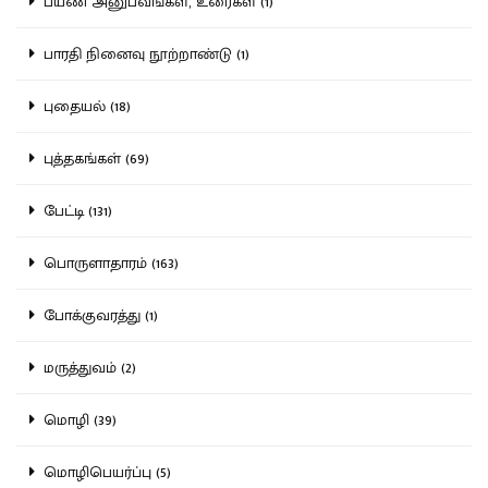
பயண அனுபவங்கள், உரைகள் (1)
பாரதி நினைவு நூற்றாண்டு (1)
புதையல் (18)
புத்தகங்கள் (69)
பேட்டி (131)
பொருளாதாரம் (163)
போக்குவரத்து (1)
மருத்துவம் (2)
மொழி (39)
மொழிபெயர்ப்பு (5)