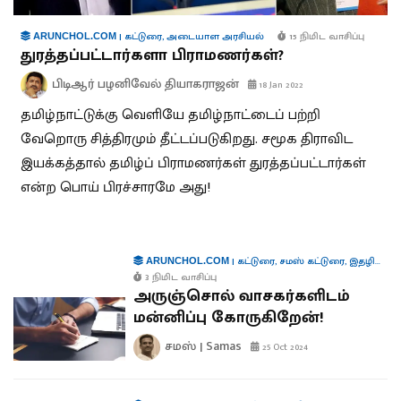
|
கட்டுரை
,
அடையாள அரசியல்
15 நிமிட வாசிப்பு
ARUNCHOL.COM
துரத்தப்பட்டார்களா பிராமணர்கள்?
பிடிஆர் பழனிவேல் தியாகராஜன்
18 Jan 2022
தமிழ்நாட்டுக்கு வெளியே தமிழ்நாட்டைப் பற்றி
வேறொரு சித்திரமும் தீட்டப்படுகிறது. சமூக திராவிட
இயக்கத்தால் தமிழ்ப் பிராமணர்கள் துரத்தப்பட்டார்கள்
என்ற பொய் பிரச்சாரமே அது!
|
கட்டுரை
,
சமஸ் கட்டுரை
,
இதழியல்
ARUNCHOL.COM
3 நிமிட வாசிப்பு
அருஞ்சொல் வாசகர்களிடம்
மன்னிப்பு கோருகிறேன்!
சமஸ் | Samas
25 Oct 2024