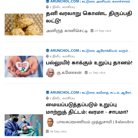
|
கட்டுரை
,
அரசியல்
,
கலாச்சாரம்
ARUNCHOL.COM
5 நிமிட வாசிப்பு
தனி வரலாறு கொண்ட திருப்பதி
லட்டு!
அனிருத் கானிசெட்டி
29 Sep 2024
|
கட்டுரை
,
ஆரோக்கியம்
,
வரும் முன் காக்க
ARUNCHOL.COM
4 நிமிட வாசிப்பு
பல்லுயிர் காக்கும் உறுப்பு தானம்!
கு.கணேசன்
22 Sep 2024
|
கட்டுரை
,
கவிதை
,
சட்டம்
,
ஆரோக்கியம்
ARUNCHOL.COM
5 நிமிட வாசிப்பு
மையப்படுத்தப்படும் உறுப்பு
மாற்றுத் திட்டம்: வரமா - சாபமா?
பாலசுப்ரமணியம் முத்துசாமி | Balasubra
08 Sep 2024