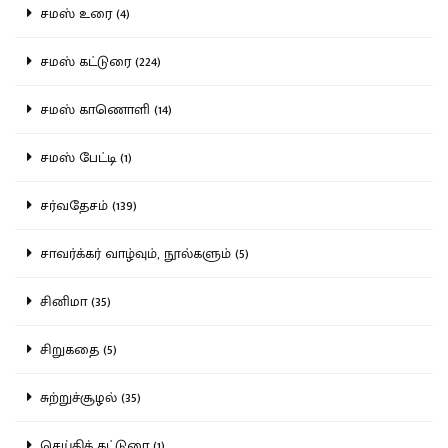
சமஸ் உரை (4)
சமஸ் கட்டுரை (224)
சமஸ் காணொளி (14)
சமஸ் பேட்டி (1)
சர்வதேசம் (139)
சாவர்க்கர் வாழ்வும், நூல்களும் (5)
சினிமா (35)
சிறுகதை (5)
சுற்றுச்சூழல் (35)
செய்திக் கட்டுரை (1)