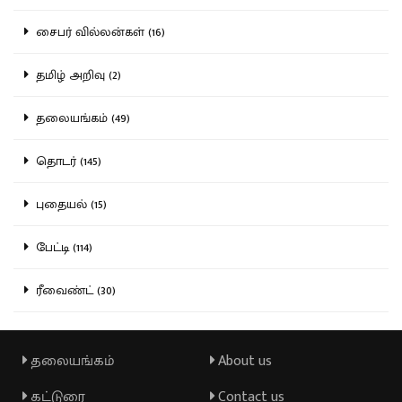
சைபர் வில்லன்கள் (16)
தமிழ் அறிவு (2)
தலையங்கம் (49)
தொடர் (145)
புதையல் (15)
பேட்டி (114)
ரீவைண்ட் (30)
தலையங்கம்
About us
கட்டுரை
Contact us