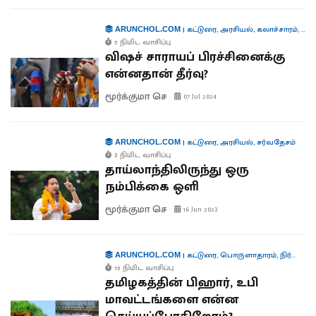
|
கட்டுரை
,
அரசியல்
,
கலாச்சாரம்
,
வாழ
ARUNCHOL.COM
5 நிமிட வாசிப்பு
விஷச் சாராயப் பிரச்சினைக்கு
என்னதான் தீர்வு?
மூர்க்குமா செ
07 Jul 2024
|
கட்டுரை
,
அரசியல்
,
சர்வதேசம்
ARUNCHOL.COM
3 நிமிட வாசிப்பு
தாய்லாந்திலிருந்து ஒரு
நம்பிக்கை ஒளி
மூர்க்குமா செ
16 Jun 2023
|
கட்டுரை
,
பொருளாதாரம்
,
நிர்வாகம்
ARUNCHOL.COM
15 நிமிட வாசிப்பு
தமிழகத்தின் பிஹார், உபி
மாவட்டங்களை என்ன