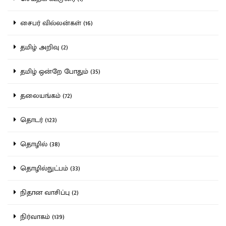
சைபர் வில்லன்கள் (16)
தமிழ் அறிவு (2)
தமிழ் ஒன்றே போதும் (35)
தலையங்கம் (72)
தொடர் (123)
தொழில் (38)
தொழில்நுட்பம் (33)
நிதான வாசிப்பு (2)
நிர்வாகம் (139)