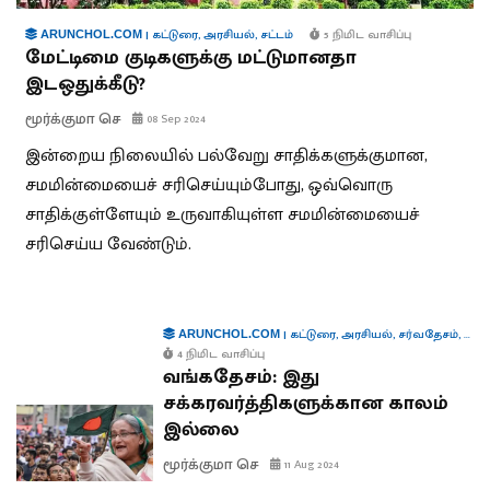
|
கட்டுரை
,
அரசியல்
,
சட்டம்
5 நிமிட வாசிப்பு
ARUNCHOL.COM
மேட்டிமை குடிகளுக்கு மட்டுமானதா
இடஒதுக்கீடு?
மூர்க்குமா செ
08 Sep 2024
இன்றைய நிலையில் பல்வேறு சாதிக்களுக்குமான,
சமமின்மையைச் சரிசெய்யும்போது, ஒவ்வொரு
சாதிக்குள்ளேயும் உருவாகியுள்ள சமமின்மையைச்
சரிசெய்ய வேண்டும்.
|
கட்டுரை
,
அரசியல்
,
சர்வதேசம்
,
நிர்
ARUNCHOL.COM
4 நிமிட வாசிப்பு
வங்கதேசம்: இது
சக்கரவர்த்திகளுக்கான காலம்
இல்லை
மூர்க்குமா செ
11 Aug 2024