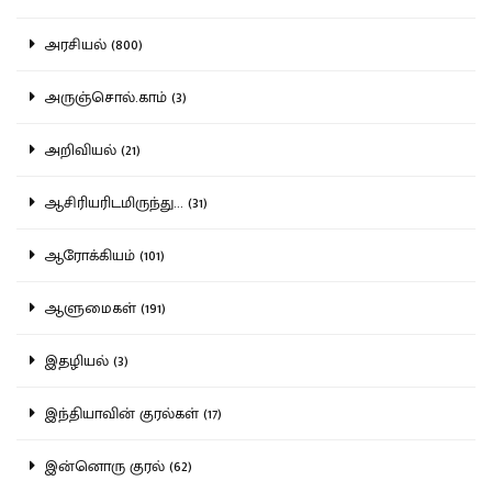
அரசியல் (800)
அருஞ்சொல்.காம் (3)
அறிவியல் (21)
ஆசிரியரிடமிருந்து... (31)
ஆரோக்கியம் (101)
ஆளுமைகள் (191)
இதழியல் (3)
இந்தியாவின் குரல்கள் (17)
இன்னொரு குரல் (62)