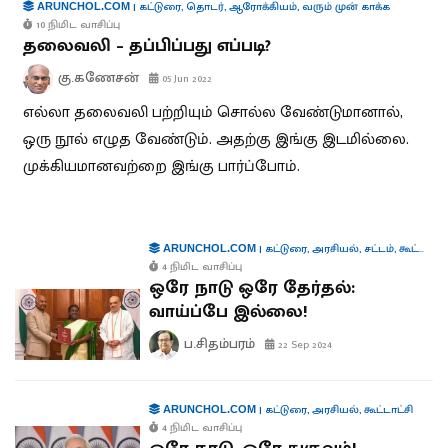
|
கட்டுரை
,
தொடர்
,
ஆரோக்கியம்
,
வரும் முன் காக்க
ARUNCHOL.COM
10 நிமிட வாசிப்பு
தலைவலி – தப்பிப்பது எப்படி?
கு.கணேசன்
05 Jun 2022
எல்லா தலைவலி பற்றியும் சொல்ல வேண்டுமானால்,
ஒரு நூல் எழுத வேண்டும். அதற்கு இங்கு இடமில்லை.
முக்கியமானவற்றை இங்கு பார்ப்போம்.
|
கட்டுரை
,
அரசியல்
,
சட்டம்
,
கூட்டாட்சி
ARUNCHOL.COM
4 நிமிட வாசிப்பு
ஒரே நாடு ஒரே தேர்தல்:
வாய்ப்பே இல்லை!
ப.சிதம்பரம்
22 Sep 2024
|
கட்டுரை
,
அரசியல்
,
கூட்டாட்சி
ARUNCHOL.COM
4 நிமிட வாசிப்பு