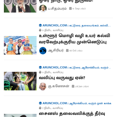
ஒரே நாடு, ஒரே துருவம்!
ப.சிதம்பரம்
11 Sep 2023
|
கட்டுரை
,
தலையங்கம்
,
கல்வி
,
மொழ
ARUNCHOL.COM
5 நிமிட வாசிப்பு
உள்ளூர் மொழி வழி உயர் கல்வி
வரவேற்புக்குரிய முன்னெடுப்பு
ஆசிரியர்
18 Oct 2022
|
கட்டுரை
,
ஆரோக்கியம்
,
வரும் முன் காக்க
ARUNCHOL.COM
5 நிமிட வாசிப்பு
வலிப்பு வருவது ஏன்?
கு.கணேசன்
28 Jan 2024
|
ஆரோக்கியம்
,
வரும் முன் காக்க
ARUNCHOL.COM
7 நிமிட வாசிப்பு
சைனஸ் தலைவலிக்குத் தீர்வு