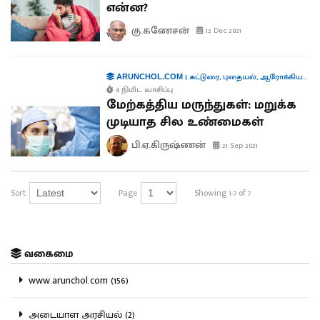
என்ன?
கு.கணேசன்
12 Dec 2021
|
கட்டுரை
,
புதையல்
,
ஆரோக்கியம்
,
மர
ARUNCHOL.COM
4 நிமிட வாசிப்பு
மேற்கத்திய மருந்துகள்: மறுக்க
முடியாத சில உண்மைகள்
பி.ஏ.கிருஷ்ணன்
21 Sep 2021
Sort
Page
Showing 1-7 of 7
வகைமை
www.arunchol.com (156)
அடையாள அரசியல் (2)