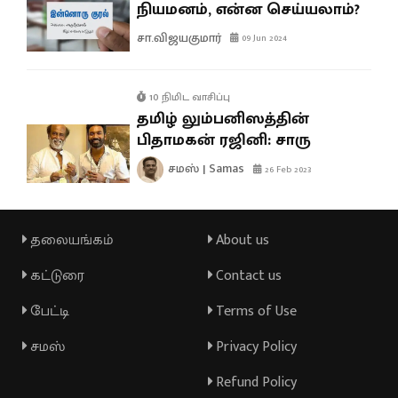
நியமனம், என்ன செய்யலாம்?
சா.விஜயகுமார்
09 Jun 2024
10 நிமிட வாசிப்பு
தமிழ் லும்பனிஸத்தின்
பிதாமகன் ரஜினி: சாரு
சமஸ் | Samas
26 Feb 2023
தலையங்கம்
About us
கட்டுரை
Contact us
பேட்டி
Terms of Use
சமஸ்
Privacy Policy
Refund Policy