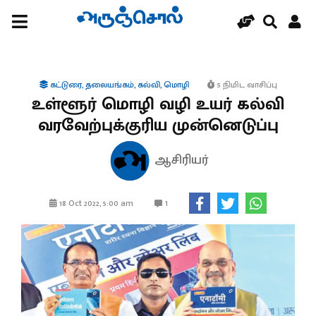
கட்டுரை
,
தலையங்கம்
,
கல்வி
,
மொழி
5 நிமிட வாசிப்பு
உள்ளூர் மொழி வழி உயர் கல்வி
வரவேற்புக்குரிய முன்னெடுப்பு
ஆசிரியர்
1
18 Oct 2022, 5:00 am