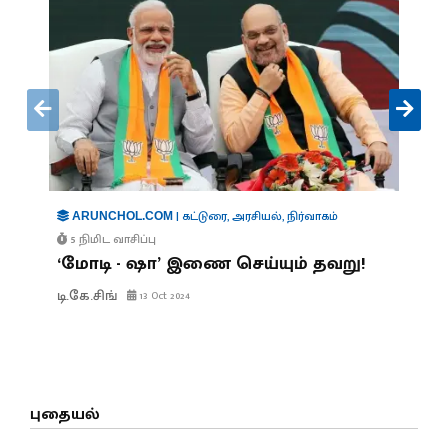
|
கட்டுரை
,
அரசியல்
,
நிர்வாகம்
ARUNCHOL.COM
5 நிமிட வாசிப்பு
‘மோடி - ஷா’ இணை செய்யும் தவறு!
டி.கே.சிங்
13 Oct 2024
புதையல்