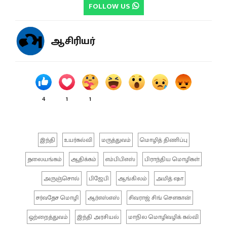
FOLLOW US
ஆசிரியர்
4
1
1
இந்தி
உயர்கல்வி
மருத்துவம்
மொழித் திணிப்பு
தலையங்கம்
ஆதிக்கம்
எம்பிபிஎஸ்
பிராந்திய மொழிகள்
அருஞ்சொல்
பிஜேபி
ஆங்கிலம்
அமித் ஷா
சர்வதேச மொழி
ஆர்எஸ்எஸ்
சிவராஜ் சிங் சௌகான்
ஒற்றைத்துவம்
இந்தி அரசியல்
மாநில மொழிவழிக் கல்வி