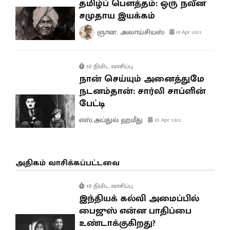
தமிழ்ப் பௌத்தம்: ஒரு நவீன
சமுதாய இயக்கம்
ஞான. அலாய்சியஸ்
10 Apr 2022
10 நிமிட வாசிப்பு
நான் செய்யும் அனைத்துமே
நடனம்தான்: சார்லி சாப்ளின்
பேட்டி
எஸ்.அப்துல் ஹமீது
02 Apr 2022
அதிகம் வாசிக்கப்பட்டவை
10 நிமிட வாசிப்பு
இந்தியக் கல்வி அமைப்பில்
பைஜுஸ் என்ன பாதிப்பை
உண்டாக்குகிறது?