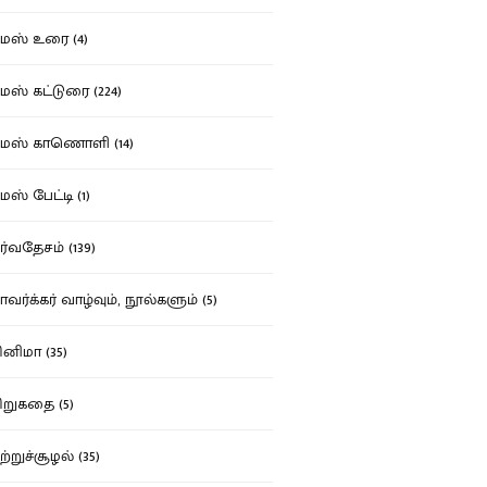
ஸ் உரை (4)
ஸ் கட்டுரை (224)
மஸ் காணொளி (14)
ஸ் பேட்டி (1)
்வதேசம் (139)
வர்க்கர் வாழ்வும், நூல்களும் (5)
னிமா (35)
றுகதை (5)
ற்றுச்சூழல் (35)