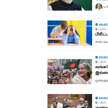
ப.
ARUNC
4 நிமிட 
பிரிட
சாரா ஷம
ARUNC
4 நிமிட 
வங்கத
இல்
மூர்க்க
ARUNC
5 நிமிட 
‘வளமா