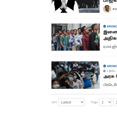
பாஜகவ
சம
ARUNC
இளைஞ
அதிகரி
ஏ.எம்.ஜி
ARUNC
4 நிமிட 
அரசு
பிரடெரி
Sort
Page