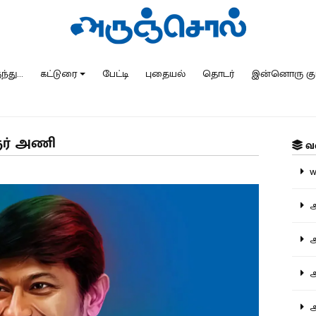
்து...
கட்டுரை
பேட்டி
புதையல்
தொடர்
இன்னொரு கு
ஞர் அணி
வ
ww
அ
அர
அர
அற