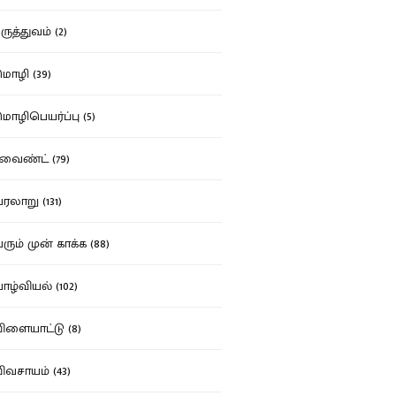
ுத்துவம் (2)
ழி (39)
ழிபெயர்ப்பு (5)
வைண்ட் (79)
லாறு (131)
ும் முன் காக்க (88)
ழ்வியல் (102)
ளையாட்டு (8)
வசாயம் (43)