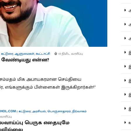
ஆச
ஆர
ஆள
இத
 கட்டுரை
,
ஆளுமைகள்
,
கூட்டாட்சி
10 நிமிட வாசிப்பு
ய வேண்டியது என்ன?
இந
 சம்மதம் மிக அபாயகரமான செய்தியை
இன
 எங்களுக்கும் பிள்ளைகள் இருக்கிறார்கள்!”
இர
இல
|
கட்டுரை
,
அரசியல்
,
பொருளாதாரம்
,
நிர்வாகம்
HOL.COM
வாசிப்பு
வாய்ப்பு பெருக எதையுமே
உர
யவில்லை