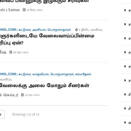
ைப் பின்னுக்கு இழுக்கும் சரிவுகள்
ஸ் | Samas
சம
18 May 2024
சம
|
கட்டுரை
,
அரசியல்
,
பொருளாதாரம்
5 நிமிட வாசிப்பு
HOL.COM
ர்களிடையே வேலைவாய்ப்பின்மை
ச
ப்பு ஏன்?
கீஷ்
சம
06 Apr 2024
சர
|
கட்டுரை
,
வாழ்வியல்
,
பொருளாதாரம்
,
சர்வதேசம்
HOL.COM
வாசிப்பு
சா
 வேலைக்கு அலை மோதும் சீனர்கள்
சி
க் கெல்டர்
25 Jan 2024
சி
Showing 1-10 of 24
சு