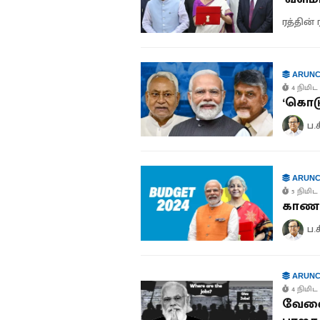
ரத்தின் 
ARUNC
4 நிமிட 
‘கொடு
ப.
ARUNC
5 நிமிட 
காண ம
ப.
ARUNC
4 நிமிட 
வேலைவ