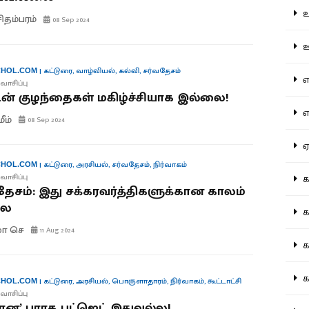
உற
சிதம்பரம்
08 Sep 2024
ஊட
|
கட்டுரை
,
வாழ்வியல்
,
கல்வி
,
சர்வதேசம்
HOL.COM
என
வாசிப்பு
்டன் குழந்தைகள் மகிழ்ச்சியாக இல்லை!
எப
ீம்
08 Sep 2024
ஏன
|
கட்டுரை
,
அரசியல்
,
சர்வதேசம்
,
நிர்வாகம்
HOL.COM
வாசிப்பு
கட
ேசம்: இது சக்கரவர்த்திகளுக்கான காலம்
லை
கட
ுமா செ
11 Aug 2024
கல
கல
|
கட்டுரை
,
அரசியல்
,
பொருளாதாரம்
,
நிர்வாகம்
,
கூட்டாட்சி
HOL.COM
வாசிப்பு
ன’ பாரத பட்ஜெட் இதுவல்ல!