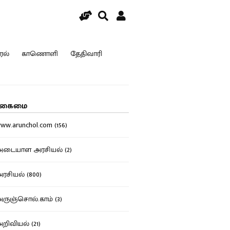
ரல்
காணொளி
தேதிவாரி
கைமை
w.arunchol.com (156)
டையாள அரசியல் (2)
சியல் (800)
ுஞ்சொல்.காம் (3)
ிவியல் (21)