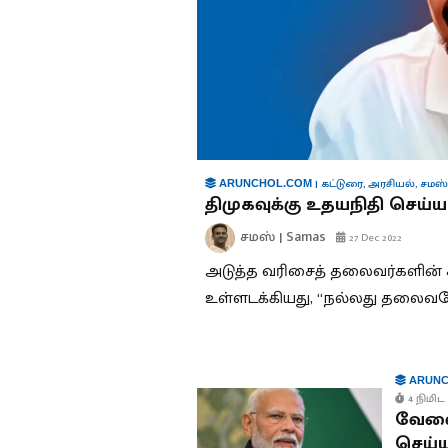
|
கட்டுரை
,
அரசியல்
,
சமஸ்
ARUNCHOL.COM
திமுகவுக்கு உதயநிதி செய்
சமஸ் | Samas
27 Dec 2022
அடுத்த வரிசைத் தலைவர்களின்
உள்ளடக்கியது, “நல்லது தலைவரே,
ARUNC
4 நிமிட 
வேலை
செய்