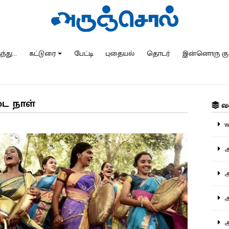
்து...
கட்டுரை
பேட்டி
புதையல்
தொடர்
இன்னொரு கு
டை நாள்
வ
ww
அ
அர
அர
அற