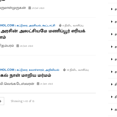
ருமாள்முருகன்
29 Jul 2023
சம
சம
|
கட்டுரை
,
அரசியல்
,
கூட்டாட்சி
4 நிமிட வாசிப்பு
HOL.COM
அரசின் அலட்சியமே மணிப்பூர் எரியக்
ச
ம்
சிதம்பரம்
26 Jun 2023
சம
சர
|
கட்டுரை
,
கலாச்சாரம்
,
அறிவியல்
10 நிமிட வாசிப்பு
HOL.COM
சா
ல் நாள் மாறிய மர்மம்
வி.வெங்கடேஸ்வரன்
சி
21 Jan 2023
சி
Showing 1-10 of 15
சு