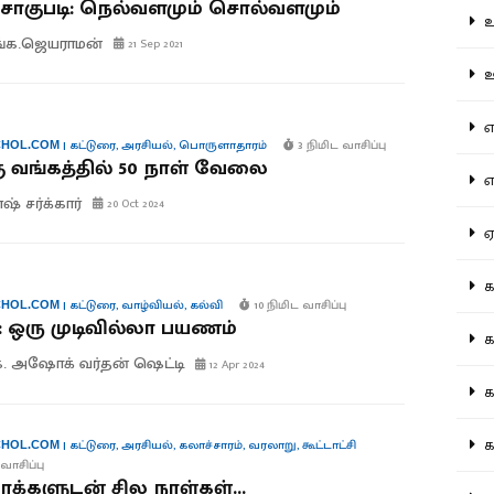
 சாகுபடி: நெல்வளமும் சொல்வளமும்
உற
்க.ஜெயராமன்
21 Sep 2021
ஊட
என
|
கட்டுரை
,
அரசியல்
,
பொருளாதாரம்
3 நிமிட வாசிப்பு
HOL.COM
ு வங்கத்தில் 50 நாள் வேலை
எப
் சர்க்கார்
20 Oct 2024
ஏன
கட
|
கட்டுரை
,
வாழ்வியல்
,
கல்வி
10 நிமிட வாசிப்பு
HOL.COM
: ஒரு முடிவில்லா பயணம்
கட
. அஷோக் வர்தன் ஷெட்டி
12 Apr 2024
கல
கல
|
கட்டுரை
,
அரசியல்
,
கலாச்சாரம்
,
வரலாறு
,
கூட்டாட்சி
HOL.COM
வாசிப்பு
க்களுடன் சில நாள்கள்…