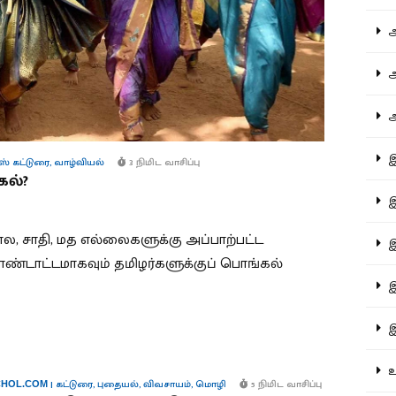
ஆச
ஆர
ஆள
இத
ஸ் கட்டுரை
,
வாழ்வியல்
3 நிமிட வாசிப்பு
ல்?
இந
 சாதி, மத எல்லைகளுக்கு அப்பாற்பட்ட
இன
்டாட்டமாகவும் தமிழர்களுக்குப் பொங்கல்
இர
இல
உர
|
கட்டுரை
,
புதையல்
,
விவசாயம்
,
மொழி
5 நிமிட வாசிப்பு
HOL.COM