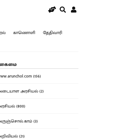
ரல்
காணொளி
தேதிவாரி
கைமை
w.arunchol.com (156)
டையாள அரசியல் (2)
சியல் (800)
ுஞ்சொல்.காம் (3)
ிவியல் (21)