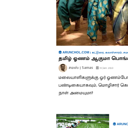
|
கட்டுரை
,
கலாச்சாரம்
,
சம
ARUNCHOL.COM
தமிழ் ஓணம் ஆகுமா பொங்க
சமஸ் | Samas
15 Jan 2023
மலையாளிகளுக்கு ஓர் ஓணம்போல,
பண்டிகையாகவும், மொழிசார் கொண
நாள் அமையுமா?
ARUNC