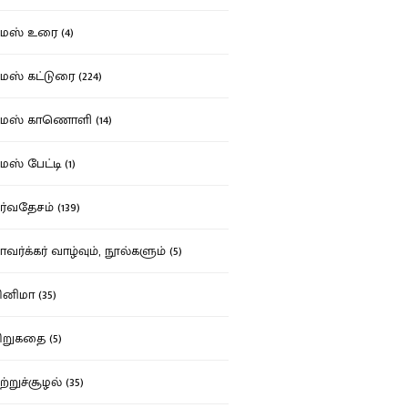
ஸ் உரை (4)
ஸ் கட்டுரை (224)
மஸ் காணொளி (14)
ஸ் பேட்டி (1)
்வதேசம் (139)
வர்க்கர் வாழ்வும், நூல்களும் (5)
னிமா (35)
றுகதை (5)
ற்றுச்சூழல் (35)