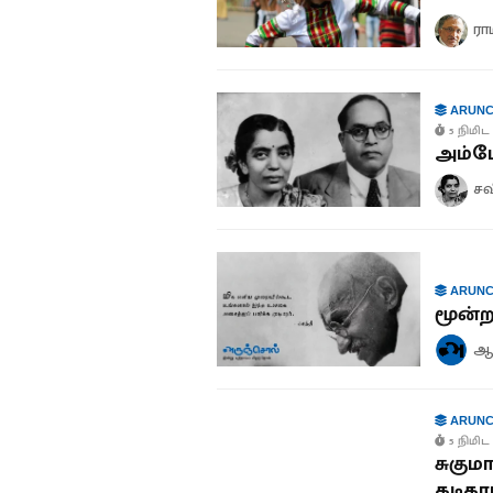
ரா
ARUNC
5 நிமிட 
அம்பே
சவ
ARUNC
மூன்ற
ஆச
ARUNC
5 நிமிட 
சுகும
கடிகா