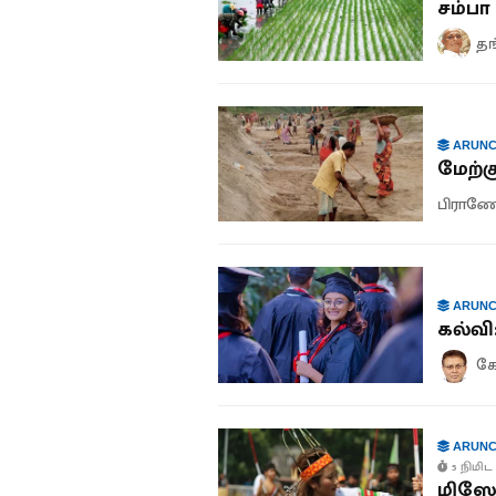
சம்பா
தங
ARUNC
மேற்க
பிராணேஷ
ARUNC
கல்வி
கே
ARUNC
5 நிமிட 
மிஸோ