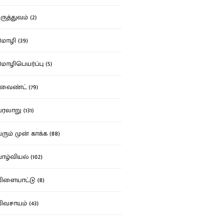
ுத்துவம் (2)
ழி (39)
ழிபெயர்ப்பு (5)
வைண்ட் (79)
லாறு (131)
ும் முன் காக்க (88)
ழ்வியல் (102)
ளையாட்டு (8)
வசாயம் (43)