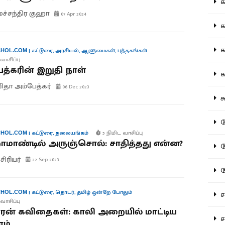
கல
மச்சந்திர குஹா
07 Apr 2024
கவ
க
|
கட்டுரை
,
அரசியல்
,
ஆளுமைகள்
,
புத்தகங்கள்
HOL.COM
வாசிப்பு
த்கரின் இறுதி நாள்
கா
ிதா அம்பேத்கர்
06 Dec 2023
கூ
கே
|
கட்டுரை
,
தலையங்கம்
5 நிமிட வாசிப்பு
HOL.COM
ாமாண்டில் அருஞ்சொல்: சாதித்தது என்ன?
கே
ிரியர்
22 Sep 2023
க
|
கட்டுரை
,
தொடர்
,
தமிழ் ஒன்றே போதும்
சட
HOL.COM
வாசிப்பு
ாரன் கவிதைகள்: காலி அறையில் மாட்டிய
சம
ரம்