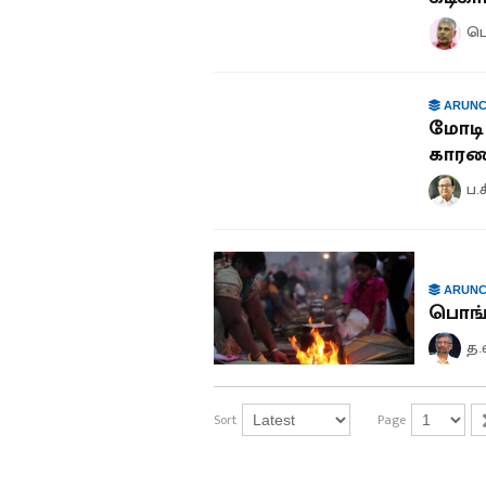
பெ
ARUNC
மோடி 
காரண
ப.
ARUNC
பொங்க
த.
Sort
Page