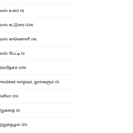
ஸ் உரை (4)
ஸ் கட்டுரை (224)
மஸ் காணொளி (14)
ஸ் பேட்டி (1)
்வதேசம் (139)
வர்க்கர் வாழ்வும், நூல்களும் (5)
னிமா (35)
றுகதை (5)
ற்றுச்சூழல் (35)