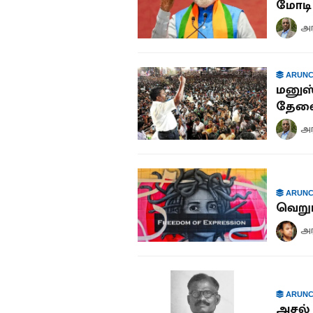
மோடி 
அ
ARUNC
மனுஸ்
தேவை
அ
ARUNC
வெறுப
அர
ARUNC
அசல்