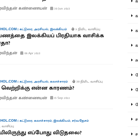
கல
ரவிந்தன் கண்ணையன்
30 Jun 2023
கவ
|
கட்டுரை
,
அரசியல்
,
இலக்கியம்
5 நிமிட வாசிப்பு
க
HOL.COM
ணத்தை இலக்கியப் பிரதியாக வாசிக்க
ாதா?
கா
விந்தன்
06 Apr 2023
கூ
கே
|
கட்டுரை
,
அரசியல்
,
கலாச்சாரம்
30 நிமிட வாசிப்பு
HOL.COM
வெற்றிக்கு என்ன காரணம்?
கே
ரவிந்தன் கண்ணையன்
15 Sep 2022
க
சட
|
கட்டுரை
,
கலாச்சாரம்
,
இலக்கியம்
,
சர்வதேசம்
HOL.COM
 வாசிப்பு
ிலிருந்து எப்போது விடுதலை?
சம