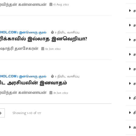
ரவிந்தன் கண்ணையன்
15 Aug 2022
சம
சம
|
இன்னொரு குரல்
5 நிமிட வாசிப்பு
HOL.COM
ிக்காவில் இல்லாத இனவெறியா?
ச
ஷாத்ரி தனசேகரன்
02 Jun 2022
சம
சர
|
இன்னொரு குரல்
5 நிமிட வாசிப்பு
HOL.COM
விட அரசியலின் இனவாதம்
சா
ரவிந்தன் கண்ணையன்
01 Jun 2022
சி
சி
Showing 1-10 of 177
சு