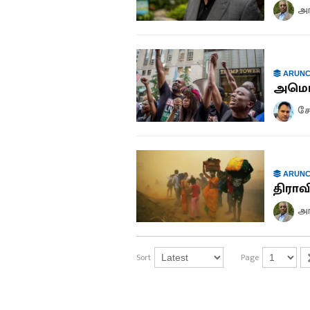
அ
ARUNC
அமெர
சே
ARUNC
திரா
அ
Sort
Page