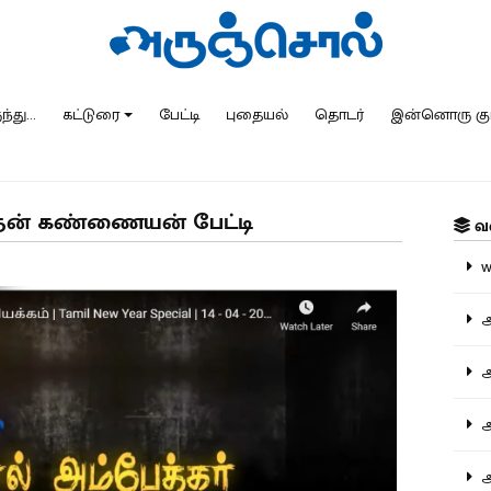
்து...
கட்டுரை
பேட்டி
புதையல்
தொடர்
இன்னொரு கு
ந்தன் கண்ணையன் பேட்டி
வ
ww
அ
அர
அர
அற