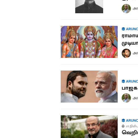
அ
ARUNC
ராமாய
முடிய
அர
ARUNC
பாஜக 
அ
ARUNC
20 நிமிட
வெறிய