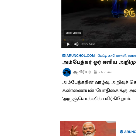
|
பேட்டி
,
காணொளி
,
வரல
ARUNCHOL.COM
அம்பேத்கர் ஓர் எளிய அறிமு
ஆசிரியர்
17 Apr 2022
அம்பேத்கரின் வாழ்வு, அறிவுச் 
கண்ணையன் ‘பொதிகை’க்கு அளித்
'அருஞ்சொல்'லில் பகிர்கிறோம்.
ARUNC