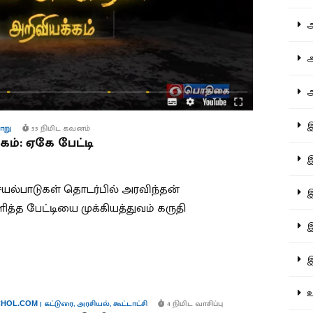
ஆச
ஆர
ஆள
இத
ாறு
55 நிமிட கவனம்
கம்: ஏகே பேட்டி
இந
செயல்பாடுகள் தொடர்பில் அரவிந்தன்
இன
த பேட்டியை முக்கியத்துவம் கருதி
இர
இல
உர
|
கட்டுரை
,
அரசியல்
,
கூட்டாட்சி
4 நிமிட வாசிப்பு
HOL.COM