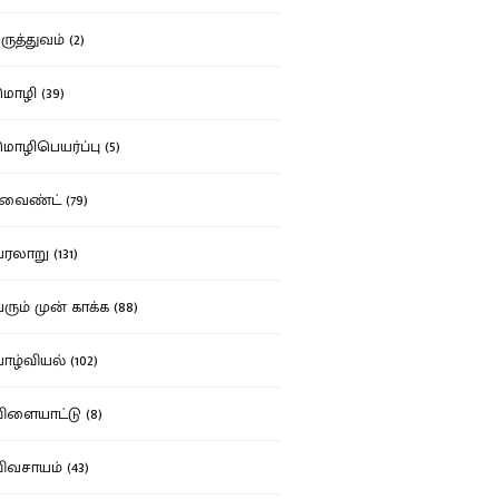
ுத்துவம் (2)
ழி (39)
ழிபெயர்ப்பு (5)
வைண்ட் (79)
லாறு (131)
ும் முன் காக்க (88)
ழ்வியல் (102)
ளையாட்டு (8)
வசாயம் (43)