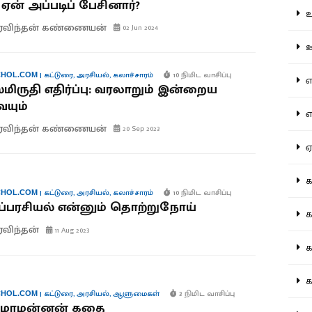
ஏன் அப்படிப் பேசினார்?
உற
ரவிந்தன் கண்ணையன்
02 Jun 2024
ஊட
|
கட்டுரை
,
அரசியல்
,
கலாச்சாரம்
10 நிமிட வாசிப்பு
HOL.COM
என
மிருதி எதிர்ப்பு: வரலாறும் இன்றைய
யும்
எப
ரவிந்தன் கண்ணையன்
20 Sep 2023
ஏன
கட
|
கட்டுரை
,
அரசியல்
,
கலாச்சாரம்
10 நிமிட வாசிப்பு
HOL.COM
்பரசியல் என்னும் தொற்றுநோய்
கட
விந்தன்
11 Aug 2023
கல
கல
|
கட்டுரை
,
அரசியல்
,
ஆளுமைகள்
3 நிமிட வாசிப்பு
HOL.COM
 மாமன்னன் கதை