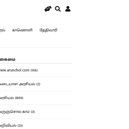
ரல்
காணொளி
தேதிவாரி
கைமை
w.arunchol.com (156)
டையாள அரசியல் (2)
சியல் (800)
ுஞ்சொல்.காம் (3)
ிவியல் (21)