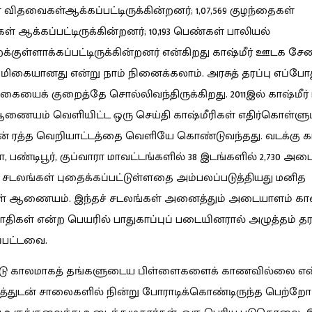
விதவைகள்ஆக்கப்பட்டிருக்கின்றனர்; 1,07,569 குழந்தைகள்
 ஆக்கப்பட்டிருக்கின்றனர்; 10,193 பெண்கள் பாலியல்
்குள்ளாக்கப்பட்டிருக்கின்றனர் என்கிறது காஷ்மீர் ஊடக ச
ு மிகையானது என்று நாம் நினைக்கலாம். அரசுத் தரப்பு எப்போத
ையைக் குறைத்தே சொல்லிவந்திருக்கிறது. 2011
இ
ல் காஷ்மீர
ணையம் வெளியிட்ட ஒரு செய்தி காஷ்மீரிகள் எதிர்கொள்ளும
 ரத்த வெறியாட்டத்தை வெளியே கொண்டுவந்தது. வடக்கு கா
ா, பண்டிபூர், குப்வாரா மாவட்டங்களில் 38 இடங்களில் 2,730 அ
சடலங்கள் புதைக்கப்பட்டுள்ளதை அம்பலப்படுத்தியது மனித
் ஆணையம். இந்தச் சடலங்கள் அனைத்தும் அடையாளம் க
திகள் என்ற பெயரில் பாதுகாப்புப் படையினரால் அழுத்தம் தரப
்பட்டவை.
டு காலமாகத் தங்களுடைய பிள்ளைகளைக் காணவில்லை என
த்துடன் சாலைகளில் நின்று போராடிக்கொண்டிருந்த பெற்றோர