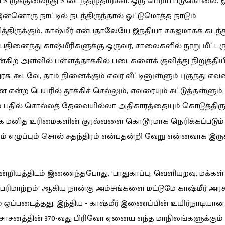
 உருக்குலைந்து உடைந்தழுதார்கள். ஒரு பெரிய படுகொலை.
இன்னொரு நாட்டில் நடந்திருந்தால் ஒட்டுமொத்த நாடும்
்திருக்கும். காஷ்மீர் என்பதாலேயே இந்தியா சகஜமாகக் கடந்
. பதினைந்து காஷ்மீரிகளுக்கு ஒருவர், சாலைகளில் நூறு மீட்டரு
ன்கிற அளவில் பள்ளத்தாக்கில் படைகளைக் குவித்து நிறுத்தியி
சு. கூடவே, தாம் நினைக்கும் எவர் வீட்டினுள்ளும் புகுந்து எவ
என்ற பெயரில் தூக்கிச் செல்லும், எவரையும் சுட்டுத்தள்ளும்,
ம் பதில் சொல்லத் தேவையில்லா அதிகாரத்தையும் கொடுத்திருக
க மனித உரிமைகளின் குரல்வளை கொடூரமாக நெரிக்கப்படும் 
ம் எழுப்பும் சொல் சுதந்திரம் என்பதன்றி வேறு என்னவாக இரு
ன்றியத்திடம் இணைந்தபோது, ‘பாதுகாப்பு, வெளியுறவு, மக்கள்
ரிமாற்றம்’ ஆகிய நான்கு அம்சங்களை மட்டுமே காஷ்மீர் அரச
் ஒப்படைத்தது. இந்திய - காஷ்மீர் இணைப்பின் உயிர்நாடியான
சாசனத்தின் 370-வது பிரிவோ ஏனைய எந்த மாநிலங்களுக்கும