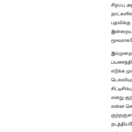
சிறப்பு 
நாட்களில
பதவிக்கு 
இன்றைய ந
மூலமாகவ
இம்முறை 
பயணத்தில
எடுக்க ம
டெல்லியு
சிட்டிசி
என்று கு
என்ன செய
குற்றஞ்ச
நடத்தியப