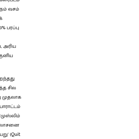
நம் வசம்
க்
73% பரப்பு
ய, அரிய
குனிய
றைந்தது
த்த சில
து முதலாக
போராட்டம்
 ‘முஸ்லிம்
 ஆலோசனை
ு’ (Quit