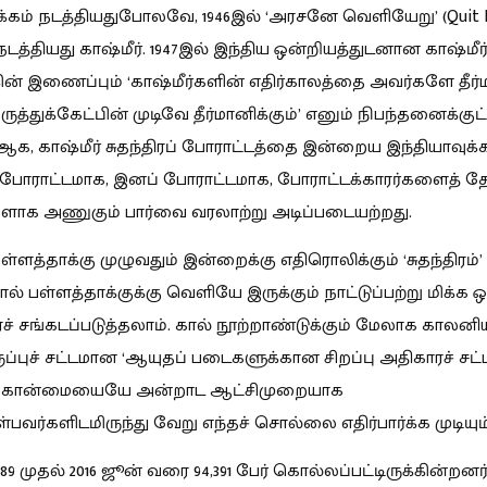
யக்கம் நடத்தியதுபோலவே, 1946
இ
ல் ‘அரசனே வெளியேறு’ (Quit K
டத்தியது காஷ்மீர். 1947
இ
ல் இந்திய ஒன்றியத்துடனான காஷ்மீர்
ின் இணைப்பும் ‘காஷ்மீர்களின் எதிர்காலத்தை அவர்களே தீர்ம
ுத்துக்கேட்பின் முடிவே தீர்மானிக்கும்’ எனும் நிபந்தனைக்குட
 ஆக, காஷ்மீர் சுதந்திரப் போராட்டத்தை இன்றைய இந்தியாவுக
ுப் போராட்டமாக, இனப் போராட்டமாக, போராட்டக்காரர்களைத் த
ளாக அணுகும் பார்வை வரலாற்று அடிப்படையற்றது.
பள்ளத்தாக்கு முழுவதும் இன்றைக்கு எதிரொலிக்கும் ‘சுதந்திரம்’
் பள்ளத்தாக்குக்கு வெளியே இருக்கும் நாட்டுப்பற்று மிக்க ஒ
ச் சங்கடப்படுத்தலாம். கால் நூற்றாண்டுக்கும் மேலாக காலனிய
ுப்புச் சட்டமான ‘ஆயுதப் படைகளுக்கான சிறப்பு அதிகாரச் சட்ட
கோன்மையையே அன்றாட ஆட்சிமுறையாக
பவர்களிடமிருந்து வேறு எந்தச் சொல்லை எதிர்பார்க்க முடியும
9 முதல் 2016 ஜூன் வரை 94,391 பேர் கொல்லப்பட்டிருக்கின்றனர்; 