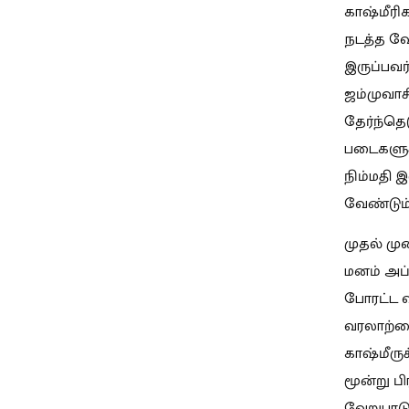
காஷ்மீரி
நடத்த வே
இருப்பவர்
ஜம்முவாச
தேர்ந்த
படைகளுக்
நிம்மதி 
வேண்டும்
முதல் மு
மனம் அப்ப
போரட்ட வ
வரலாற்றை
காஷ்மீருக
மூன்று ப
வேறுபாடு