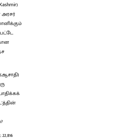
ashmir)
 அரசர்
ானிக்கும்
்பட்டே
்கான
ேச
 (ஆசாதி)
ரு
ாதிக்கக்
’த்தின்
்?
22,816