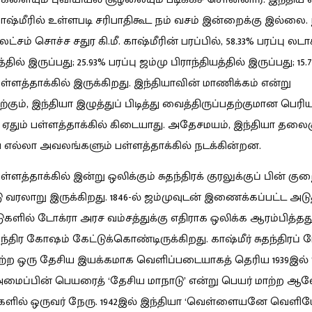
 காஷ்மீரில் உள்ளபடி சரிபாதிகூட நம் வசம் இன்றைக்கு இல்லை. 
லட்சம் சொச்ச சதுர கி.மீ. காஷ்மீரின் பரப்பில், 58.33% பரப்பு லடா
்தில் இருப்பது; 25.93% பரப்பு ஜம்மு பிராந்தியத்தில் இருப்பது; 15.
பள்ளத்தாக்கில் இருக்கிறது. இந்தியாவின் மாணிக்கம் என்று
கும், இந்தியா இழுத்துப் பிடித்து வைத்திருப்பதற்குமான பெரி
ஏதும் பள்ளத்தாக்கில் கிடையாது. அதேசமயம், இந்தியா தலை
எல்லா அவலங்களும் பள்ளத்தாக்கில் நடக்கின்றன.
பள்ளத்தாக்கில் இன்று ஒலிக்கும் சுதந்திரக் குரலுக்குப் பின் கு
 வரலாறு இருக்கிறது. 1846-ல் ஜம்முவுடன் இணைக்கப்பட்ட அடு
ுகளில் டோக்ரா அரச வம்சத்துக்கு எதிராக ஒலிக்க ஆரம்பித்த
ந்திர கோஷம் கேட்டுக்கொண்டிருக்கிறது. காஷ்மீர் சுதந்திரப் 
பற்ற ஒரு தேசிய இயக்கமாக வெளிப்படையாகத் தெரிய 1939
இ
ல்
 அமைப்பின் பெயரைத் ‘தேசிய மாநாடு’ என்று பெயர் மாற்ற
ளில் ஒருவர் நேரு. 1942
இ
ல் இந்தியா ‘வெள்ளையனே வெளியேற