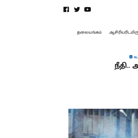
தலையங்கம்
ஆசிரியரிடமிருந
கட
நீதி.. 