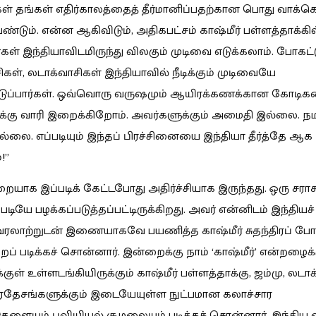
கள் தங்கள் எதிர்காலத்தைத் தீர்மானிப்பதற்கான பொது வாக்க
ண்டும். என்ன ஆகிவிடும், அதிகபட்சம் காஷ்மீர் பள்ளத்தாக்கில
கள் இந்தியாவிடமிருந்து விலகும் முடிவை எடுக்கலாம். போகட்ட
ிகள், லடாக்வாசிகள் இந்தியாவில் நீடிக்கும் முடிவையே
ெடுப்பார்கள். ஒவ்வொரு வருஷமும் ஆயிரக்கணக்கான கோடிக
கு வாரி இறைக்கிறோம். அவர்களுக்கும் அமைதி இல்லை. நமக
இல்லை. எப்படியும் இந்தப் பிரச்சினையை இந்தியா தீர்த்தே ஆக
!”
றையாக இப்படிக் கேட்டபோது அதிர்ச்சியாக இருந்தது. ஒரு சராச
டியே பழக்கப்படுத்தப்பட்டிருக்கிறது. அவர் என்னிடம் இந்தியச் 
ரலாற்றுடன் இணையாகவே பயணித்த காஷ்மீர் சுதந்திரப் போ
ப் படிக்கச் சொன்னார். இன்றைக்கு நாம் ‘காஷ்மீர்’ என்றழைக்
்குள் உள்ளடங்கியிருக்கும் காஷ்மீர் பள்ளத்தாக்கு, ஜம்மு, லட
ிரதேசங்களுக்கும் இடையேயுள்ள நுட்பமான கலாச்சார
களையும் புவியியல் சூழலையும் படிக்கச் சொன்னார். இந்திய