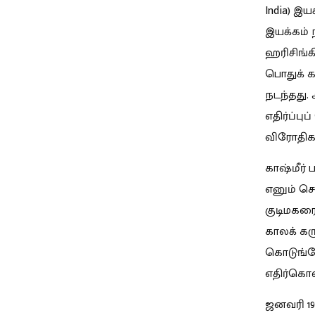
India) இ
இயக்கம் ந
ஹரிசிங்க
பொதுக் கர
நடந்தது.
எதிர்ப்ப
விரோதிக
காஷ்மீர் 
எனும் சொல
குடிமகரை
காலக் கர
கொடுங்
எதிர்கொள்
ஜனவரி 198