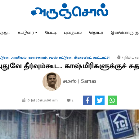
்து...
கட்டுரை
பேட்டி
புதையல்
தொடர்
இன்னொரு கு
்டுரை
,
அரசியல்
,
கலாச்சாரம்
,
சமஸ் கட்டுரை
,
ரீவைண்ட்
,
கூட்டாட்சி
4 நிமிட வா
அதுவே தீர்வும்கூட.. காஷ்மீரிகளுக்குச் சுத
சமஸ் | Samas
2
10 Jul 2016, 5:00 am