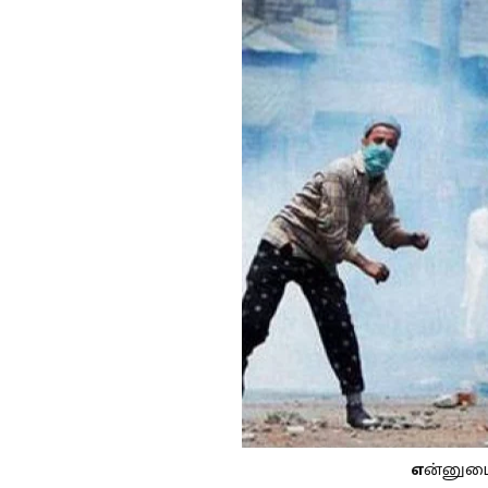
எ
ன்னுடைய