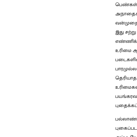
பெண்கள் 
அநாதைகள்
வன்முறைக
இது சற்ற
எண்ணிக்க
உரிமை ஆ
படைகளின்
பாரமுல்ல
தெரியாத 
உரிமைகள
பயங்கரவா
புதைக்கப
பல்லாண்
புகைப்பட