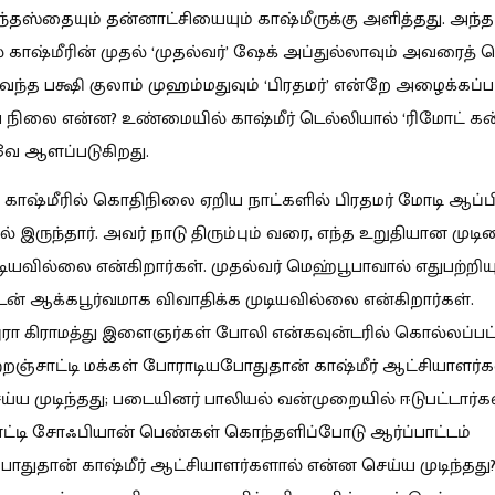
அந்தஸ்தையும் தன்னாட்சியையும் காஷ்மீருக்கு அளித்தது. அந்த
் காஷ்மீரின் முதல் ‘முதல்வர்’ ஷேக் அப்துல்லாவும் அவரைத் த
வந்த பக்ஷி குலாம் முஹம்மதுவும் ‘பிரதமர்’ என்றே அழைக்கப்பட
ிலை என்ன? உண்மையில் காஷ்மீர் டெல்லியால் ‘ரிமோட் கன்
ே ஆளப்படுகிறது.
காஷ்மீரில் கொதிநிலை ஏறிய நாட்களில் பிரதமர் மோடி ஆப்பிர
் இருந்தார். அவர் நாடு திரும்பும் வரை, எந்த உறுதியான முடி
ுடியவில்லை என்கிறார்கள். முதல்வர் மெஹ்பூபாவால் எதுபற்றியு
டன் ஆக்கபூர்வமாக விவாதிக்க முடியவில்லை என்கிறார்கள்.
ங்புரா கிராமத்து இளைஞர்கள் போலி என்கவுன்டரில் கொல்லப்பட்
ற்றஞ்சாட்டி மக்கள் போராடியபோதுதான் காஷ்மீர் ஆட்சியாளர்
்ய முடிந்தது; படையினர் பாலியல் வன்முறையில் ஈடுபட்டார்க
ாட்டி சோஃபியான் பெண்கள் கொந்தளிப்போடு ஆர்ப்பாட்டம்
ோதுதான் காஷ்மீர் ஆட்சியாளர்களால் என்ன செய்ய முடிந்தது