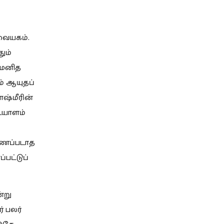
ேவையகம்.
ும்
் மனித
் ஆயுதப்
ஷ்மீரின்
டையாளம்
ாணப்படாத
்பட்டுப்
்று
் பலர்