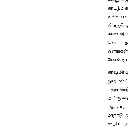
காட்டும்
உள்ள 1.01 
பிராந்தியத
காஷ்மீர் 
சொல்வதற்
வளங்கள் 
வேண்டிய 
காஷ்மீர் 
நூறாண்டு
பத்தாண்ட
அங்கு சுத
மதச்சார்
மாநாடு’
கூறியவர்க