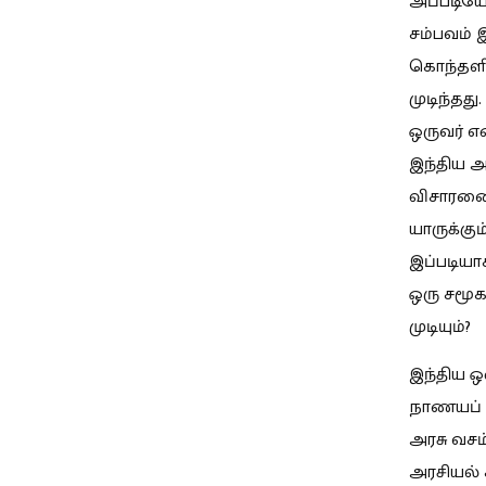
அப்படியே
சம்பவம் 
கொந்தளித
முடிந்தது
ஒருவர் எ
இந்திய அர
விசாரணை 
யாருக்கு
இப்படியா
ஒரு சமூக
முடியும்?
இந்திய ஒ
நாணயப் ப
அரசு வசம
அரசியல் 