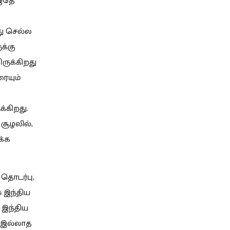
 இதே
து செல்ல
க்கு
ருக்கிறது
ரையும்
்கிறது.
சூழலில்,
க்க
 தொடர்பு,
ு இந்திய
 இந்திய
் இல்லாத