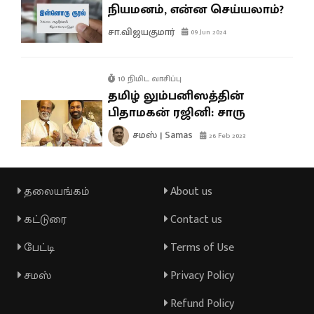
நியமனம், என்ன செய்யலாம்?
சா.விஜயகுமார்
09 Jun 2024
10 நிமிட வாசிப்பு
தமிழ் லும்பனிஸத்தின்
பிதாமகன் ரஜினி: சாரு
சமஸ் | Samas
26 Feb 2023
தலையங்கம்
About us
கட்டுரை
Contact us
பேட்டி
Terms of Use
சமஸ்
Privacy Policy
Refund Policy