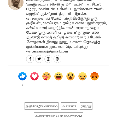
‘யாருடைய எலிகள் நாம்?’, ‘கடல்’, ‘அரசியல்
பழகு’, ‘லண்டன்’ உள்ளிட்ட நூல்களை சமஸ்
எழுதியிருக்கிறார். திராவிட இயக்க
வரலாற்றைப் பேசும் ‘தெற்கிலிருந்து ஒரு
சூரியன்’, ‘மாபெரும் தமிழ்க் கனவு’ நூல்களும்,
கல்வியாளர் வி.ஸ்ரீநிவாசன் வரலாற்றைப்
பேசும் ‘ஒரு பள்ளி வாழ்க்கை’ நூலும், 2500
ஆண்டு காலத் தமிழர் வரலாற்றைப் பேசும்
'சோழர்கள் இன்று' நூலும் சமஸ் தொகுத்த
முக்கியமான நூல்கள். தொடர்புக்கு:
writersamas@gmail.com
3
இருமொழிக் கொள்கை
அண்ணா
ராஜாஜி
அண்ணாவின் மொழிக் கொள்கை