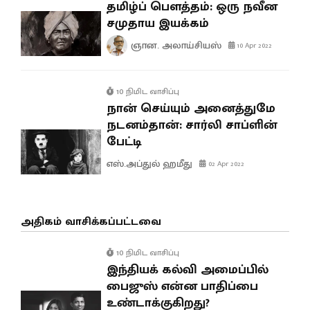
தமிழ்ப் பௌத்தம்: ஒரு நவீன
சமுதாய இயக்கம்
ஞான. அலாய்சியஸ்
10 Apr 2022
10 நிமிட வாசிப்பு
நான் செய்யும் அனைத்துமே
நடனம்தான்: சார்லி சாப்ளின்
பேட்டி
எஸ்.அப்துல் ஹமீது
02 Apr 2022
அதிகம் வாசிக்கப்பட்டவை
10 நிமிட வாசிப்பு
இந்தியக் கல்வி அமைப்பில்
பைஜுஸ் என்ன பாதிப்பை
உண்டாக்குகிறது?