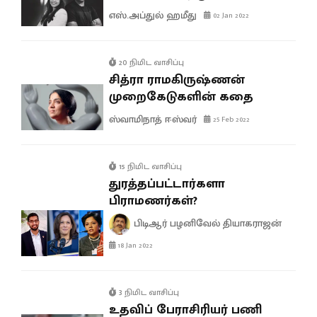
எஸ்.அப்துல் ஹமீது
02 Jan 2022
20 நிமிட வாசிப்பு
சித்ரா ராமகிருஷ்ணன்
முறைகேடுகளின் கதை
ஸ்வாமிநாத் ஈஸ்வர்
25 Feb 2022
15 நிமிட வாசிப்பு
துரத்தப்பட்டார்களா
பிராமணர்கள்?
பிடிஆர் பழனிவேல் தியாகராஜன்
18 Jan 2022
3 நிமிட வாசிப்பு
உதவிப் பேராசிரியர் பணி