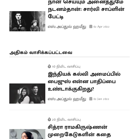
நான் செய்யும் அனைத்துமே
நடனம்தான்: சார்லி சாப்ளின்
பேட்டி
எஸ்.அப்துல் ஹமீது
02 Apr 2022
அதிகம் வாசிக்கப்பட்டவை
10 நிமிட வாசிப்பு
இந்தியக் கல்வி அமைப்பில்
பைஜுஸ் என்ன பாதிப்பை
உண்டாக்குகிறது?
எஸ்.அப்துல் ஹமீது
02 Jan 2022
20 நிமிட வாசிப்பு
சித்ரா ராமகிருஷ்ணன்
முறைகேடுகளின் கதை