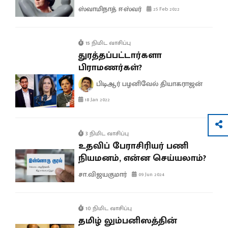
ஸ்வாமிநாத் ஈஸ்வர்
25 Feb 2022
15 நிமிட வாசிப்பு
துரத்தப்பட்டார்களா
பிராமணர்கள்?
பிடிஆர் பழனிவேல் தியாகராஜன்
18 Jan 2022
3 நிமிட வாசிப்பு
உதவிப் பேராசிரியர் பணி
நியமனம், என்ன செய்யலாம்?
சா.விஜயகுமார்
09 Jun 2024
10 நிமிட வாசிப்பு
தமிழ் லும்பனிஸத்தின்