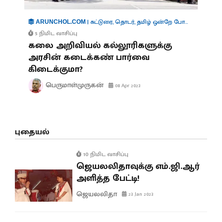
|
கட்டுரை
,
தொடர்
,
தமிழ் ஒன்றே போதும்
ARUNCHOL.COM
5 நிமிட வாசிப்பு
கலை அறிவியல் கல்லூரிகளுக்கு
அரசின் கடைக்கண் பார்வை
கிடைக்குமா?
பெருமாள்முருகன்
08 Apr 2023
புதையல்
10 நிமிட வாசிப்பு
ஜெயலலிதாவுக்கு எம்.ஜி.ஆர்
அளித்த பேட்டி!
ஜெயலலிதா
23 Jan 2023