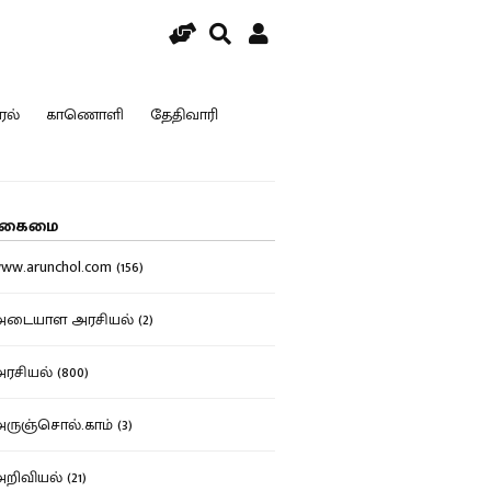
ரல்
காணொளி
தேதிவாரி
கைமை
w.arunchol.com (156)
டையாள அரசியல் (2)
சியல் (800)
ுஞ்சொல்.காம் (3)
ிவியல் (21)