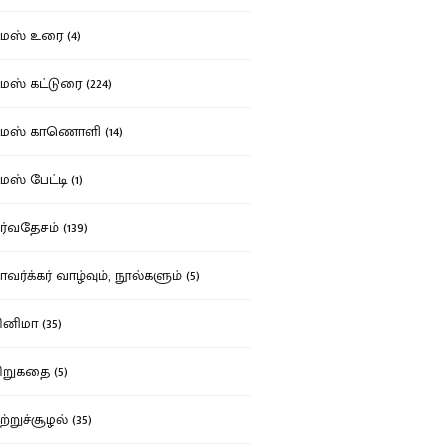
ஸ் உரை (4)
ஸ் கட்டுரை (224)
மஸ் காணொளி (14)
ஸ் பேட்டி (1)
்வதேசம் (139)
வர்க்கர் வாழ்வும், நூல்களும் (5)
னிமா (35)
றுகதை (5)
ற்றுச்சூழல் (35)