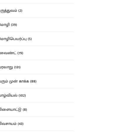
ுத்துவம் (2)
ழி (39)
ழிபெயர்ப்பு (5)
வைண்ட் (79)
லாறு (131)
ும் முன் காக்க (88)
ழ்வியல் (102)
ளையாட்டு (8)
வசாயம் (43)