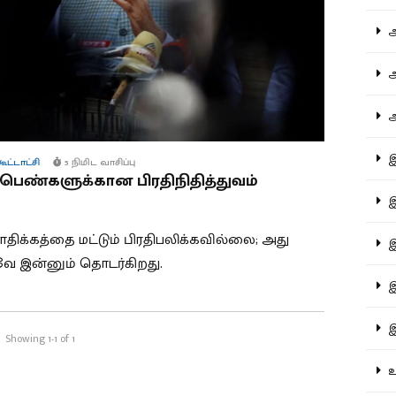
ஆச
ஆர
ஆள
இத
கூட்டாட்சி
5 நிமிட வாசிப்பு
் பெண்களுக்கான பிரதிநிதித்துவம்
இந
க்கத்தை மட்டும் பிரதிபலிக்கவில்லை; அது
இன
வே இன்னும் தொடர்கிறது.
இர
இல
Showing 1-1 of 1
உர