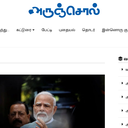
்து...
கட்டுரை
பேட்டி
புதையல்
தொடர்
இன்னொரு கு
வ
ww
அ
அர
அர
அற