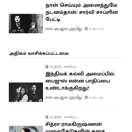
நான் செய்யும் அனைத்துமே
நடனம்தான்: சார்லி சாப்ளின்
பேட்டி
எஸ்.அப்துல் ஹமீது
02 Apr 2022
அதிகம் வாசிக்கப்பட்டவை
10 நிமிட வாசிப்பு
இந்தியக் கல்வி அமைப்பில்
பைஜுஸ் என்ன பாதிப்பை
உண்டாக்குகிறது?
எஸ்.அப்துல் ஹமீது
02 Jan 2022
20 நிமிட வாசிப்பு
சித்ரா ராமகிருஷ்ணன்
முறைகேடுகளின் கதை