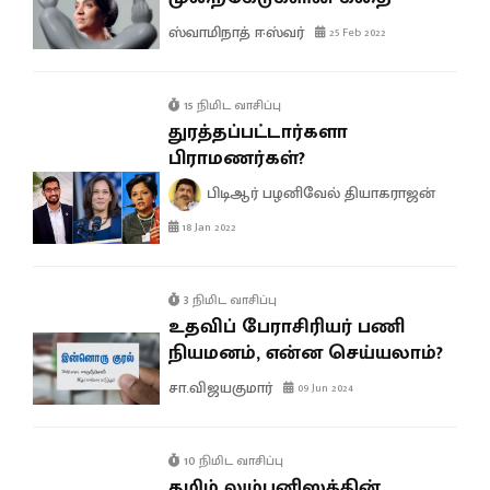
ஸ்வாமிநாத் ஈஸ்வர்
25 Feb 2022
15 நிமிட வாசிப்பு
துரத்தப்பட்டார்களா
பிராமணர்கள்?
பிடிஆர் பழனிவேல் தியாகராஜன்
18 Jan 2022
3 நிமிட வாசிப்பு
உதவிப் பேராசிரியர் பணி
நியமனம், என்ன செய்யலாம்?
சா.விஜயகுமார்
09 Jun 2024
10 நிமிட வாசிப்பு
தமிழ் லும்பனிஸத்தின்