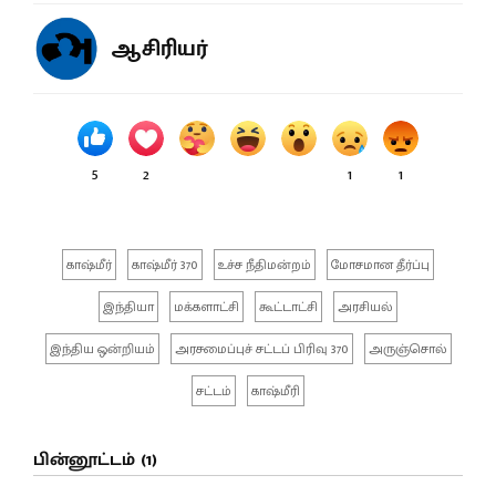
ஆசிரியர்
5
2
1
1
காஷ்மீர்
காஷ்மீர் 370
உச்ச நீதிமன்றம்
மோசமான தீர்ப்பு
இந்தியா
மக்களாட்சி
கூட்டாட்சி
அரசியல்
இந்திய ஒன்றியம்
அரசமைப்புச் சட்டப் பிரிவு 370
அருஞ்சொல்
சட்டம்
காஷ்மீரி
பின்னூட்டம் (1)