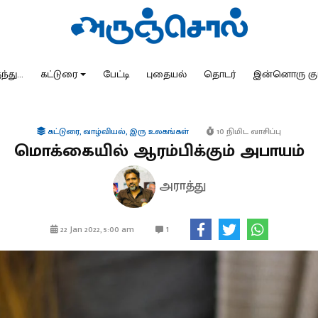
்து...
கட்டுரை
பேட்டி
புதையல்
தொடர்
இன்னொரு கு
கட்டுரை
,
வாழ்வியல்
,
இரு உலகங்கள்
10 நிமிட வாசிப்பு
மொக்கையில் ஆரம்பிக்கும் அபாயம்
அராத்து
1
22 Jan 2022, 5:00 am