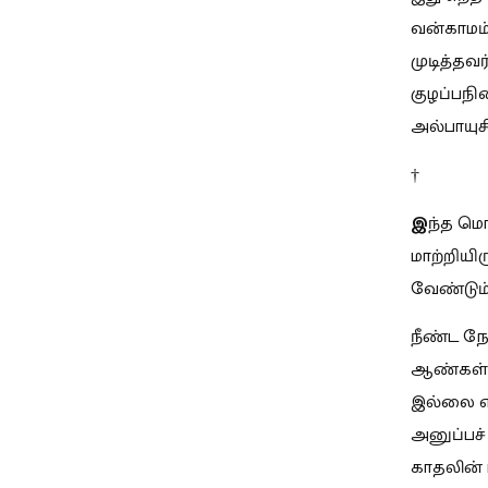
வன்காமம்
முடித்தவ
குழப்பந
அல்பாயுச
†
இ
ந்த மொ
மாற்றியி
வேண்டும்;
நீண்ட நே
ஆண்கள் 
இல்லை என
அனுப்பச
காதலின்