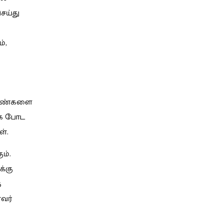
ெய்து
்,
 பெண்களை
கை போட
ள்.
ம்.
்கு
ை
வர்