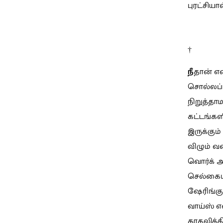
புரட்சியா
†
நீ
தான் என
சொல்லப்
நிறுத்தா
கட்டங்கள
இருக்கும
விழும் வர
வொர்க் அ
செல்கைய
ஷேரிங்கு
வாய்ஸ் எ
காதலிக்கி