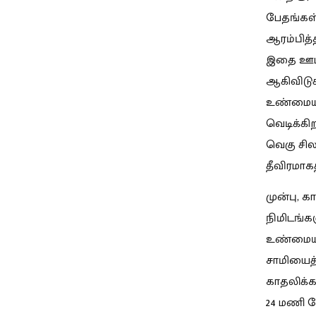
பேதங்கள்
ஆரம்பித்
இதை ஊடல
ஆகிவிடுக
உண்மையி
வெடிக்கி
வெகு சில
தீவிரமாக
முன்பு, க
நிமிடங்க
உண்மையில
சாமியைத்
காதலிக்க 
24 மணி ந