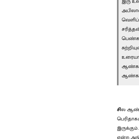
இ
ரு உ
அபிலாஷ
வெளிப்
சரித்
பெண்க
சுற்றி
உரையாட
ஆண்களின
ஆண்கள்
சி
ல ஆண்ட
பெரிதாக
இருக்கும
என்ற அங்