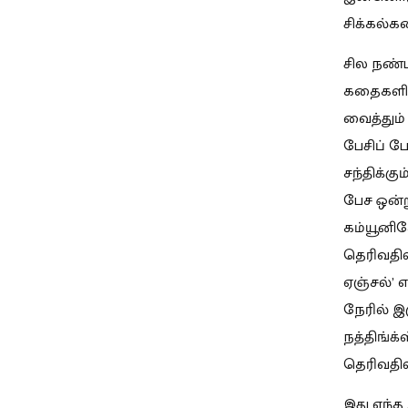
சிக்கல்
சில நண்ப
கதைகளில்
வைத்தும
பேசிப் ப
சந்திக்க
பேச ஒன்
கம்யூனிகே
தெரிவதில்
ஏஞ்சல்’ 
நேரில் இ
நத்திங்க
தெரிவதி
இது எந்த