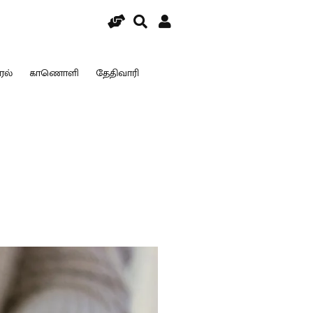
ரல்
காணொளி
தேதிவாரி