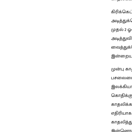
கிரிக்கெட
அடித்துக
முதல் 2 ஓ
அடித்துவி
வைத்துக்
இன்றைய 
முன்பு க
பசலையையு
இலக்கியங
கொதிக்கு
காதலிக்க
எதிரியாக
காதலித்த
இன்னொரு