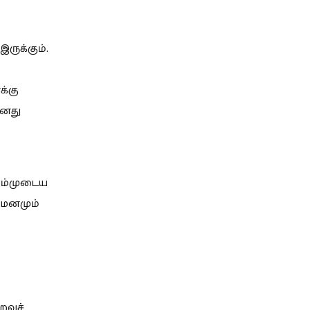
ருக்கும்.
க்கு
ோனது
 நம்முடைய
 மனமும்
வுச்