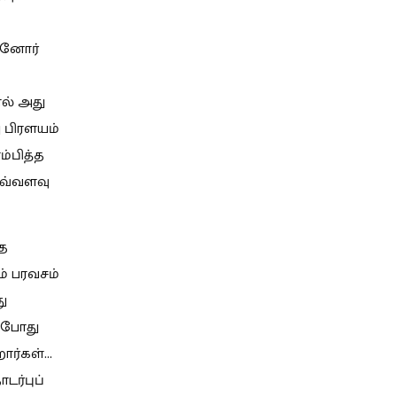
லானோர்
ால் அது
 பிரளயம்
்பித்த
அவ்வளவு
்த
ம் பரவசம்
ு
ப்போது
ார்கள்...
டர்புப்