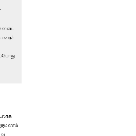
ை
்களைப்
வரைச்
ப்போது
ஊடலாக
திருமணம்
வு