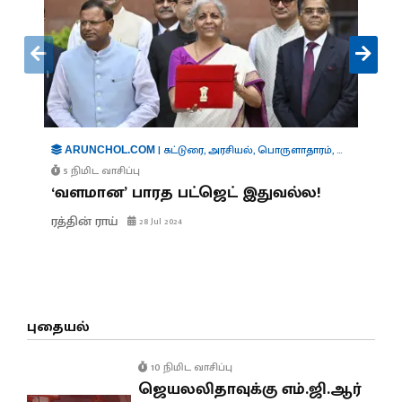
|
கட்டுரை
,
அரசியல்
,
பொருளாதாரம்
,
நிர்வாகம்
,
கூட
ARUNCHOL.COM
5 நிமிட வாசிப்பு
‘வளமான’ பாரத பட்ஜெட் இதுவல்ல!
ரத்தின் ராய்
28 Jul 2024
புதையல்
10 நிமிட வாசிப்பு
ஜெயலலிதாவுக்கு எம்.ஜி.ஆர்