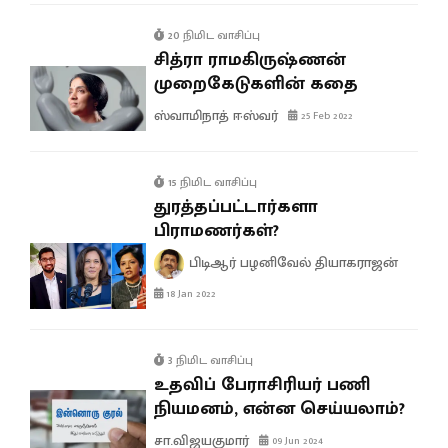
20 நிமிட வாசிப்பு
சித்ரா ராமகிருஷ்ணன்
முறைகேடுகளின் கதை
ஸ்வாமிநாத் ஈஸ்வர்
25 Feb 2022
15 நிமிட வாசிப்பு
துரத்தப்பட்டார்களா
பிராமணர்கள்?
பிடிஆர் பழனிவேல் தியாகராஜன்
18 Jan 2022
3 நிமிட வாசிப்பு
உதவிப் பேராசிரியர் பணி
நியமனம், என்ன செய்யலாம்?
சா.விஜயகுமார்
09 Jun 2024