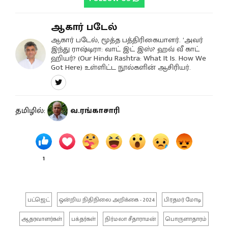
ஆகார் படேல்
ஆகார் படேல், மூத்த பத்திரிகையாளர். ‘அவர்
இந்து ராஷ்டிரா: வாட் இட் இஸ்? ஹவ் வீ காட்
ஹியர்? (Our Hindu Rashtra: What It Is. How We
Got Here) உள்ளிட்ட நூல்களின் ஆசிரியர்.
தமிழில்:
வ.ரங்காசாரி
1
பட்ஜெட்
ஒன்றிய நிதிநிலை அறிக்கை - 2024
பிரதமர் மோடி
ஆதரவாளர்கள்
பக்தர்கள்
நிர்மலா சீதாராமன்
பொருளாதாரம்