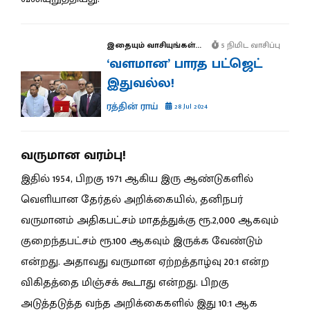
இதையும் வாசியுங்கள்...
5 நிமிட வாசிப்பு
‘வளமான’ பாரத பட்ஜெட்
இதுவல்ல!
ரத்தின் ராய்
28 Jul 2024
வருமான வரம்பு!
இதில் 1954, பிறகு 1971 ஆகிய இரு ஆண்டுகளில்
வெளியான தேர்தல் அறிக்கையில், தனிநபர்
வருமானம் அதிகபட்சம் மாதத்துக்கு ரூ.2,000 ஆகவும்
குறைந்தபட்சம் ரூ.100 ஆகவும் இருக்க வேண்டும்
என்றது. அதாவது வருமான ஏற்றத்தாழ்வு 20:1 என்ற
விகிதத்தை மிஞ்சக் கூடாது என்றது. பிறகு
அடுத்தடுத்த வந்த அறிக்கைகளில் இது 10:1 ஆக