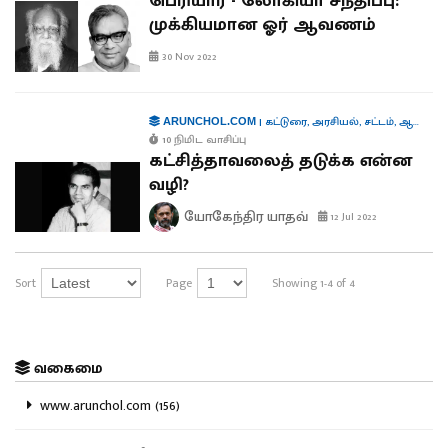
பெரியார் - லோகியா சந்திப்பு:
முக்கியமான ஓர் ஆவணம்
30 Nov 2022
|
கட்டுரை
,
அரசியல்
,
சட்டம்
,
ஆளுமைகள்
ARUNCHOL.COM
10 நிமிட வாசிப்பு
கட்சித்தாவலைத் தடுக்க என்ன
வழி?
யோகேந்திர யாதவ்
12 Jul 2022
Sort
Page
Showing 1-4 of 4
வகைமை
www.arunchol.com (156)