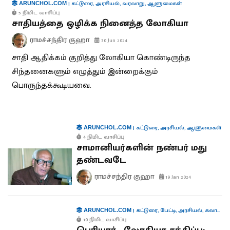
|
கட்டுரை
,
அரசியல்
,
வரலாறு
,
ஆளுமைகள்
ARUNCHOL.COM
5 நிமிட வாசிப்பு
சாதியத்தை ஒழிக்க நினைத்த லோகியா
ராமச்சந்திர குஹா
30 Jun 2024
சாதி ஆதிக்கம் குறித்து லோகியா கொண்டிருந்த
சிந்தனைகளும் எழுத்தும் இன்றைக்கும்
பொருந்தக்கூடியவை.
|
கட்டுரை
,
அரசியல்
,
ஆளுமைகள்
ARUNCHOL.COM
4 நிமிட வாசிப்பு
சாமானியர்களின் நண்பர் மது
தண்டவடே
ராமச்சந்திர குஹா
19 Jan 2024
|
கட்டுரை
,
பேட்டி
,
அரசியல்
,
கலாச்சாரம்
ARUNCHOL.COM
10 நிமிட வாசிப்பு