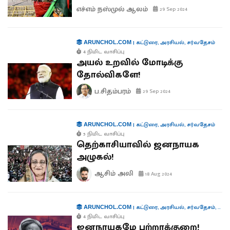
எச்எம் நஸ்முல் ஆலம்
29 Sep 2024
|
கட்டுரை
,
அரசியல்
,
சர்வதேசம்
ARUNCHOL.COM
4 நிமிட வாசிப்பு
அயல் உறவில் மோடிக்கு
தோல்விகளே!
ப.சிதம்பரம்
29 Sep 2024
|
கட்டுரை
,
அரசியல்
,
சர்வதேசம்
ARUNCHOL.COM
5 நிமிட வாசிப்பு
தெற்காசியாவில் ஜனநாயக
அழுகல்!
ஆசிம் அலி
18 Aug 2024
|
கட்டுரை
,
அரசியல்
,
சர்வதேசம்
,
கூட்
ARUNCHOL.COM
4 நிமிட வாசிப்பு
ஜனநாயகமே பற்றாக்குறை!