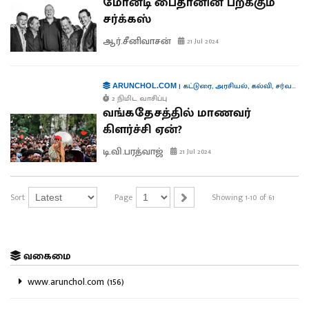
மோன்டி பைதானின் பறக்கும்
சர்க்கஸ்
ஆர்.சீனிவாசன்
21 Jul 2024
|
கட்டுரை
,
அரசியல்
,
கல்வி
,
சர்வதேசம்
ARUNCHOL.COM
2 நிமிட வாசிப்பு
வங்கதேசத்தில் மாணவர்
கிளர்ச்சி ஏன்?
டி.வி.பரத்வாஜ்
21 Jul 2024
Sort
Page
Showing 1-10 of 61
வகைமை
www.arunchol.com (156)