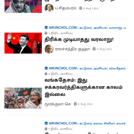
ப.சிதம்பரம்
11 Aug 2024
|
கட்டுரை
,
அரசியல்
,
வரலாறு
,
புத்தகங்கள்
ARUNCHOL.COM
5 நிமிட வாசிப்பு
திரிக்க முடியாதது வரலாறு!
ராமச்சந்திர குஹா
11 Aug 2024
|
கட்டுரை
,
அரசியல்
,
சர்வதேசம்
,
நிர்
ARUNCHOL.COM
4 நிமிட வாசிப்பு
வங்கதேசம்: இது
சக்கரவர்த்திகளுக்கான காலம்
இல்லை
மூர்க்குமா செ
11 Aug 2024
|
கட்டுரை
,
கலை
,
சினிமா
,
கலாச்சாரம்
ARUNCHOL.COM
7 நிமிட வாசிப்பு