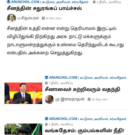
|
கட்டுரை
,
அரசியல்
,
சர்வதேசம்
5 நிமிட வாசிப்பு
ARUNCHOL.COM
சீனத்தின் சதுரங்கப் பாய்ச்சல்
ப.சிதம்பரம்
19 Dec 2022
சீனத்தின் உத்தி என்ன என்று தெரியாமல் இருட்டில்
விழிபிதுங்கி நிற்கிறது அரசு. நாட்டு மக்களுக்கும்
நாடாளுமன்றத்துக்கும் உண்மை தெரிந்துவிடக் கூடாது
என்பதில் அக்கறை செலுத்துகிறது.
|
கட்டுரை
,
அரசியல்
,
சர்வதேசம்
ARUNCHOL.COM
7 நிமிட வாசிப்பு
சீனாவைச் சுற்றிவரும் வதந்தி
மு.இராமநாதன்
30 Sep 2022
|
கட்டுரை
,
அரசியல்
,
சர்வதேசம்
ARUNCHOL.COM
5 நிமிட வாசிப்பு
வங்கதேசம்: கும்பல்களின் நீதி!