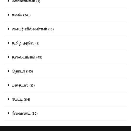
கோணங்கள் (3)
சமஸ் (245)
சைபர் வில்லன்கள் (16)
தமிழ் அறிவு (2)
தலையங்கம் (49)
தொடர் (145)
புதையல் (15)
பேட்டி (114)
ரீவைண்ட் (30)