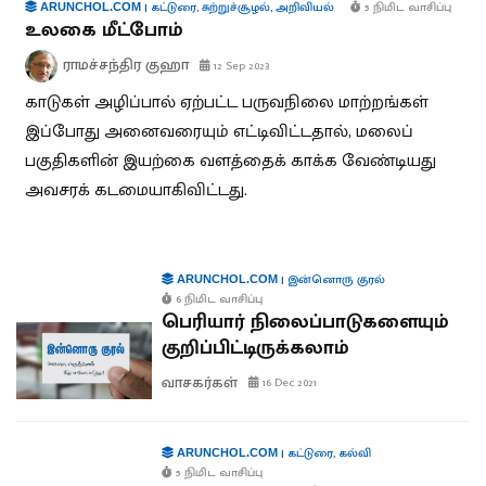
|
கட்டுரை
,
சுற்றுச்சூழல்
,
அறிவியல்
5 நிமிட வாசிப்பு
ARUNCHOL.COM
உலகை மீட்போம்
ராமச்சந்திர குஹா
12 Sep 2023
காடுகள் அழிப்பால் ஏற்பட்ட பருவநிலை மாற்றங்கள்
இப்போது அனைவரையும் எட்டிவிட்டதால், மலைப்
பகுதிகளின் இயற்கை வளத்தைக் காக்க வேண்டியது
அவசரக் கடமையாகிவிட்டது.
|
இன்னொரு குரல்
ARUNCHOL.COM
6 நிமிட வாசிப்பு
பெரியார் நிலைப்பாடுகளையும்
குறிப்பிட்டிருக்கலாம்
வாசகர்கள்
16 Dec 2021
|
கட்டுரை
,
கல்வி
ARUNCHOL.COM
5 நிமிட வாசிப்பு