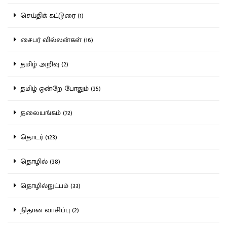
செய்திக் கட்டுரை (1)
சைபர் வில்லன்கள் (16)
தமிழ் அறிவு (2)
தமிழ் ஒன்றே போதும் (35)
தலையங்கம் (72)
தொடர் (123)
தொழில் (38)
தொழில்நுட்பம் (33)
நிதான வாசிப்பு (2)