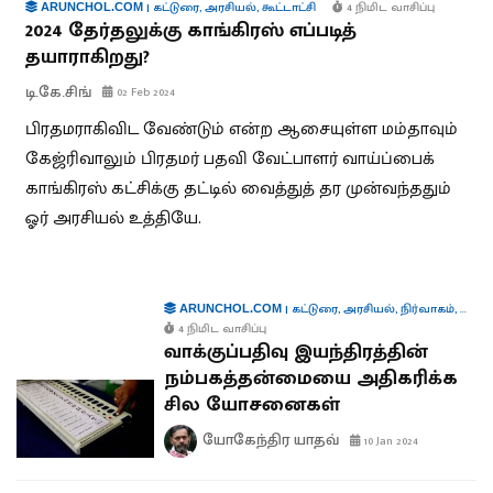
|
கட்டுரை
,
அரசியல்
,
கூட்டாட்சி
4 நிமிட வாசிப்பு
ARUNCHOL.COM
2024 தேர்தலுக்கு காங்கிரஸ் எப்படித்
தயாராகிறது?
டி.கே.சிங்
02 Feb 2024
பிரதமராகிவிட வேண்டும் என்ற ஆசையுள்ள மம்தாவும்
கேஜ்ரிவாலும் பிரதமர் பதவி வேட்பாளர் வாய்ப்பைக்
காங்கிரஸ் கட்சிக்கு தட்டில் வைத்துத் தர முன்வந்ததும்
ஓர் அரசியல் உத்தியே.
|
கட்டுரை
,
அரசியல்
,
நிர்வாகம்
,
தொழில
ARUNCHOL.COM
4 நிமிட வாசிப்பு
வாக்குப்பதிவு இயந்திரத்தின்
நம்பகத்தன்மையை அதிகரிக்க
சில யோசனைகள்
யோகேந்திர யாதவ்
10 Jan 2024