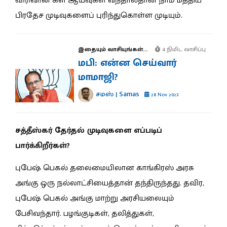
விரிவான கள ஆய்வுகள் வந்தால்தான் நாம் மத்திய
பிரதேச முடிவுகளைப் புரிந்துகொள்ள முடியும்.
இதையும் வாசியுங்கள்...
4 நிமிட வாசிப்பு
மபி: என்ன செய்வார்
மாமாஜி?
சமஸ் | Samas
28 Nov 2023
சத்தீஸ்கர் தேர்தல் முடிவுகளை எப்படிப்
பார்க்கிறீர்கள்?
புபேஷ் பெகல் தலைமையிலான காங்கிரஸ் அரசு
அங்கு ஒரு நல்லாட்சியைத்தான் தந்திருந்தது. தவிர,
புபேஷ் பெகல் அங்கு மாற்று அரசியலையும்
பேசிவந்தார். பழங்குடிகள், தலித்துகள்,