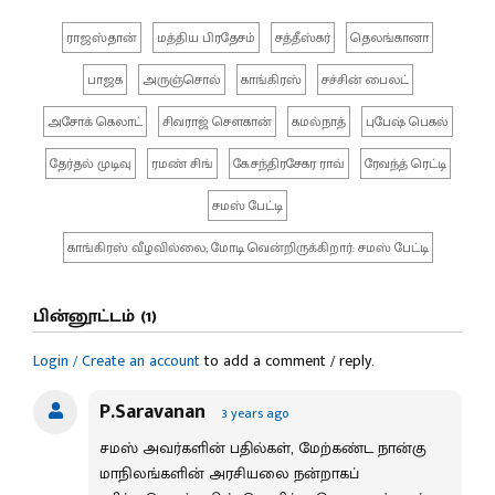
ராஜஸ்தான்
மத்திய பிரதேசம்
சத்தீஸ்கர்
தெலங்கானா
பாஜக
அருஞ்சொல்
காங்கிரஸ்
சச்சின் பைலட்
அசோக் கெலாட்
சிவராஜ் சௌகான்
கமல்நாத்
புபேஷ் பெகல்
தேர்தல் முடிவு
ரமண் சிங்
கே.சந்திரசேகர ராவ்
ரேவந்த் ரெட்டி
சமஸ் பேட்டி
காங்கிரஸ் வீழவில்லை; மோடி வென்றிருக்கிறார்: சமஸ் பேட்டி
பின்னூட்டம் (1)
Login / Create an account
to add a comment / reply.
P.Saravanan
3 years ago
சமஸ் அவர்களின் பதில்கள், மேற்கண்ட நான்கு
மாநிலங்களின் அரசியலை நன்றாகப்