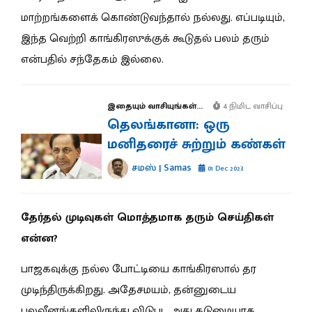
மாற்றங்களைக் கொண்டுவந்தால் நல்லது. எப்படியும்,
இந்த வெற்றி காங்கிரஸுக்குக் கூடுதல் பலம் தரும்
என்பதில் சந்தேகம் இல்லை.
இதையும் வாசியுங்கள்...
4 நிமிட வாசிப்பு
தெலங்கானா: ஒரு
மனிதரைச் சுற்றும் கண்கள்
சமஸ் | Samas
01 Dec 2023
தேர்தல் முடிவுகள் மொத்தமாக தரும் செய்திகள்
என்ன?
பாஜகவுக்கு நல்ல போட்டியை காங்கிரஸால் தர
முடிந்திருக்கிறது. அதேசமயம், தன்னுடைய
பலவீனங்களிலிருந்து விடுபட அது கடுமையாக