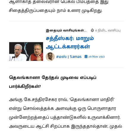
ஆளாகாத தலைவரான பெகல் பிம்பத்தை இது
சிதைத்திருப்பதையும் நாம் உணர முடிகிறது.
இதையும் வாசியுங்கள்...
4 நிமிட வாசிப்பு
சத்தீஸ்கர்: மாறும்
ஆட்டக்காரர்கள்
சமஸ் | Samas
29 Nov 2023
தெலங்கானா தேர்தல் முடிவை எப்படிப்
பார்க்கிறீர்கள்?
அங்கு கே.சந்திரசேகர ராவ், ‘தெலங்கானா மாதிரி’
என்று சொல்லத்தக்க அளவுக்கு ஒரு பொருளாதார
முன்னேற்றத்தைப் பத்தாண்டுகளில் உருவாக்கினார்.
அவருடைய ஆட்சி சிறப்பாக இருந்ததால்தான், முதல்