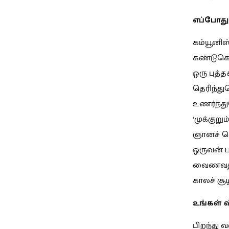
எப்போது 
கம்யூனிஸ
கண்டுகொண
ஒரு புத்
தெரிந்து
உணர்ந்த
‘முக்குறு
ஞானச் ச
ஒருவன் பா
வைணவத்துட
காலச் சூ
உங்கள் வ
பிறந்து 