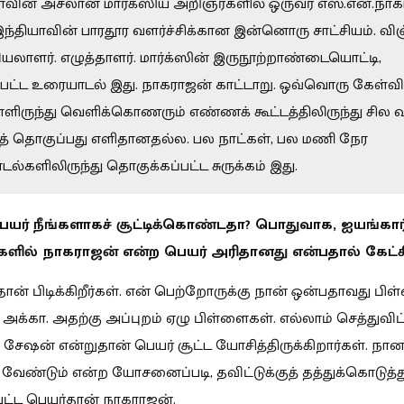
யாவின் அசலான மார்க்ஸிய அறிஞர்களில் ஒருவர் எஸ்.என்.நாக
ந்தியாவின் பாரதூர வளர்ச்சிக்கான இன்னொரு சாட்சியம். வி
யலாளர். எழுத்தாளர். மார்க்ஸின் இருநூற்றாண்டையொட்டி,
்பட்ட உரையாடல் இது. நாகராஜன் காட்டாறு. ஒவ்வொரு கேள்விய
ளிருந்து வெளிக்கொணரும் எண்ணக் கூட்டத்திலிருந்து சில வ
் தொகுப்பது எளிதானதல்ல. பல நாட்கள், பல மணி நேர
ல்களிலிருந்து தொகுக்கப்பட்ட சுருக்கம் இது.
பெயர் நீங்களாகச் சூட்டிக்கொண்டதா? பொதுவாக, ஐயங்கார
்களில் நாகராஜன் என்ற பெயர் அரிதானது என்பதால் கேட்கி
தான் பிடிக்கிறீர்கள். என் பெற்றோருக்கு நான் ஒன்பதாவது பிள
 அக்கா. அதற்கு அப்புறம் ஏழு பிள்ளைகள். எல்லாம் செத்துவிட
சேஷன் என்றுதான் பெயர் சூட்ட யோசித்திருக்கிறார்கள். நா
வேண்டும் என்ற யோசனைப்படி, தவிட்டுக்குத் தத்துக்கொடுத்த
ட்ட பெயர்தான் நாகராஜன்.