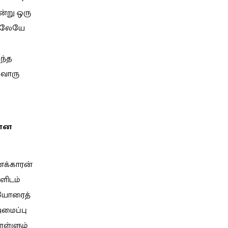
்று ஒரு
ளாலேயே
ந்த
்வொரு
கான
ணக்காரன்
ளிடம்
ையோரைத்
அமைப்பு
ொள்ளும்