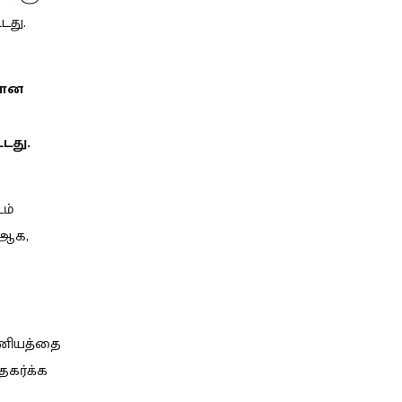
டது.
ரான
டது.
ம்
 ஆக,
ாமணியத்தை
தகர்க்க