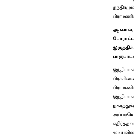
தந்திரமும
பிராமணிய
ஆனால், 
போராட்ட
இருத்தி
பாகுபாட
இந்தியாவ
பிரச்சின
பிராமணிய
இந்தியா
நகரத்துக்
அப்படியெ
எதிர்த்த
முடியவி