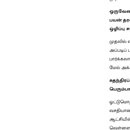
ஒருவேளை 
பயன் தர
ஒழிப்பு
முதலில் வ
அப்படிப்
பார்க்கல
மேல் அக்
சுதந்திர
பெரும்ப
ஒட்டுமொத
வசதியான 
ஆட்சியில
வெள்ளைக்