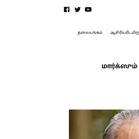
தலையங்கம்
ஆசிரியரிடமிருந
மார்க்ஸும