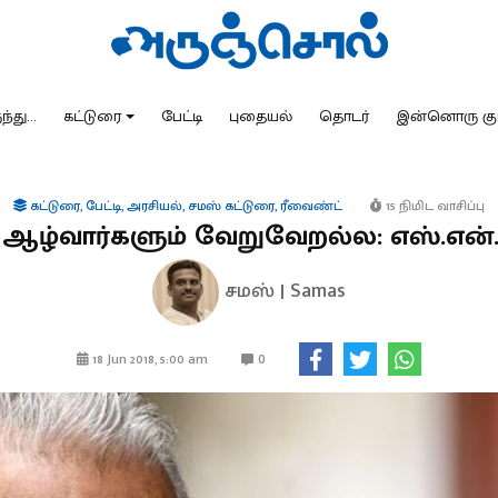
்து...
கட்டுரை
பேட்டி
புதையல்
தொடர்
இன்னொரு கு
கட்டுரை
,
பேட்டி
,
அரசியல்
,
சமஸ் கட்டுரை
,
ரீவைண்ட்
15 நிமிட வாசிப்பு
் ஆழ்வார்களும் வேறுவேறல்ல: எஸ்.என
சமஸ் | Samas
0
18 Jun 2018, 5:00 am