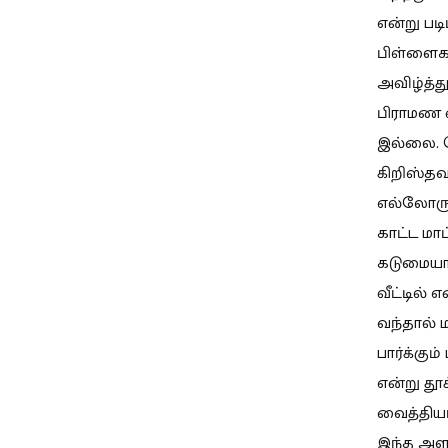
என்று படி
பிள்ளைகள
அவிழ்த்து
பிராமண வ
இல்லை. க
கிறிஸ்தவ
எல்லோருட
காட்ட மாட
கடுமையான
வீட்டில்
வந்தால் ம
பார்க்கும
என்று தூ
வைத்திய
இந்த அளவ