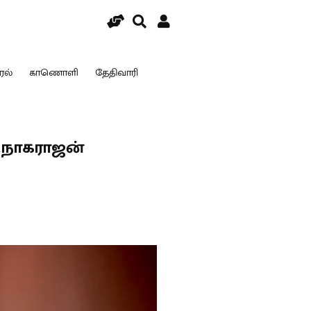
ரல்
காணொளி
தேதிவாரி
்.நாகராஜன்