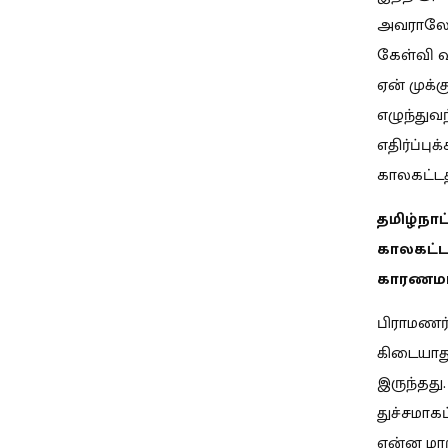
அவராலேய
கேள்வி 
ஏன் முக்
எழுந்துவ
எதிர்ப்ப
காலகட்ட
தமிழ்நாட
காலகட்டத
காரணமாக
பிராமணர
கிடையாது
இருந்தத
துச்சமாக
என்ன மா