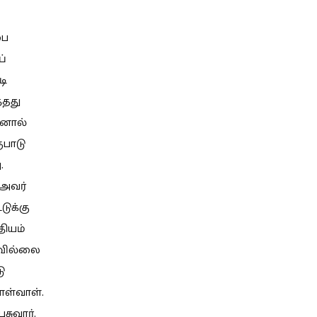
பை
ப்
டி
்தது
தனால்
ுபாடு
.
 அவர்
டுக்கு
தியம்
ியவில்லை
ு
ள்வாள்.
சுவார்.