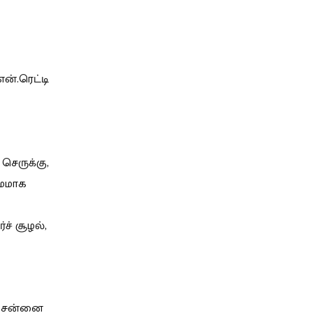
ன்.ரெட்டி
 செருக்கு,
சமமாக
ச் சூழல்,
, சென்னை