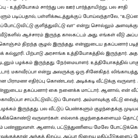
ப்பு - உத்தியோகம் சார்ந்து பல ஊர் பார்த்தாயிற்று. பல சாதி
ும் படிப்பதால், பள்ளிக்கூடத்துக்குப் போய்வந்தாலே, “உடுப்
ப்போட்டுவிட்டு குளித்துவிட்டு வா” என்று சொல்லும் அளவுக்கு
ீடுகளில் ஆச்சாரம் இருந்த காலகட்டம் அது. எங்கள் வீடு அப்ப
ொஞ்சம் திறந்த சூழல் இருந்தது. என்னுடைய தகப்பனார் படித
க் கல்லூரி. பிற்பாடு அரசாங்க உத்தியோகத்தில் இருந்தார். அ
னும் பழக்கம் இருந்தது. நேர்மையாளர். உத்தியோகத்தில் பாக
்டார். மகாவீரப்பா என்று அவருக்கு ஒரு சினேகிதர். லிங்காயத்து
 பிராமண எதிர்ப்பு கொண்டவர். அடிக்கடி வீட்டுக்கு வருவார்.
 என்னுடைய தகப்பனார் கை நனைக்க மாட்டார். ஆனால், என் வீட்
காவீரப்பா சாப்பிட்டுவிட்டுப் போவார். அம்மாவுக்கு வீட்டு வைத்
் பழக்கம் இருந்தது. பல வீட்டுப் பெண்களும் குழந்தைக்கு முட
க்கிக்கொண்டு வருவார்கள். எல்லாக் குழந்தைகளையும் தொட்ட
ம் பண்ணுவாள். ஆனால், பட்டுத்துணியை மேலே போட்டுக்கொ
ுக்குத்தான் அந்தத் திறப்பு. அப்பா நிறைய மதிப்பீடுகளைப் பே