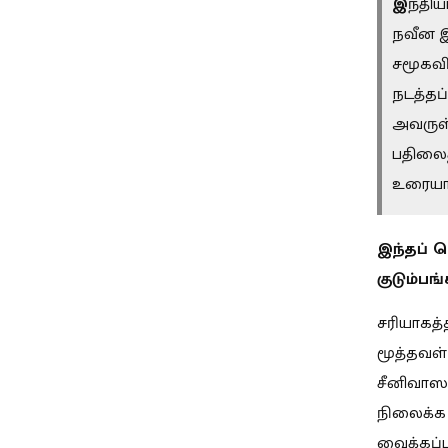
இ
ந்தி
நவீன இ
சமூகவி
நடத்தப
அவருள்
பதிலைத
உரையாட
இந்தப் 
குடும்பங
சரியாகத்
மூத்தவள்
சீனிவாஸ 
நிலைக்க 
வைக்கப்ப