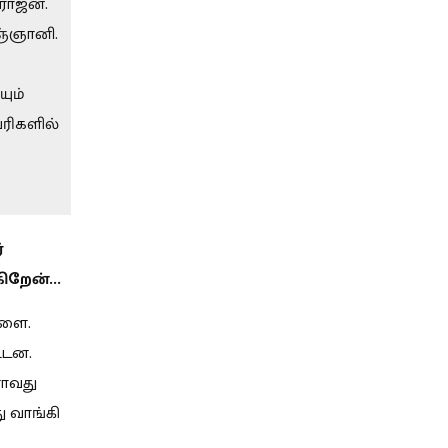
ராஜன்.
ஞ்ஞானி.
ும்
ரிகளில்
்
றேன்...
்ளை.
்டன.
னாவது
ு வாங்கி