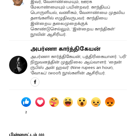
இவர், வேளாண்மையும், ஊரக
மேலாண்மையும் பயின்றவர். காந்தியப்
பொருளியல், வணிகம், வேளாண்மை முதலிய
தளங்களில் எழுதிவருபவர். காந்தியை
இன்றைய தலைமுறைக்குக்
கொண்டுசெல்லும், ‘இன்றைய காந்திகள்’
நூலின் ஆசிரியர்.
அபர்ணா கார்த்திகேயன்
அபர்ணா கார்த்திகேயன், பத்திரிகையாளர். ‘பரி’
நிறுவனத்தின் முதுநிலை ஆய்வாளர். 'நைன்
ருபிஸ் அன் ஹவர்' (Nine rupees an hour),
'வோஃப்' (woof) நூல்களின் ஆசிரியர்.
2
பின்னூட்டம் (0)