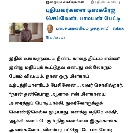
இதையும் வாசியுங்கள்...
7 நிமிட வாசிப்பு
புதியவர்களை டிஸ்கரேஜ்
செய்வேன்: பாமயன் பேட்டி
பாலசுப்ரமணியம் முத்துசாமி | Balasubr
23 Apr 2023
இதில் உங்களுடைய நீண்ட காலத் திட்டம் என்ன?
இன்று மதிப்புக் கூட்டுதல் என்பது எல்லோரும்
பேசும் விஷயம். நான் ஒரு மிளகாய்
உற்பத்தியாளரிடம் பேசினேன்… அவர் சொகில்றார்,
“நான் தனியொரு ஆளாக என் மிளகாயை
அரைத்துப் பொடியாக்கி, நுகர்வோருக்குக்
கொண்டுசெல்ல முடியாது. எனக்கு எதிரே 'சக்தி',
'ஆச்சி' எனப் பெரும் நிறுவனங்கள் இருக்காங்க,
அவங்களோட விளம்பர பட்ஜெட்டே பல கோடி