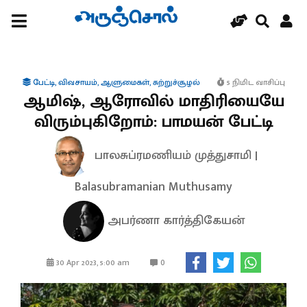
பேட்டி
,
விவசாயம்
,
ஆளுமைகள்
,
சுற்றுச்சூழல்
5 நிமிட வாசிப்பு
ஆமிஷ், ஆரோவில் மாதிரியையே
விரும்புகிறோம்: பாமயன் பேட்டி
பாலசுப்ரமணியம் முத்துசாமி |
Balasubramanian Muthusamy
அபர்ணா கார்த்திகேயன்
0
30 Apr 2023, 5:00 am