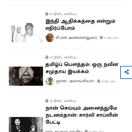
30 நிமிட வாசிப்பு
இந்தி ஆதிக்கத்தை என்றும்
எதிர்ப்போம்
சி.என்.அண்ணாதுரை
12 Apr 2022
50 நிமிட வாசிப்பு
தமிழ்ப் பௌத்தம்: ஒரு நவீன
சமுதாய இயக்கம்
ஞான. அலாய்சியஸ்
10 Apr 2022
10 நிமிட வாசிப்பு
நான் செய்யும் அனைத்துமே
நடனம்தான்: சார்லி சாப்ளின்
பேட்டி
எஸ்.அப்துல் ஹமீது
02 Apr 2022