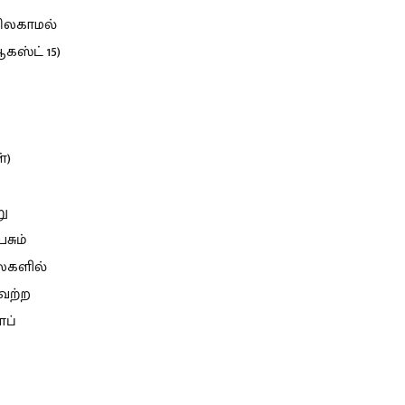
ிலகாமல்
ஸ்ட் 15)
்)
று
சும்
ைகளில்
ேற்ற
ைப்