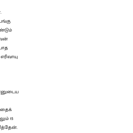
.
பங்கு
ண்டும்
ேன்
ியாத
 எரிவாயு
ன்னுடைய
்தைக்
ும் 15
ித்தேன்.