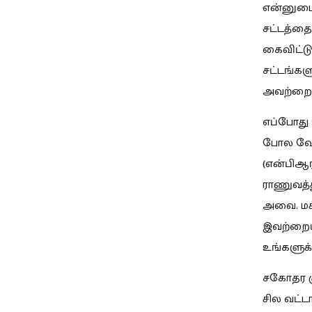
என்னுடைய
சட்டத்தை
கைவிட்ட
சட்டங்க
அவற்றைத் 
எப்போது 
போல வேற
(என்பிஆர்
ராணுவத்த
அவை. மக்
இவற்றைய
உங்களுக்
சகோதர கு
சில வட்ட