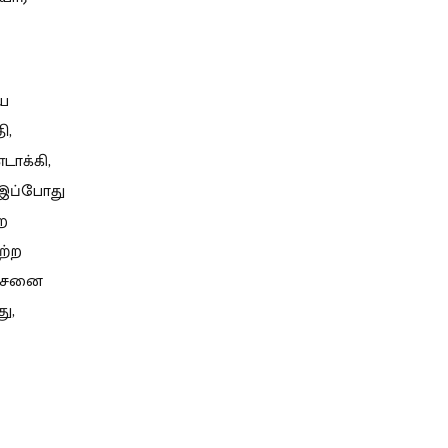
ிய
ி,
ாக்கி,
 இப்போது
ற
ற்ற
லோசனை
ு,