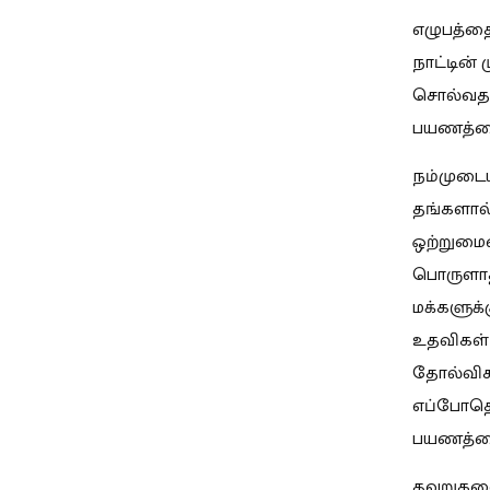
எழுபத்தை
நாட்டின்
சொல்வதான
பயணத்த
நம்முடைய
தங்களால
ஒற்றுமை
பொருளாதா
மக்களுக்
உதவிகள்
தோல்விகள
எப்போதெல
பயணத்தைத
தவறுகளைத