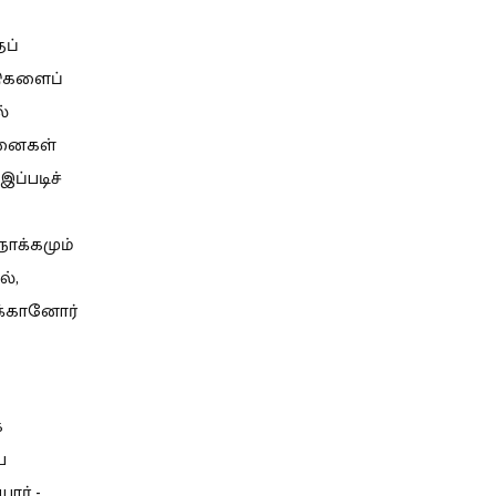
ப்
்டுகளைப்
ல்
சனைகள்
இப்படிச்
நோக்கமும்
்,
ணக்கானோர்
க
ய
ோர் -