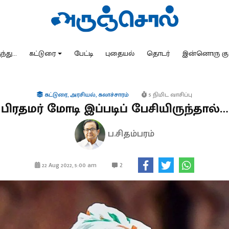
்து...
கட்டுரை
பேட்டி
புதையல்
தொடர்
இன்னொரு கு
கட்டுரை
,
அரசியல்
,
கலாச்சாரம்
5 நிமிட வாசிப்பு
பிரதமர் மோடி இப்படிப் பேசியிருந்தால்…
ப.சிதம்பரம்
2
22 Aug 2022, 5:00 am