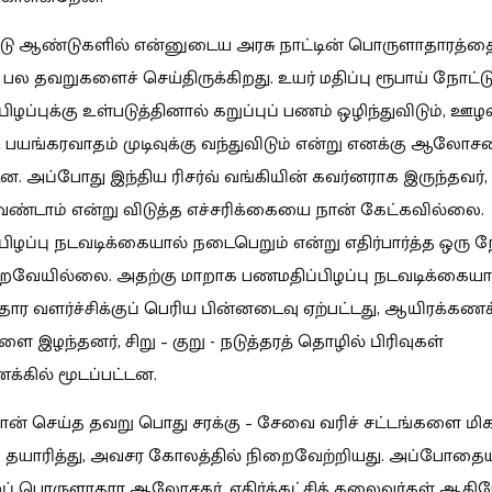
்டு ஆண்டுகளில் என்னுடைய அரசு நாட்டின் பொருளாதாரத்தை
ம் பல தவறுகளைச் செய்திருக்கிறது. உயர் மதிப்பு ரூபாய் நோட
ழப்புக்கு உள்படுத்தினால் கறுப்புப் பணம் ஒழிந்துவிடும், ஊழ
, பயங்கரவாதம் முடிவுக்கு வந்துவிடும் என்று எனக்கு ஆலோ
ன. அப்போது இந்திய ரிசர்வ் வங்கியின் கவர்னராக இருந்தவர், 
ண்டாம் என்று விடுத்த எச்சரிக்கையை நான் கேட்கவில்லை.
ிழப்பு நடவடிக்கையால் நடைபெறும் என்று எதிர்பார்த்த ஒரு 
வேயில்லை. அதற்கு மாறாக பணமதிப்பிழப்பு நடவடிக்கையால
ர வளர்ச்சிக்குப் பெரிய பின்னடைவு ஏற்பட்டது, ஆயிரக்க
இழந்தனர், சிறு – குறு - நடுத்தரத் தொழில் பிரிவுகள்
க்கில் மூடப்பட்டன.
நான் செய்த தவறு பொது சரக்கு – சேவை வரிச் சட்டங்களை மி
தயாரித்து, அவசர கோலத்தில் நிறைவேற்றியது. அப்போதை
் பொருளாதார ஆலோசகர், எதிர்க்கட்சித் தலைவர்கள் ஆகிய