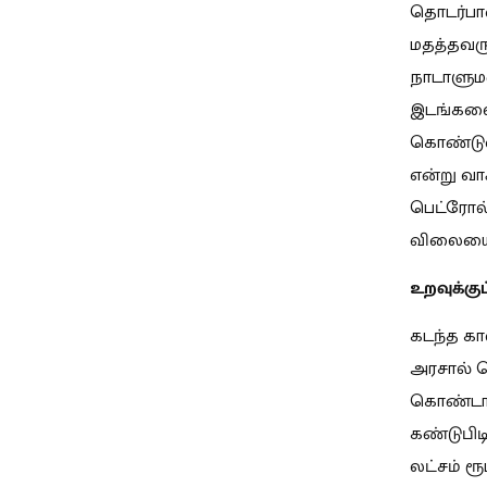
தொடர்பான
மதத்தவரு
நாடாளுமன
இடங்களை 
கொண்டுவ
என்று வா
பெட்ரோல்
விலையைக்
உறவுக்க
கடந்த க
அரசால் த
கொண்டாடி
கண்டுபிட
லட்சம் ர