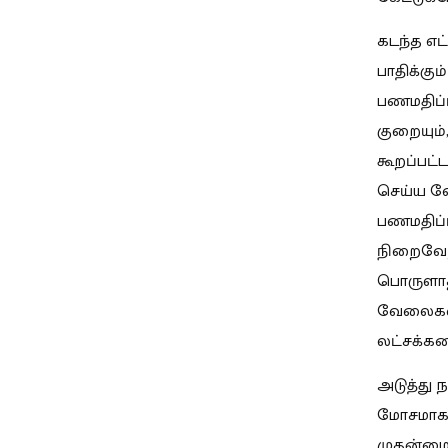
கடந்த எட
பாதிக்கு
பணமதிப்பி
குறையும்
கூறப்பட்ட
செய்ய வே
பணமதிப்ப
நிறைவேற
பொருளாதா
வேலைகளை 
லட்சக்கண
அடுத்து 
மோசமாக 
முதன்மைப