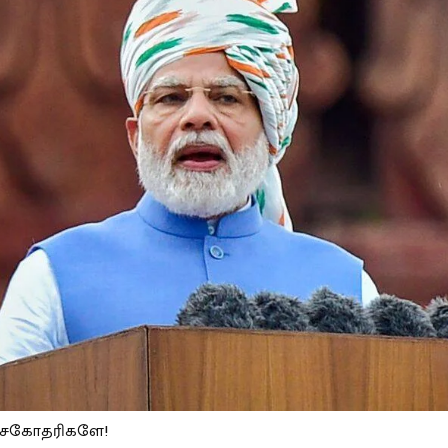
 சகோதரிகளே!