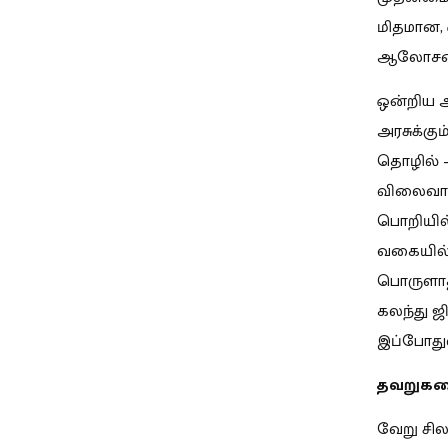
மிதமான, 
ஆலோசனைய
ஒன்றிய அ
அரசுக்கு
தொழில் –
விலைவாசி
பொறியில்
வகையில் 
பொருளாத
கலந்து ஜ
இப்போதுள
தவறுகள
வேறு சில