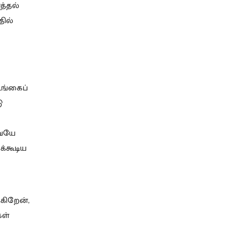
த்தல்
தில்
டங்கைப்
ு
வையே
க்கூடிய
கிறேன்,
கள்