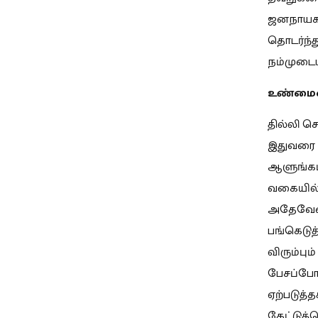
ஜனநாயகம
தொடர்ந்த
நம்முடைய
உண்மைய
தில்லி ச
இதுவரை உ
ஆளுங்கட்
வகையில் 
அதேவேளை
பங்கெடு
விரும்பு
பேசப்போ
ஏற்படுத்
கேட்டுக்