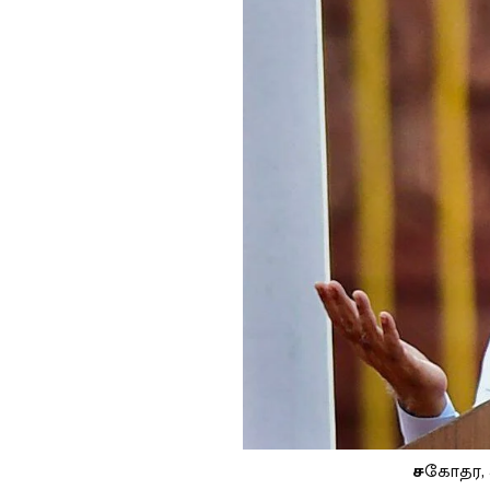
ச
கோதர,