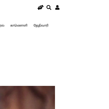
ரல்
காணொளி
தேதிவாரி