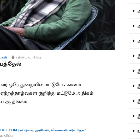
ஆச
ஆர
ஆள
இத
கள்
5 நிமிட வாசிப்பு
ெத்தேல்
இந
அவர் ஒரே துறையில் மட்டுமே கவனம்
இன
 ஏற்றத்தாழ்வுகள் குறித்து மட்டுமே அதிகம்
இர
ைய ஆதங்கம்
இல
உர
|
கட்டுரை
,
அரசியல்
,
விவசாயம்
,
சர்வதேசம்
HOL.COM
வாசிப்பு