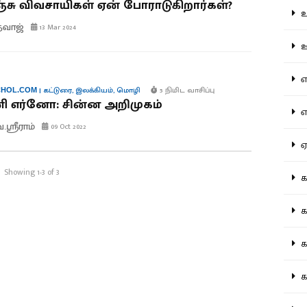
்சு விவசாயிகள் ஏன் போராடுகிறார்கள்?
உற
த்வாஜ்
13 Mar 2024
ஊட
என
|
கட்டுரை
,
இலக்கியம்
,
மொழி
5 நிமிட வாசிப்பு
HOL.COM
ி எர்னோ: சின்ன அறிமுகம்
எப
.ஸ்ரீராம்
09 Oct 2022
ஏன
Showing 1-3 of 3
கட
கட
கல
கல