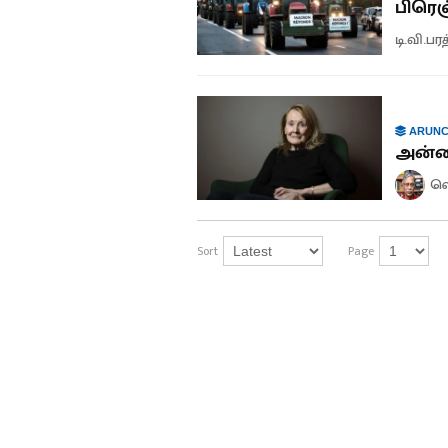
பிரெஞ
டி.வி.பர
ARUNC
அன்ன
வெ
Sort
Page