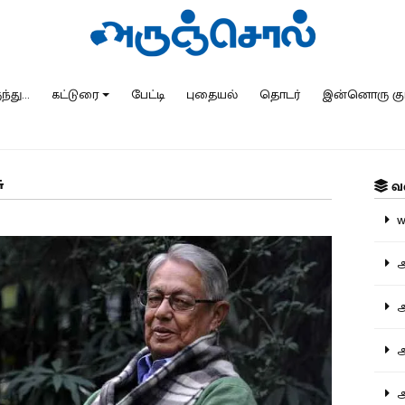
்து...
கட்டுரை
பேட்டி
புதையல்
தொடர்
இன்னொரு கு
ு
வ
ww
அ
அர
அர
அற