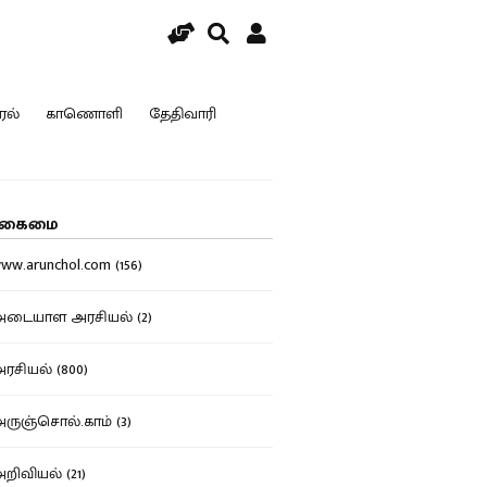
ரல்
காணொளி
தேதிவாரி
கைமை
w.arunchol.com (156)
டையாள அரசியல் (2)
சியல் (800)
ுஞ்சொல்.காம் (3)
ிவியல் (21)