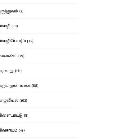
ுத்துவம் (2)
ழி (39)
ழிபெயர்ப்பு (5)
வைண்ட் (79)
லாறு (131)
ும் முன் காக்க (88)
ழ்வியல் (102)
ளையாட்டு (8)
வசாயம் (43)