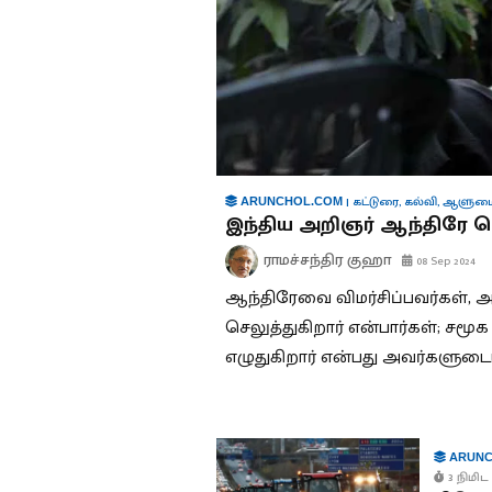
|
கட்டுரை
,
கல்வி
,
ஆளுமை
ARUNCHOL.COM
இந்திய அறிஞர் ஆந்திரே ப
ராமச்சந்திர குஹா
08 Sep 2024
ஆந்திரேவை விமர்சிப்பவர்கள், 
செலுத்துகிறார் என்பார்கள்; சமூக
எழுதுகிறார் என்பது அவர்களுட
ARUNC
3 நிமிட 