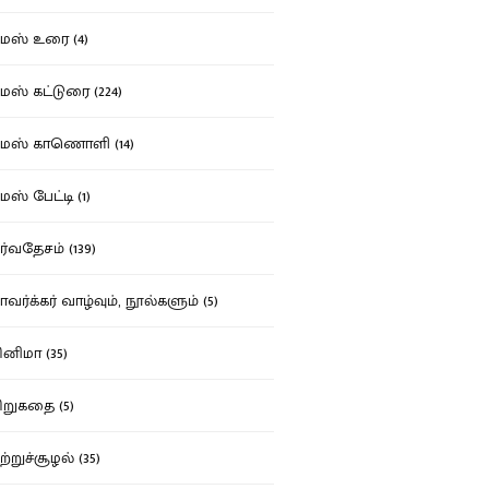
ஸ் உரை (4)
ஸ் கட்டுரை (224)
மஸ் காணொளி (14)
ஸ் பேட்டி (1)
்வதேசம் (139)
வர்க்கர் வாழ்வும், நூல்களும் (5)
னிமா (35)
றுகதை (5)
ற்றுச்சூழல் (35)