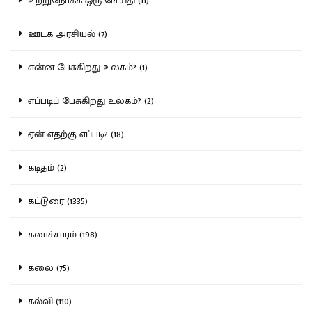
உற்றுநோக்க ஒரு செய்தி (11)
ஊடக அரசியல் (7)
என்ன பேசுகிறது உலகம்? (1)
எப்படிப் பேசுகிறது உலகம்? (2)
ஏன் எதற்கு எப்படி? (18)
கடிதம் (2)
கட்டுரை (1335)
கலாச்சாரம் (198)
கலை (75)
கல்வி (110)