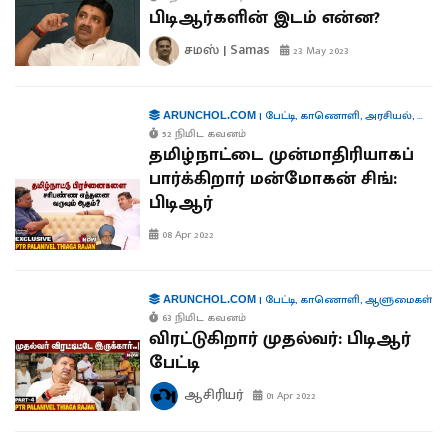
பிடிஆர்களின் இடம் என்ன?
சமஸ் | Samas
23 May 2023
|
பேட்டி
,
காணொளி
,
அரசியல்
,
ஆளு
ARUNCHOL.COM
52 நிமிட கவனம்
தமிழ்நாட்டை முன்மாதிரியாகப்
பார்க்கிறார் மன்மோகன் சிங்:
பிடிஆர்
08 Apr 2022
|
பேட்டி
,
காணொளி
,
ஆளுமைகள்
ARUNCHOL.COM
63 நிமிட கவனம்
விரட்டுகிறார் முதல்வர்: பிடிஆர்
பேட்டி
ஆசிரியர்
01 Apr 2022