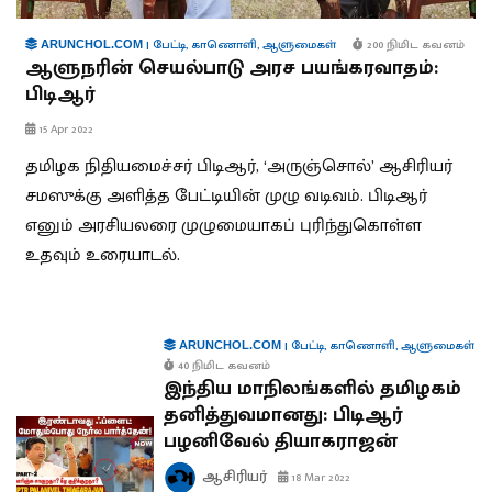
|
பேட்டி
,
காணொளி
,
ஆளுமைகள்
200 நிமிட கவனம்
ARUNCHOL.COM
ஆளுநரின் செயல்பாடு அரச பயங்கரவாதம்:
பிடிஆர்
15 Apr 2022
தமிழக நிதியமைச்சர் பிடிஆர், ‘அருஞ்சொல்’ ஆசிரியர்
சமஸுக்கு அளித்த பேட்டியின் முழு வடிவம். பிடிஆர்
எனும் அரசியலரை முழுமையாகப் புரிந்துகொள்ள
உதவும் உரையாடல்.
|
பேட்டி
,
காணொளி
,
ஆளுமைகள்
ARUNCHOL.COM
40 நிமிட கவனம்
இந்திய மாநிலங்களில் தமிழகம்
தனித்துவமானது: பிடிஆர்
பழனிவேல் தியாகராஜன்
ஆசிரியர்
18 Mar 2022