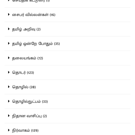
செய்திக் கட்டுரை (1)
சைபர் வில்லன்கள் (16)
தமிழ் அறிவு (2)
தமிழ் ஒன்றே போதும் (35)
தலையங்கம் (72)
தொடர் (123)
தொழில் (38)
தொழில்நுட்பம் (33)
நிதான வாசிப்பு (2)
நிர்வாகம் (139)