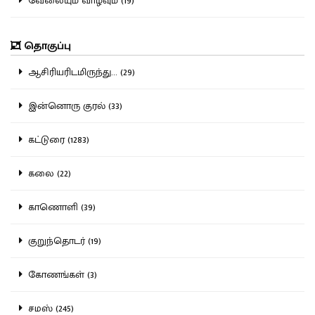
வேலையும் வாழ்வும் (19)
தொகுப்பு
ஆசிரியரிடமிருந்து... (29)
இன்னொரு குரல் (33)
கட்டுரை (1283)
கலை (22)
காணொளி (39)
குறுந்தொடர் (19)
கோணங்கள் (3)
சமஸ் (245)