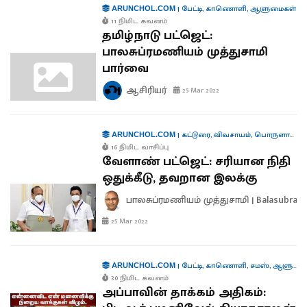
|
பேட்டி
,
காணொளி
,
ஆளுமைகள்
ARUNCHOL.COM
11 நிமிட கவனம்
தமிழ்நாடு பட்ஜெட்:
பாலசுப்ரமணியம் முத்துசாமி
பார்வை
ஆசிரியர்
25 Mar 2022
|
கட்டுரை
,
விவசாயம்
,
பொருளாதாரம்
ARUNCHOL.COM
16 நிமிட வாசிப்பு
வேளாண் பட்ஜெட்: சரியான நிதி
ஒதுக்கீடு, தவறான இலக்கு
பாலசுப்ரமணியம் முத்துசாமி | Balasubra
25 Mar 2022
|
பேட்டி
,
காணொளி
,
சமஸ்
,
ஆளுமைகள்
ARUNCHOL.COM
30 நிமிட கவனம்
அப்பாவின் தாக்கம் அதிகம்: