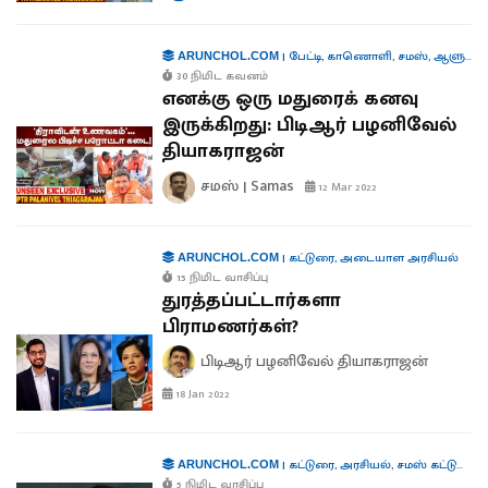
|
பேட்டி
,
காணொளி
,
சமஸ்
,
ஆளுமைகள்
ARUNCHOL.COM
30 நிமிட கவனம்
எனக்கு ஒரு மதுரைக் கனவு
இருக்கிறது: பிடிஆர் பழனிவேல்
தியாகராஜன்
சமஸ் | Samas
12 Mar 2022
|
கட்டுரை
,
அடையாள அரசியல்
ARUNCHOL.COM
15 நிமிட வாசிப்பு
துரத்தப்பட்டார்களா
பிராமணர்கள்?
பிடிஆர் பழனிவேல் தியாகராஜன்
18 Jan 2022
|
கட்டுரை
,
அரசியல்
,
சமஸ் கட்டுரை
,
க
ARUNCHOL.COM
5 நிமிட வாசிப்பு