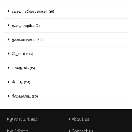
சைபர் வில்லன்கள் (16)
தமிழ் அறிவு (2)
தலையங்கம் (49)
தொடர் (145)
புதையல் (15)
பேட்டி (114)
ரீவைண்ட் (30)
தலையங்கம்
About us
கட்டுரை
Contact us