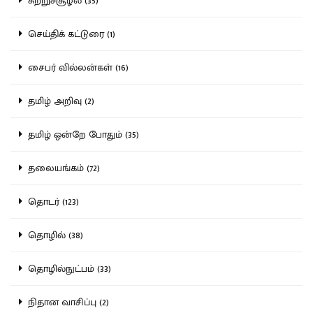
சுற்றுச்சூழல் (35)
செய்திக் கட்டுரை (1)
சைபர் வில்லன்கள் (16)
தமிழ் அறிவு (2)
தமிழ் ஒன்றே போதும் (35)
தலையங்கம் (72)
தொடர் (123)
தொழில் (38)
தொழில்நுட்பம் (33)
நிதான வாசிப்பு (2)