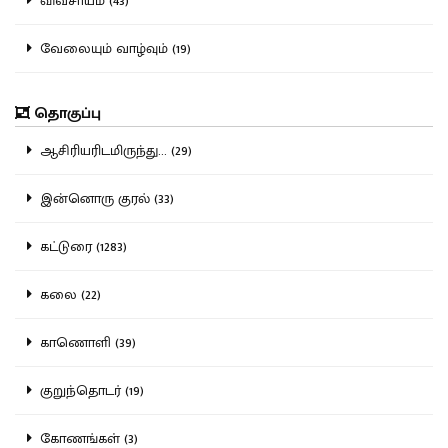
விவசாயம் (43)
வேலையும் வாழ்வும் (19)
தொகுப்பு
ஆசிரியரிடமிருந்து... (29)
இன்னொரு குரல் (33)
கட்டுரை (1283)
கலை (22)
காணொளி (39)
குறுந்தொடர் (19)
கோணங்கள் (3)