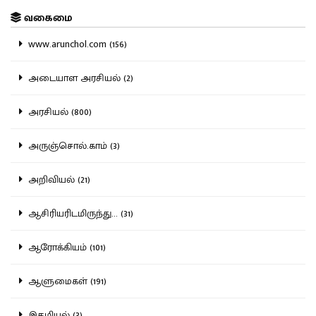
வகைமை
www.arunchol.com (156)
அடையாள அரசியல் (2)
அரசியல் (800)
அருஞ்சொல்.காம் (3)
அறிவியல் (21)
ஆசிரியரிடமிருந்து... (31)
ஆரோக்கியம் (101)
ஆளுமைகள் (191)
இதழியல் (3)