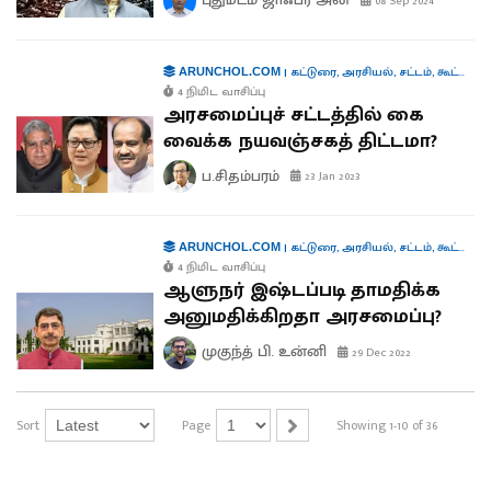
08 Sep 2024
|
கட்டுரை
,
அரசியல்
,
சட்டம்
,
கூட்டாட்சி
ARUNCHOL.COM
4 நிமிட வாசிப்பு
அரசமைப்புச் சட்டத்தில் கை
வைக்க நயவஞ்சகத் திட்டமா?
ப.சிதம்பரம்
23 Jan 2023
|
கட்டுரை
,
அரசியல்
,
சட்டம்
,
கூட்டாட்சி
ARUNCHOL.COM
4 நிமிட வாசிப்பு
ஆளுநர் இஷ்டப்படி தாமதிக்க
அனுமதிக்கிறதா அரசமைப்பு?
முகுந்த் பி. உன்னி
29 Dec 2022
Sort
Page
Showing 1-10 of 36