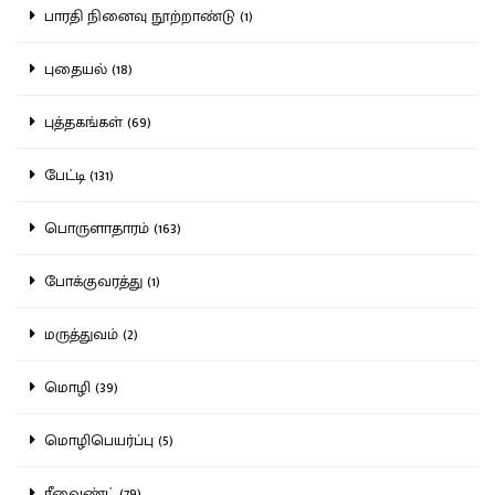
பாரதி நினைவு நூற்றாண்டு (1)
புதையல் (18)
புத்தகங்கள் (69)
பேட்டி (131)
பொருளாதாரம் (163)
போக்குவரத்து (1)
மருத்துவம் (2)
மொழி (39)
மொழிபெயர்ப்பு (5)
ரீவைண்ட் (79)