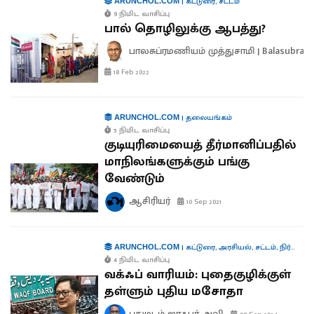
|
கட்டுரை
,
சட்டம்
ARUNCHOL.COM
9 நிமிட வாசிப்பு
பால் தொழிலுக்கு ஆபத்து?
பாலசுப்ரமணியம் முத்துசாமி | Balasubra
18 Feb 2022
|
தலையங்கம்
ARUNCHOL.COM
5 நிமிட வாசிப்பு
குடியுரிமையைத் தீர்மானிப்பதில்
மாநிலங்களுக்கும் பங்கு
வேண்டும்
ஆசிரியர்
10 Sep 2021
|
கட்டுரை
,
அரசியல்
,
சட்டம்
,
நிர்வாகம்
ARUNCHOL.COM
4 நிமிட வாசிப்பு
வக்ஃப் வாரியம்: புதைகுழிக்குள்
தள்ளும் புதிய மசோதா
புதுமடம் ஜாஃபர் அலி