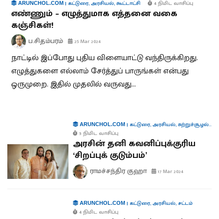
|
கட்டுரை
,
அரசியல்
,
கூட்டாட்சி
4 நிமிட வாசிப்பு
ARUNCHOL.COM
எண்ணும் – எழுத்துமாக எத்தனை வகை
கஞ்சிகள்!
ப.சிதம்பரம்
25 Mar 2024
நாட்டில் இப்போது புதிய விளையாட்டு வந்திருக்கிறது.
எழுத்துகளை எல்லாம் சேர்த்துப் பாருங்கள் என்பது
ஒருமுறை. இதில் முதலில் வருவது...
|
கட்டுரை
,
அரசியல்
,
சுற்றுச்சூழல்
,
தொ
ARUNCHOL.COM
5 நிமிட வாசிப்பு
அரசின் தனி கவனிப்புக்குரிய
‘சிறப்புக் குடும்பம்’
ராமச்சந்திர குஹா
17 Mar 2024
|
கட்டுரை
,
அரசியல்
,
சட்டம்
ARUNCHOL.COM
4 நிமிட வாசிப்பு