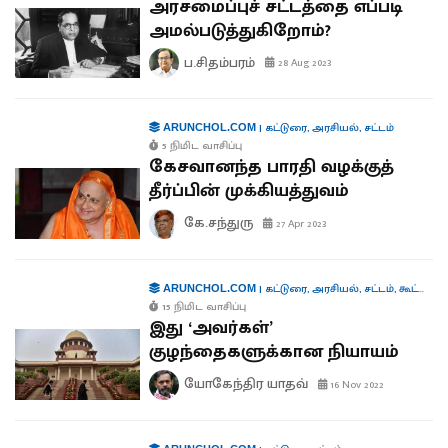
அரசமைப்புச் சட்டத்தை எப்படி
அமல்படுத்துகிறோம்?
ப.சிதம்பரம்
28 Aug 2023
|
கட்டுரை
,
அரசியல்
,
சட்டம்
ARUNCHOL.COM
5 நிமிட வாசிப்பு
கேசவானந்த பாரதி வழக்குத்
தீர்ப்பின் முக்கியத்துவம்
கே.சந்துரு
27 Apr 2023
|
கட்டுரை
,
அரசியல்
,
சட்டம்
,
கூட்டாட்சி
ARUNCHOL.COM
15 நிமிட வாசிப்பு
இது ‘அவர்கள்’
குழந்தைகளுக்கான நியாயம்
யோகேந்திர யாதவ்
16 Nov 2022