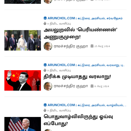
|
கட்டுரை
,
அரசியல்
,
சர்வதேசம்
ARUNCHOL.COM
5 நிமிட வாசிப்பு
அயலுறவில் ‘பெரியண்ணன்’
அணுகுமுறை!
ராமச்சந்திர குஹா
25 Aug 2024
|
கட்டுரை
,
அரசியல்
,
வரலாறு
,
புத்தகங்கள்
ARUNCHOL.COM
5 நிமிட வாசிப்பு
திரிக்க முடியாதது வரலாறு!
ராமச்சந்திர குஹா
11 Aug 2024
|
கட்டுரை
,
அரசியல்
,
வாழ்வியல்
,
சர்
ARUNCHOL.COM
5 நிமிட வாசிப்பு
பொதுவாழ்விலிருந்து ஓய்வு
எப்போது?