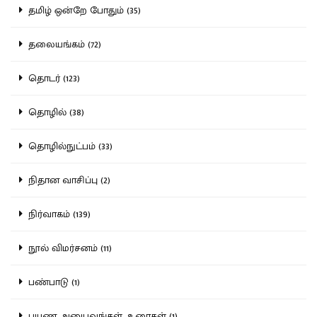
தமிழ் ஒன்றே போதும் (35)
தலையங்கம் (72)
தொடர் (123)
தொழில் (38)
தொழில்நுட்பம் (33)
நிதான வாசிப்பு (2)
நிர்வாகம் (139)
நூல் விமர்சனம் (11)
பண்பாடு (1)
பயண அனுபவங்கள், உரைகள் (1)