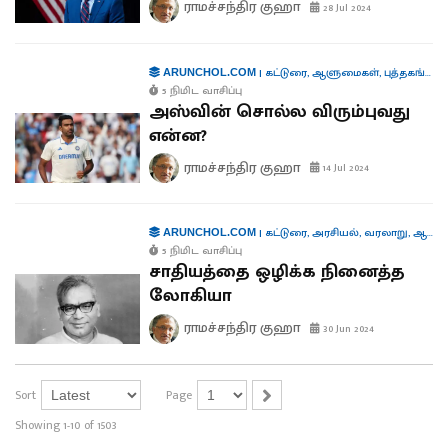
ராமச்சந்திர குஹா
28 Jul 2024
|
கட்டுரை
,
ஆளுமைகள்
,
புத்தகங்கள்
,
ARUNCHOL.COM
5 நிமிட வாசிப்பு
அஸ்வின் சொல்ல விரும்புவது
என்ன?
ராமச்சந்திர குஹா
14 Jul 2024
|
கட்டுரை
,
அரசியல்
,
வரலாறு
,
ஆளுமைகள்
ARUNCHOL.COM
5 நிமிட வாசிப்பு
சாதியத்தை ஒழிக்க நினைத்த
லோகியா
ராமச்சந்திர குஹா
30 Jun 2024
Sort
Page
Showing 1-10 of 1503