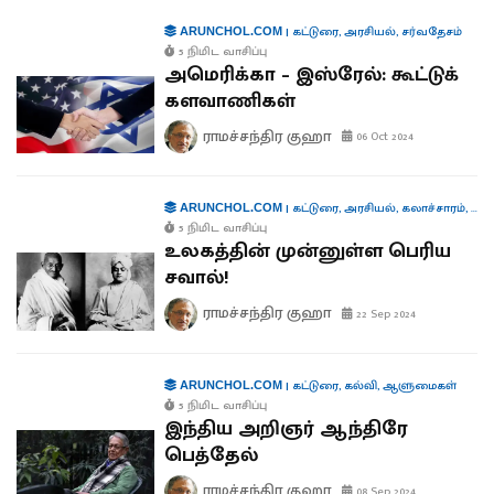
|
கட்டுரை
,
அரசியல்
,
சர்வதேசம்
ARUNCHOL.COM
5 நிமிட வாசிப்பு
அமெரிக்கா – இஸ்ரேல்: கூட்டுக்
களவாணிகள்
ராமச்சந்திர குஹா
06 Oct 2024
|
கட்டுரை
,
அரசியல்
,
கலாச்சாரம்
,
வர
ARUNCHOL.COM
5 நிமிட வாசிப்பு
உலகத்தின் முன்னுள்ள பெரிய
சவால்!
ராமச்சந்திர குஹா
22 Sep 2024
|
கட்டுரை
,
கல்வி
,
ஆளுமைகள்
ARUNCHOL.COM
5 நிமிட வாசிப்பு
இந்திய அறிஞர் ஆந்திரே
பெத்தேல்
ராமச்சந்திர குஹா
08 Sep 2024