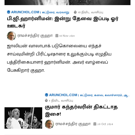
|
கட்டுரை
,
வரலாறு
10 நிமிட வாசிப்பு
ARUNCHOL.COM
பி.ஜி.ஹார்னிமன்: இன்று தேவை இப்படி ஓர்
ஊடகர்
ராமச்சந்திர குஹா
10 Nov 2021
ஜாலியன் வாலாபாக் படுகொலையை எந்தச்
சாய்வுமின்றி பிரிட்டிஷாரை உலுக்கும்படி எழுதிய
பத்திரிகையாளர் ஹார்னிமன். அவர் வாழ்வைப்
பேசுகிறார் குஹா.
|
கட்டுரை
,
கலை
,
கலாச்சாரம்
,
ஆளுமைகள்
ARUNCHOL.COM
5 நிமிட வாசிப்பு
குமார் கந்தர்வரின் திகட்டாத
இசை!
ராமச்சந்திர குஹா
20 Oct 2024