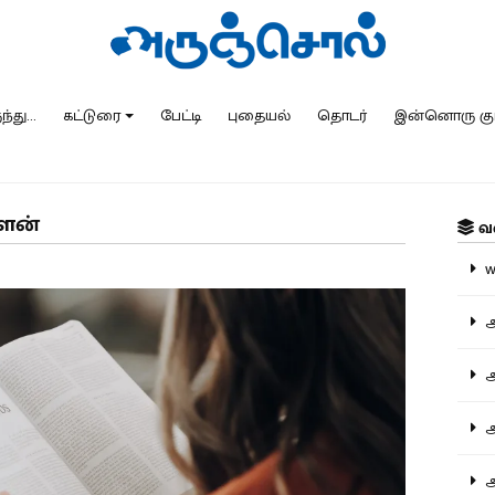
்து...
கட்டுரை
பேட்டி
புதையல்
தொடர்
இன்னொரு கு
ாளன்
வ
ww
அ
அர
அர
அற