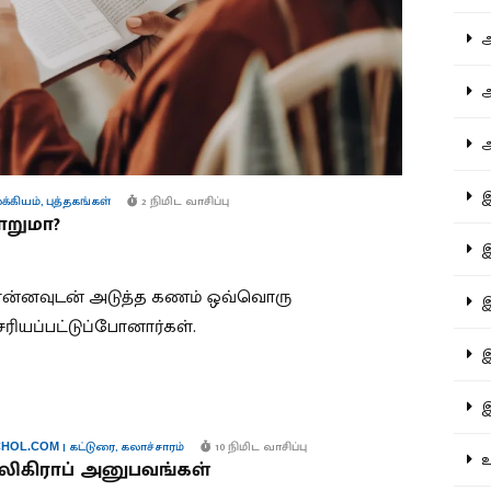
ஆச
ஆர
ஆள
இத
க்கியம்
,
புத்தகங்கள்
2 நிமிட வாசிப்பு
ாறுமா?
இந
சொன்னவுடன் அடுத்த கணம் ஒவ்வொரு
இன
சரியப்பட்டுப்போனார்கள்.
இர
இல
|
கட்டுரை
,
கலாச்சாரம்
10 நிமிட வாசிப்பு
HOL.COM
உர
லிகிராப் அனுபவங்கள்