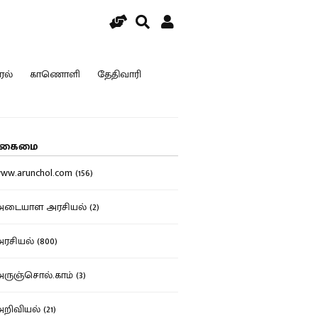
ரல்
காணொளி
தேதிவாரி
கைமை
w.arunchol.com (156)
டையாள அரசியல் (2)
சியல் (800)
ுஞ்சொல்.காம் (3)
ிவியல் (21)