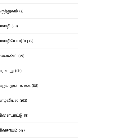
ுத்துவம் (2)
ழி (39)
ழிபெயர்ப்பு (5)
வைண்ட் (79)
லாறு (131)
ும் முன் காக்க (88)
ழ்வியல் (102)
ளையாட்டு (8)
வசாயம் (43)