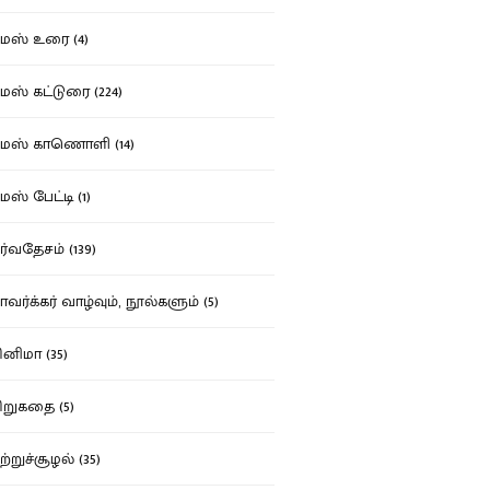
ஸ் உரை (4)
ஸ் கட்டுரை (224)
மஸ் காணொளி (14)
ஸ் பேட்டி (1)
்வதேசம் (139)
வர்க்கர் வாழ்வும், நூல்களும் (5)
னிமா (35)
றுகதை (5)
ற்றுச்சூழல் (35)