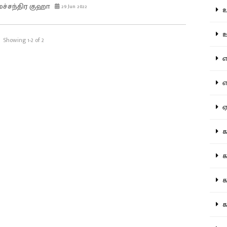
மச்சந்திர குஹா
29 Jun 2022
உற
ஊட
Showing 1-2 of 2
என
எப
ஏன
கட
கட
கல
கல