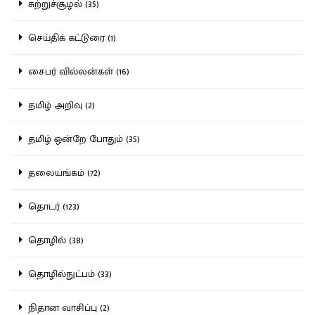
சுற்றுச்சூழல் (35)
செய்திக் கட்டுரை (1)
சைபர் வில்லன்கள் (16)
தமிழ் அறிவு (2)
தமிழ் ஒன்றே போதும் (35)
தலையங்கம் (72)
தொடர் (123)
தொழில் (38)
தொழில்நுட்பம் (33)
நிதான வாசிப்பு (2)