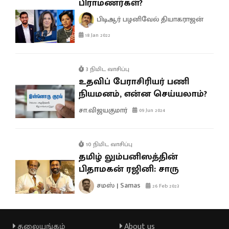
பிராமணர்கள்?
பிடிஆர் பழனிவேல் தியாகராஜன்
18 Jan 2022
3 நிமிட வாசிப்பு
உதவிப் பேராசிரியர் பணி
நியமனம், என்ன செய்யலாம்?
சா.விஜயகுமார்
09 Jun 2024
10 நிமிட வாசிப்பு
தமிழ் லும்பனிஸத்தின்
பிதாமகன் ரஜினி: சாரு
சமஸ் | Samas
26 Feb 2023
தலையங்கம்
About us