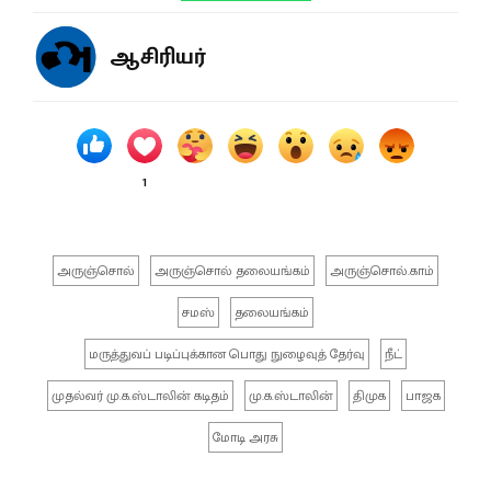
ஆசிரியர்
1
அருஞ்சொல்
அருஞ்சொல் தலையங்கம்
அருஞ்சொல்.காம்
சமஸ்
தலையங்கம்
மருத்துவப் படிப்புக்கான பொது நுழைவுத் தேர்வு
நீட்
முதல்வர் மு.க.ஸ்டாலின் கடிதம்
மு.க.ஸ்டாலின்
திமுக
பாஜக
மோடி அரசு