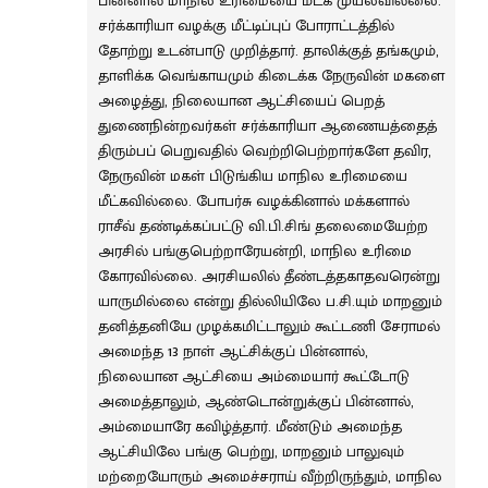
பின்னால் மாநில உரிமையை மீட்க முயலவில்லை.
சர்க்காரியா வழக்கு மீட்டிப்புப் போராட்டத்தில்
தோற்று உடன்பாடு முறித்தார். தாலிக்குத் தங்கமும்,
தாளிக்க வெங்காயமும் கிடைக்க நேருவின் மகளை
அழைத்து, நிலையான ஆட்சியைப் பெறத்
துணைநின்றவர்கள் சர்க்காரியா ஆணையத்தைத்
திரும்பப் பெறுவதில் வெற்றிபெற்றார்களே தவிர,
நேருவின் மகள் பிடுங்கிய மாநில உரிமையை
மீட்கவில்லை. போபர்சு வழக்கினால் மக்களால்
ராசீவ் தண்டிக்கப்பட்டு வி.பி.சிங் தலைமையேற்ற
அரசில் பங்குபெற்றாரேயன்றி, மாநில உரிமை
கோரவில்லை. அரசியலில் தீண்டத்தகாதவரென்று
யாருமில்லை என்று தில்லியிலே ப.சி.யும் மாறனும்
தனித்தனியே முழக்கமிட்டாலும் கூட்டணி சேராமல்
அமைந்த 13 நாள் ஆட்சிக்குப் பின்னால்,
நிலையான ஆட்சியை அம்மையார் கூட்டோடு
அமைத்தாலும், ஆண்டொன்றுக்குப் பின்னால்,
அம்மையாரே கவிழ்த்தார். மீண்டும் அமைந்த
ஆட்சியிலே பங்கு பெற்று, மாறனும் பாலுவும்
மற்றையோரும் அமைச்சராய் வீற்றிருந்தும், மாநில