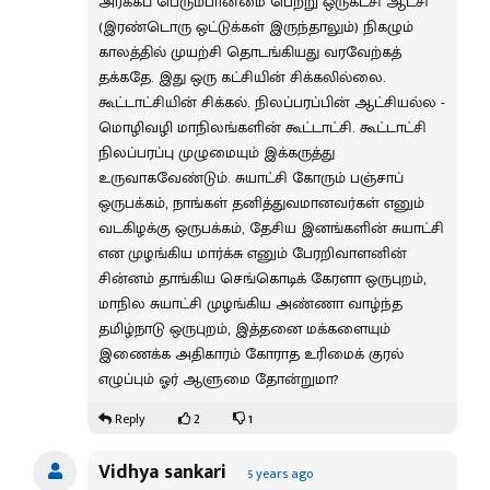
அரக்கப் பெரும்பான்மை பெற்று ஒருகட்சி ஆட்சி
(இரண்டொரு ஒட்டுக்கள் இருந்தாலும்) நிகழும்
காலத்தில் முயற்சி தொடங்கியது வரவேற்கத்
தக்கதே. இது ஒரு கட்சியின் சிக்கலில்லை.
கூட்டாட்சியின் சிக்கல். நிலப்பரப்பின் ஆட்சியல்ல -
மொழிவழி மாநிலங்களின் கூட்டாட்சி. கூட்டாட்சி
நிலப்பரப்பு முழுமையும் இக்கருத்து
உருவாகவேண்டும். சுயாட்சி கோரும் பஞ்சாப்
ஒருபக்கம், நாங்கள் தனித்துவமானவர்கள் எனும்
வடகிழக்கு ஒருபக்கம், தேசிய இனங்களின் சுயாட்சி
என முழங்கிய மார்க்சு எனும் பேரறிவாளனின்
சின்னம் தாங்கிய செங்கொடிக் கேரளா ஒருபுறம்,
மாநில சுயாட்சி முழங்கிய அண்ணா வாழ்ந்த
தமிழ்நாடு ஒருபுறம், இத்தனை மக்களையும்
இணைக்க அதிகாரம் கோராத உரிமைக் குரல்
எழுப்பும் ஓர் ஆளுமை தோன்றுமா?
2
1
Reply
Vidhya sankari
5 years ago