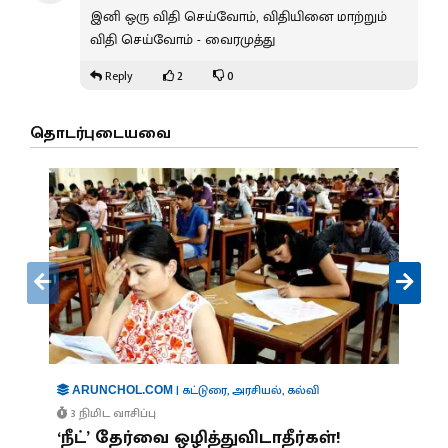
இனி ஒரு விதி செய்வோம், விதியினை மாற்றும்
விதி செய்வோம் - வைரமுத்து
2
0
Reply
தொடர்புடையவை
|
கட்டுரை
,
அரசியல்
,
கல்வி
ARUNCHOL.COM
3 நிமிட வாசிப்பு
‘நீட்’ தேர்வை ஒழித்துவிடாதீர்கள்!