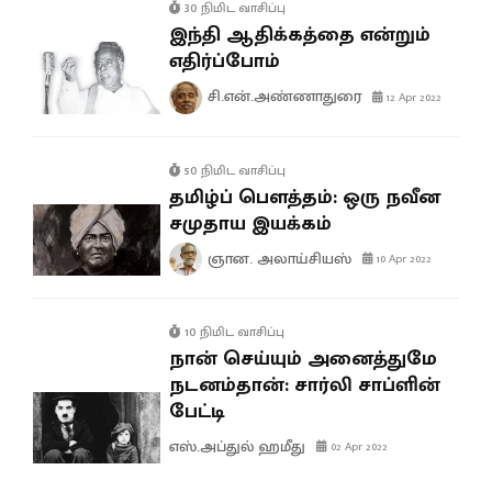
30 நிமிட வாசிப்பு
இந்தி ஆதிக்கத்தை என்றும்
எதிர்ப்போம்
சி.என்.அண்ணாதுரை
12 Apr 2022
50 நிமிட வாசிப்பு
தமிழ்ப் பௌத்தம்: ஒரு நவீன
சமுதாய இயக்கம்
ஞான. அலாய்சியஸ்
10 Apr 2022
10 நிமிட வாசிப்பு
நான் செய்யும் அனைத்துமே
நடனம்தான்: சார்லி சாப்ளின்
பேட்டி
எஸ்.அப்துல் ஹமீது
02 Apr 2022