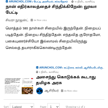
|
பேட்டி
,
அரசியல்
,
சர்வதேசம்
15 நிமிட வாசிப்பு
ARUNCHOL.COM
நான் எதிர்காலத்தைச் சிந்திக்கிறேன்: லூலா
பேட்டி
சியரா நூஜன்ட்
04 Nov 2022
மொத்தம் 580 நாள்கள் சிறையில் இருந்தேன். நிறையப்
படித்தேன். நிறைய சிந்தித்தேன். எந்தவித குரோதமோ,
பகையுணர்ச்சியோ இல்லாமல் சிறையிலிருந்து
செல்லத் தயாராகிக்கொண்டிருந்தேன்.
|
கட்டுரை
,
கல்வி
,
ஆசிரியரிடமிருந்து...
ARUNCHOL.COM
3 நிமிட வாசிப்பு
அசைந்து கொடுக்கக் கூடாது
தமிழக அரசு
ஆசிரியர்
04 Nov 2022
Sort
Page
Showing 1-2 of 2