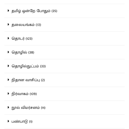
தமிழ் ஒன்றே போதும் (35)
தலையங்கம் (72)
தொடர் (123)
தொழில் (38)
தொழில்நுட்பம் (33)
நிதான வாசிப்பு (2)
நிர்வாகம் (139)
நூல் விமர்சனம் (11)
பண்பாடு (1)