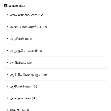
வகைமை
www.arunchol.com (156)
அடையாள அரசியல் (2)
அரசியல் (800)
அருஞ்சொல்.காம் (3)
அறிவியல் (21)
ஆசிரியரிடமிருந்து... (31)
ஆரோக்கியம் (101)
ஆளுமைகள் (191)
இதழியல் (3)