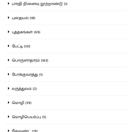
பாரதி நினைவு நூற்றாண்டு (1)
புதையல் (18)
புத்தகங்கள் (69)
பேட்டி (131)
பொருளாதாரம் (163)
போக்குவரத்து (1)
மருத்துவம் (2)
மொழி (39)
மொழிபெயர்ப்பு (5)
ரீவைண்ட் (79)