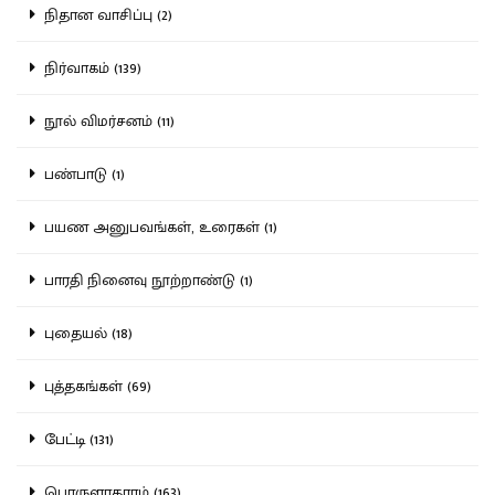
நிதான வாசிப்பு (2)
நிர்வாகம் (139)
நூல் விமர்சனம் (11)
பண்பாடு (1)
பயண அனுபவங்கள், உரைகள் (1)
பாரதி நினைவு நூற்றாண்டு (1)
புதையல் (18)
புத்தகங்கள் (69)
பேட்டி (131)
பொருளாதாரம் (163)