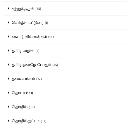
சுற்றுச்சூழல் (35)
செய்திக் கட்டுரை (1)
சைபர் வில்லன்கள் (16)
தமிழ் அறிவு (2)
தமிழ் ஒன்றே போதும் (35)
தலையங்கம் (72)
தொடர் (123)
தொழில் (38)
தொழில்நுட்பம் (33)