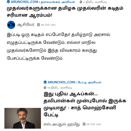
|
தலையங்கம்
,
அரசியல்
3 நிமிட வாசிப்பு
ARUNCHOL.COM
முதல்வர்களுக்கான தமிழக முதல்வரின் கடிதம்
சரியான ஆரம்பம்!
ஆசிரியர்
06 Oct 2021
இப்படி ஒரு கடிதம் எப்போதோ தமிழ்நாடு அரசால்
எழுதப்பட்டிருக்க வேண்டும்; எல்லா மாநில
முதல்வர்களோடும் இந்த விவகாரம் கலந்து
பேசப்பட்டிருக்க வேண்டும்.
|
பேட்டி
,
அரசியல்
ARUNCHOL.COM
10 நிமிட வாசிப்பு
இது புதிய ஆஃப்கன்…
தலிபான்கள் முன்புபோல் இருக்க
முடியாது! - சாத் மொஹ்சேனி
பேட்டி
எஸ்.அப்துல் ஹமீது
06 Oct 2021