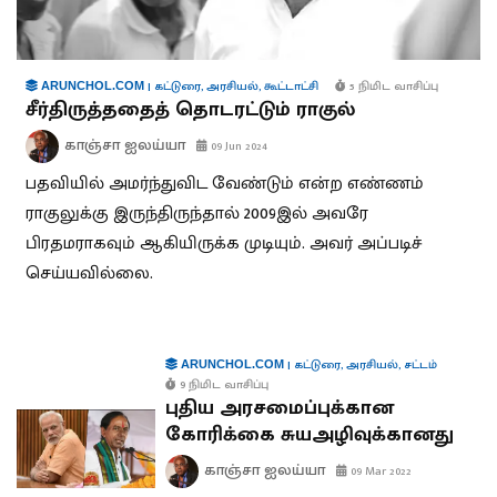
|
கட்டுரை
,
அரசியல்
,
கூட்டாட்சி
5 நிமிட வாசிப்பு
ARUNCHOL.COM
சீர்திருத்ததைத் தொடரட்டும் ராகுல்
காஞ்சா ஐலய்யா
09 Jun 2024
பதவியில் அமர்ந்துவிட வேண்டும் என்ற எண்ணம்
ராகுலுக்கு இருந்திருந்தால் 2009இல் அவரே
பிரதமராகவும் ஆகியிருக்க முடியும். அவர் அப்படிச்
செய்யவில்லை.
|
கட்டுரை
,
அரசியல்
,
சட்டம்
ARUNCHOL.COM
9 நிமிட வாசிப்பு
புதிய அரசமைப்புக்கான
கோரிக்கை சுயஅழிவுக்கானது
காஞ்சா ஐலய்யா
09 Mar 2022