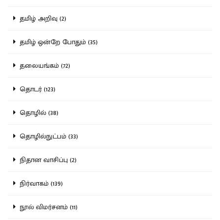
தமிழ் அறிவு (2)
தமிழ் ஒன்றே போதும் (35)
தலையங்கம் (72)
தொடர் (123)
தொழில் (38)
தொழில்நுட்பம் (33)
நிதான வாசிப்பு (2)
நிர்வாகம் (139)
நூல் விமர்சனம் (11)