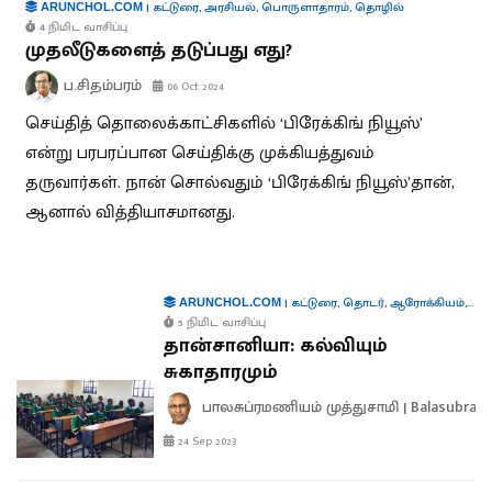
|
கட்டுரை
,
அரசியல்
,
பொருளாதாரம்
,
தொழில்
ARUNCHOL.COM
4 நிமிட வாசிப்பு
முதலீடுகளைத் தடுப்பது எது?
ப.சிதம்பரம்
06 Oct 2024
செய்தித் தொலைக்காட்சிகளில் ‘பிரேக்கிங் நியூஸ்’
என்று பரபரப்பான செய்திக்கு முக்கியத்துவம்
தருவார்கள். நான் சொல்வதும் ‘பிரேக்கிங் நியூஸ்’தான்,
ஆனால் வித்தியாசமானது.
|
கட்டுரை
,
தொடர்
,
ஆரோக்கியம்
,
கல்
ARUNCHOL.COM
5 நிமிட வாசிப்பு
தான்சானியா: கல்வியும்
சுகாதாரமும்
பாலசுப்ரமணியம் முத்துசாமி | Balasubra
24 Sep 2023