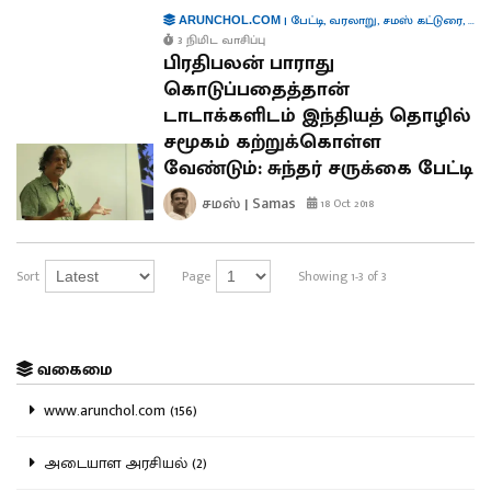
|
பேட்டி
,
வரலாறு
,
சமஸ் கட்டுரை
,
ரீவ
ARUNCHOL.COM
3 நிமிட வாசிப்பு
பிரதிபலன் பாராது
கொடுப்பதைத்தான்
டாடாக்களிடம் இந்தியத் தொழில்
சமூகம் கற்றுக்கொள்ள
வேண்டும்: சுந்தர் சருக்கை பேட்டி
சமஸ் | Samas
18 Oct 2018
Sort
Page
Showing 1-3 of 3
வகைமை
www.arunchol.com (156)
அடையாள அரசியல் (2)