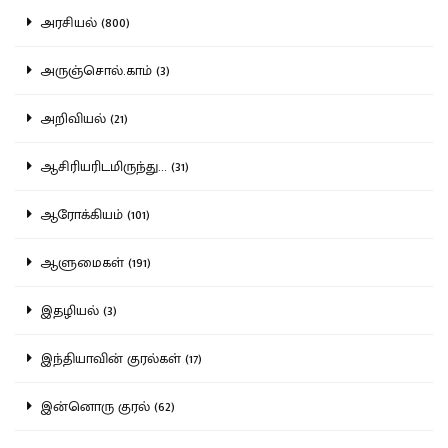
அரசியல் (800)
அருஞ்சொல்.காம் (3)
அறிவியல் (21)
ஆசிரியரிடமிருந்து... (31)
ஆரோக்கியம் (101)
ஆளுமைகள் (191)
இதழியல் (3)
இந்தியாவின் குரல்கள் (17)
இன்னொரு குரல் (62)