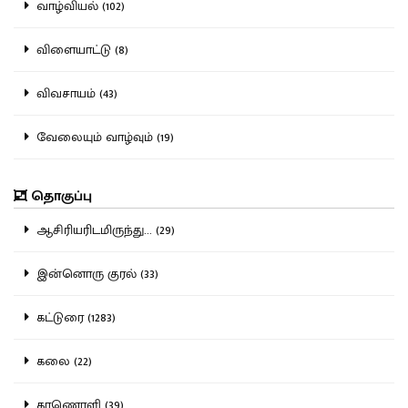
வாழ்வியல் (102)
விளையாட்டு (8)
விவசாயம் (43)
வேலையும் வாழ்வும் (19)
தொகுப்பு
ஆசிரியரிடமிருந்து... (29)
இன்னொரு குரல் (33)
கட்டுரை (1283)
கலை (22)
காணொளி (39)