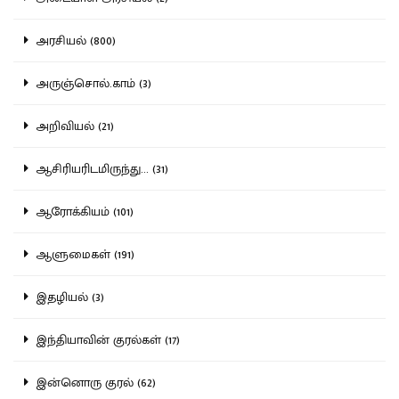
அரசியல் (800)
அருஞ்சொல்.காம் (3)
அறிவியல் (21)
ஆசிரியரிடமிருந்து... (31)
ஆரோக்கியம் (101)
ஆளுமைகள் (191)
இதழியல் (3)
இந்தியாவின் குரல்கள் (17)
இன்னொரு குரல் (62)