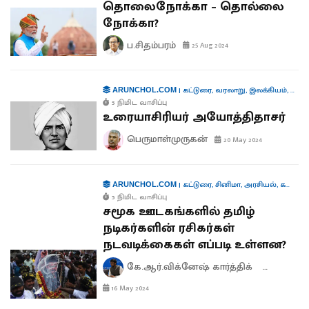
தொலைநோக்கா – தொல்லை
நோக்கா?
ப.சிதம்பரம்
25 Aug 2024
|
கட்டுரை
,
வரலாறு
,
இலக்கியம்
,
ஆளு
ARUNCHOL.COM
5 நிமிட வாசிப்பு
உரையாசிரியர் அயோத்திதாசர்
பெருமாள்முருகன்
20 May 2024
|
கட்டுரை
,
சினிமா
,
அரசியல்
,
கலாச்சாரம்
ARUNCHOL.COM
5 நிமிட வாசிப்பு
சமூக ஊடகங்களில் தமிழ்
நடிகர்களின் ரசிகர்கள்
நடவடிக்கைகள் எப்படி உள்ளன?
கே.ஆர்.விக்னேஷ் கார்த்திக்
யு.அஜய் ச
16 May 2024