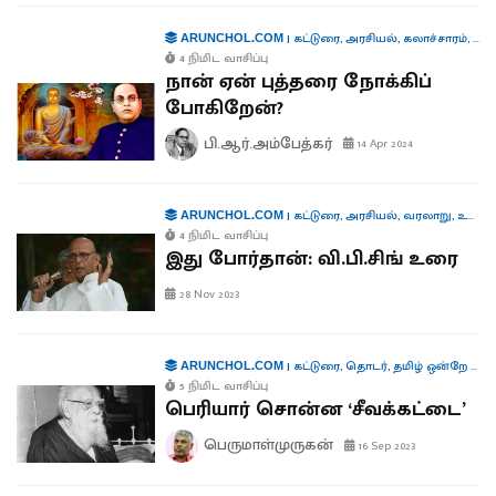
|
கட்டுரை
,
அரசியல்
,
கலாச்சாரம்
,
உர
ARUNCHOL.COM
4 நிமிட வாசிப்பு
நான் ஏன் புத்தரை நோக்கிப்
போகிறேன்?
பி.ஆர்.அம்பேத்கர்
14 Apr 2024
|
கட்டுரை
,
அரசியல்
,
வரலாறு
,
உரைகள்
ARUNCHOL.COM
4 நிமிட வாசிப்பு
இது போர்தான்: வி.பி.சிங் உரை
28 Nov 2023
|
கட்டுரை
,
தொடர்
,
தமிழ் ஒன்றே போதும்
ARUNCHOL.COM
5 நிமிட வாசிப்பு
பெரியார் சொன்ன ‘சீவக்கட்டை’
பெருமாள்முருகன்
16 Sep 2023