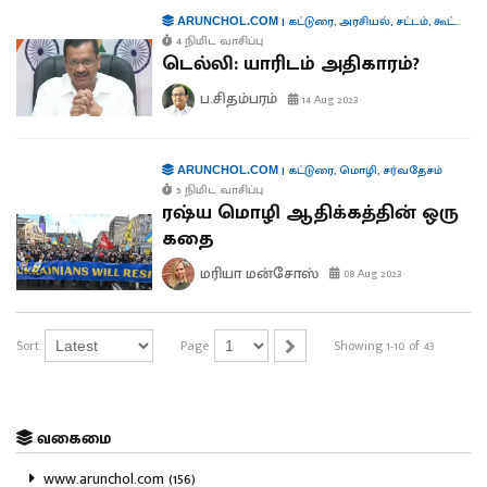
|
கட்டுரை
,
அரசியல்
,
சட்டம்
,
கூட்டாட்சி
ARUNCHOL.COM
4 நிமிட வாசிப்பு
டெல்லி: யாரிடம் அதிகாரம்?
ப.சிதம்பரம்
14 Aug 2023
|
கட்டுரை
,
மொழி
,
சர்வதேசம்
ARUNCHOL.COM
5 நிமிட வாசிப்பு
ரஷ்ய மொழி ஆதிக்கத்தின் ஒரு
கதை
மரியா மன்சோஸ்
08 Aug 2023
Sort
Page
Showing 1-10 of 43
வகைமை
www.arunchol.com (156)