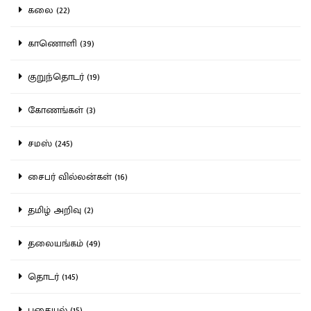
கலை (22)
காணொளி (39)
குறுந்தொடர் (19)
கோணங்கள் (3)
சமஸ் (245)
சைபர் வில்லன்கள் (16)
தமிழ் அறிவு (2)
தலையங்கம் (49)
தொடர் (145)
புதையல் (15)