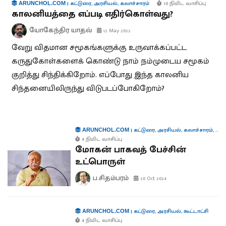
|
கட்டுரை
,
அரசியல்
,
கலாச்சாரம்
10 நிமிட வாசிப்பு
ARUNCHOL.COM
காலனியத்தை எப்படி எதிர்கொள்வது?
யோகேந்திர யாதவ்
12 May 2022
வேறு விதமான சமூகங்களுக்கு உருவாக்கப்பட்ட
கருதுகோள்களைக் கொண்டு நாம் நம்முடைய சமூகம்
குறித்து சிந்திக்கிறோம். எப்போது இந்த காலனிய
சிந்தனையிலிருந்து விடுபடப்போகிறோம்?
|
கட்டுரை
,
அரசியல்
,
கலாச்சாரம்
,
கூட்
ARUNCHOL.COM
4 நிமிட வாசிப்பு
மோகன் பாகவத் பேச்சின்
உட்பொருள்
ப.சிதம்பரம்
20 Oct 2024
|
கட்டுரை
,
அரசியல்
,
கூட்டாட்சி
ARUNCHOL.COM
4 நிமிட வாசிப்பு