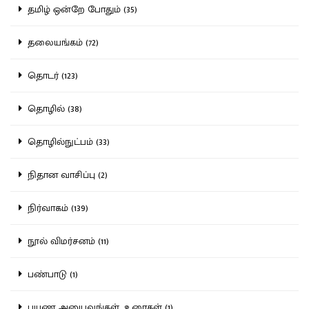
தமிழ் ஒன்றே போதும் (35)
தலையங்கம் (72)
தொடர் (123)
தொழில் (38)
தொழில்நுட்பம் (33)
நிதான வாசிப்பு (2)
நிர்வாகம் (139)
நூல் விமர்சனம் (11)
பண்பாடு (1)
பயண அனுபவங்கள், உரைகள் (1)