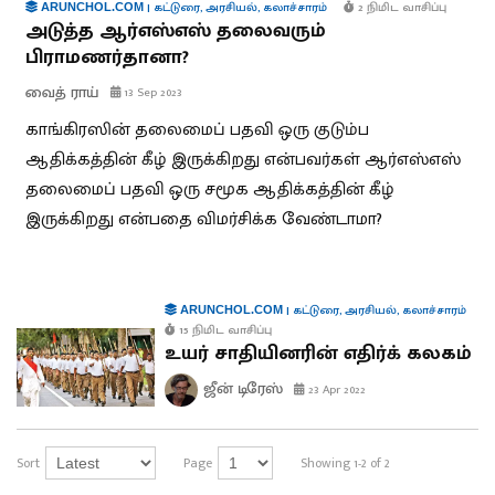
|
கட்டுரை
,
அரசியல்
,
கலாச்சாரம்
2 நிமிட வாசிப்பு
ARUNCHOL.COM
அடுத்த ஆர்எஸ்எஸ் தலைவரும்
பிராமணர்தானா?
வைத் ராய்
13 Sep 2023
காங்கிரஸின் தலைமைப் பதவி ஒரு குடும்ப
ஆதிக்கத்தின் கீழ் இருக்கிறது என்பவர்கள் ஆர்எஸ்எஸ்
தலைமைப் பதவி ஒரு சமூக ஆதிக்கத்தின் கீழ்
இருக்கிறது என்பதை விமர்சிக்க வேண்டாமா?
|
கட்டுரை
,
அரசியல்
,
கலாச்சாரம்
ARUNCHOL.COM
15 நிமிட வாசிப்பு
உயர் சாதியினரின் எதிர்க் கலகம்
ஜீன் டிரேஸ்
23 Apr 2022
Sort
Page
Showing 1-2 of 2