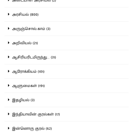
அடையாள அரசியல் (2)
அரசியல் (800)
அருஞ்சொல்.காம் (3)
அறிவியல் (21)
ஆசிரியரிடமிருந்து... (31)
ஆரோக்கியம் (101)
ஆளுமைகள் (191)
இதழியல் (3)
இந்தியாவின் குரல்கள் (17)
இன்னொரு குரல் (62)