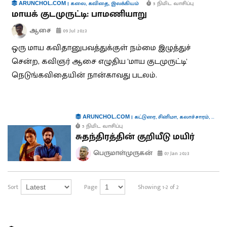
|
கலை
,
கவிதை
,
இலக்கியம்
5 நிமிட வாசிப்பு
ARUNCHOL.COM
மாயக் குடமுருட்டி: பாமணியாறு
ஆசை
09 Jul 2023
ஒரு மாய கவிதானுபவத்துக்குள் நம்மை இழுத்துச்
சென்ற, கவிஞர் ஆசை எழுதிய 'மாய குடமுருட்டி'
நெடுங்கவிதையின் நான்காவது படலம்.
|
கட்டுரை
,
சினிமா
,
கலாச்சாரம்
,
வாழ்
ARUNCHOL.COM
5 நிமிட வாசிப்பு
சுதந்திரத்தின் குறியீடு மயிர்
பெருமாள்முருகன்
07 Jan 2023
Sort
Page
Showing 1-2 of 2