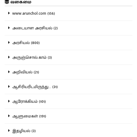
வகைமை
www.arunchol.com (156)
அடையாள அரசியல் (2)
அரசியல் (800)
அருஞ்சொல்.காம் (3)
அறிவியல் (21)
ஆசிரியரிடமிருந்து... (31)
ஆரோக்கியம் (101)
ஆளுமைகள் (191)
இதழியல் (3)