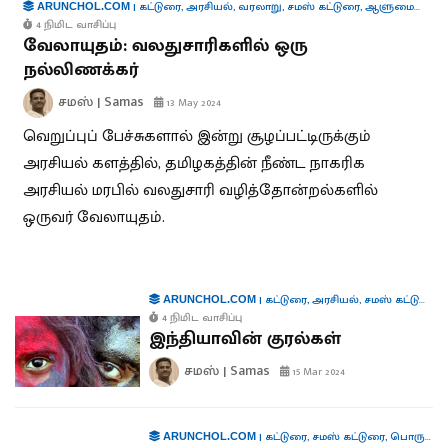
|
கட்டுரை
,
அரசியல்
,
வரலாறு
,
சமஸ் கட்டுரை
,
ஆளுமைகள்
ARUNCHOL.COM
4 நிமிட வாசிப்பு
வேலாயுதம்: வலதுசாரிகளில் ஒரு
நல்லிணக்கர்
சமஸ் | Samas
13 May 2024
வெறுப்புப் பேச்சுகளால் இன்று சூழப்பட்டிருக்கும்
அரசியல் களத்தில், தமிழகத்தின் நீண்ட நாகரிக
அரசியல் மரபில் வலதுசாரி வழித்தோன்றல்களில்
ஒருவர் வேலாயுதம்.
|
கட்டுரை
,
அரசியல்
,
சமஸ் கட்டுரை
,
இ
ARUNCHOL.COM
4 நிமிட வாசிப்பு
இந்தியாவின் குரல்கள்
சமஸ் | Samas
15 Mar 2024
|
கட்டுரை
,
சமஸ் கட்டுரை
,
பொருளாதாரம்
ARUNCHOL.COM