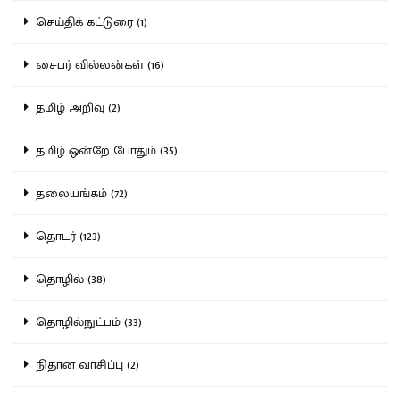
செய்திக் கட்டுரை (1)
சைபர் வில்லன்கள் (16)
தமிழ் அறிவு (2)
தமிழ் ஒன்றே போதும் (35)
தலையங்கம் (72)
தொடர் (123)
தொழில் (38)
தொழில்நுட்பம் (33)
நிதான வாசிப்பு (2)