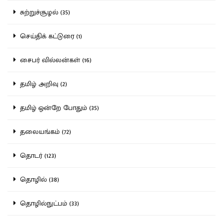
சுற்றுச்சூழல் (35)
செய்திக் கட்டுரை (1)
சைபர் வில்லன்கள் (16)
தமிழ் அறிவு (2)
தமிழ் ஒன்றே போதும் (35)
தலையங்கம் (72)
தொடர் (123)
தொழில் (38)
தொழில்நுட்பம் (33)