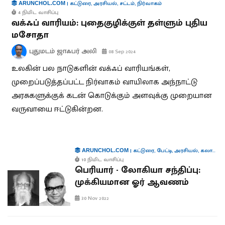
|
கட்டுரை
,
அரசியல்
,
சட்டம்
,
நிர்வாகம்
ARUNCHOL.COM
4 நிமிட வாசிப்பு
வக்ஃப் வாரியம்: புதைகுழிக்குள் தள்ளும் புதிய
மசோதா
புதுமடம் ஜாஃபர் அலி
08 Sep 2024
உலகின் பல நாடுகளின் வக்ஃப் வாரியங்கள்,
முறைப்படுத்தப்பட்ட நிர்வாகம் வாயிலாக அந்நாட்டு
அரசுகளுக்குக் கடன் கொடுக்கும் அளவுக்கு முறையான
வருவாயை ஈட்டுகின்றன.
|
கட்டுரை
,
பேட்டி
,
அரசியல்
,
கலாச்சாரம்
ARUNCHOL.COM
10 நிமிட வாசிப்பு
பெரியார் - லோகியா சந்திப்பு:
முக்கியமான ஓர் ஆவணம்
30 Nov 2022