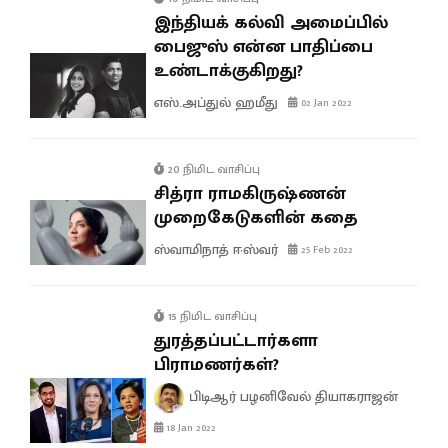
இந்தியக் கல்வி அமைப்பில்
பைஜுஸ் என்ன பாதிப்பை
உண்டாக்குகிறது?
எஸ்.அப்துல் ஹமீது
02 Jan 2022
20 நிமிட வாசிப்பு
சித்ரா ராமகிருஷ்ணன்
முறைகேடுகளின் கதை
ஸ்வாமிநாத் ஈஸ்வர்
25 Feb 2022
15 நிமிட வாசிப்பு
துரத்தப்பட்டார்களா
பிராமணர்கள்?
பிடிஆர் பழனிவேல் தியாகராஜன்
18 Jan 2022