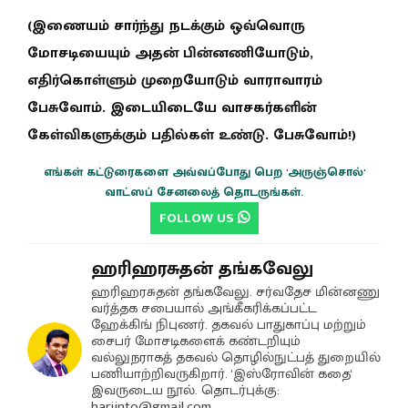
(இணையம் சார்ந்து நடக்கும் ஒவ்வொரு
மோசடியையும் அதன் பின்னணியோடும்,
எதிர்கொள்ளும் முறையோடும் வாராவாரம்
பேசுவோம். இடையிடையே வாசகர்களின்
கேள்விகளுக்கும் பதில்கள் உண்டு. பேசுவோம்!)
எங்கள் கட்டுரைகளை அவ்வப்போது பெற 'அருஞ்சொல்'
வாட்ஸப் சேனலைத் தொடருங்கள்.
FOLLOW US
ஹரிஹரசுதன் தங்கவேலு
ஹரிஹரசுதன் தங்கவேலு. சர்வதேச மின்னணு
வர்த்தக சபையால் அங்கீகரிக்கப்பட்ட
ஹேக்கிங் நிபுணர். தகவல் பாதுகாப்பு மற்றும்
சைபர் மோசடிகளைக் கண்டறியும்
வல்லுநராகத் தகவல் தொழில்நுட்பத் துறையில்
பணியாற்றிவருகிறார். 'இஸ்ரோவின் கதை'
இவருடைய நூல். தொடர்புக்கு:
hariinto@gmail.com