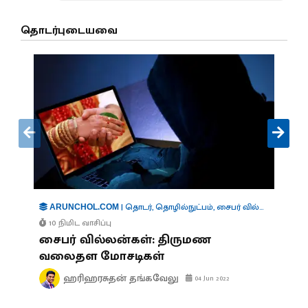
தொடர்புடையவை
|
தொடர்
,
தொழில்நுட்பம்
,
சைபர் வில்லன்கள்
ARUNCHOL.COM
10 நிமிட வாசிப்பு
சைபர் வில்லன்கள்: திருமண
வலைதள மோசடிகள்
ஹரிஹரசுதன் தங்கவேலு
04 Jun 2022