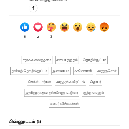
6
2
3
சமூக வலைத்தளம்
சைபர் குற்றம்
தொழில்நுட்பம்
நவீனத் தொழில்நுட்பம்
இணையம்
காணொளி
அருஞ்சொல்
செக்ஸ்டார்சன்
அந்தரங்க மிரட்டல்
தொடர்
ஹரிஹரசுதன் தங்கவேலு கட்டுரை
குற்றங்களும்
சைபர் வில்லன்கள்
பின்னூட்டம் (3)