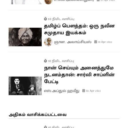
50 நிமிட வாசிப்பு
தமிழ்ப் பௌத்தம்: ஒரு நவீன
சமுதாய இயக்கம்
ஞான. அலாய்சியஸ்
10 Apr 2022
10 நிமிட வாசிப்பு
நான் செய்யும் அனைத்துமே
நடனம்தான்: சார்லி சாப்ளின்
பேட்டி
எஸ்.அப்துல் ஹமீது
02 Apr 2022
அதிகம் வாசிக்கப்பட்டவை
10 நிமிட வாசிப்பு