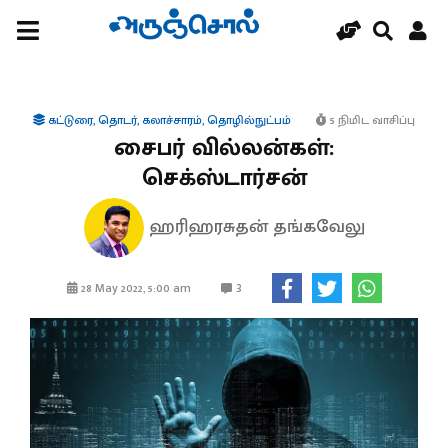
கட்டுரை
,
தொடர்
,
கலாச்சாரம்
,
தொழில்நுட்பம்
5 நிமிட வாசிப்பு
சைபர் வில்லன்கள்:
செக்ஸ்டார்சன்
ஹரிஹரசுதன் தங்கவேலு
3
28 May 2022, 5:00 am