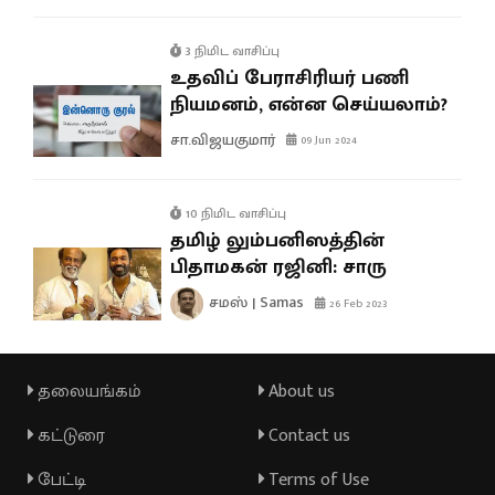
3 நிமிட வாசிப்பு
உதவிப் பேராசிரியர் பணி
நியமனம், என்ன செய்யலாம்?
சா.விஜயகுமார்
09 Jun 2024
10 நிமிட வாசிப்பு
தமிழ் லும்பனிஸத்தின்
பிதாமகன் ரஜினி: சாரு
சமஸ் | Samas
26 Feb 2023
தலையங்கம்
About us
கட்டுரை
Contact us
பேட்டி
Terms of Use