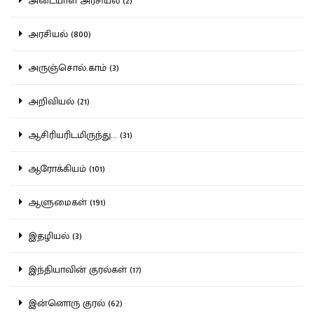
அடையாள அரசியல் (2)
அரசியல் (800)
அருஞ்சொல்.காம் (3)
அறிவியல் (21)
ஆசிரியரிடமிருந்து... (31)
ஆரோக்கியம் (101)
ஆளுமைகள் (191)
இதழியல் (3)
இந்தியாவின் குரல்கள் (17)
இன்னொரு குரல் (62)